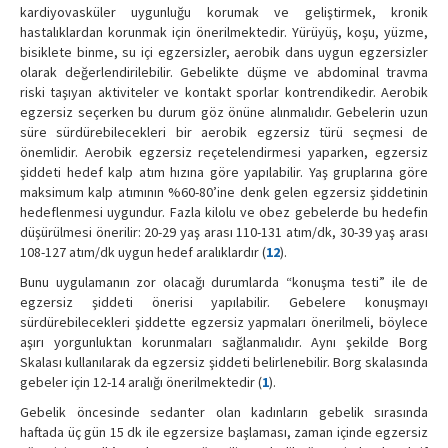
kardiyovasküler uygunluğu korumak ve geliştirmek, kronik
hastalıklardan korunmak için önerilmektedir. Yürüyüş, koşu, yüzme,
bisiklete binme, su içi egzersizler, aerobik dans uygun egzersizler
olarak değerlendirilebilir. Gebelikte düşme ve abdominal travma
riski taşıyan aktiviteler ve kontakt sporlar kontrendikedir. Aerobik
egzersiz seçerken bu durum göz önüne alınmalıdır. Gebelerin uzun
süre sürdürebilecekleri bir aerobik egzersiz türü seçmesi de
önemlidir. Aerobik egzersiz reçetelendirmesi yaparken, egzersiz
şiddeti hedef kalp atım hızına göre yapılabilir. Yaş gruplarına göre
maksimum kalp atımının %60-80’ine denk gelen egzersiz şiddetinin
hedeflenmesi uygundur. Fazla kilolu ve obez gebelerde bu hedefin
düşürülmesi önerilir: 20-29 yaş arası 110-131 atım/dk, 30-39 yaş arası
108-127 atım/dk uygun hedef aralıklardır (
12
).
Bunu uygulamanın zor olacağı durumlarda “konuşma testi” ile de
egzersiz şiddeti önerisi yapılabilir. Gebelere konuşmayı
sürdürebilecekleri şiddette egzersiz yapmaları önerilmeli, böylece
aşırı yorgunluktan korunmaları sağlanmalıdır. Aynı şekilde Borg
Skalası kullanılarak da egzersiz şiddeti belirlenebilir. Borg skalasında
gebeler için 12-14 aralığı önerilmektedir (
1
).
Gebelik öncesinde sedanter olan kadınların gebelik sırasında
haftada üç gün 15 dk ile egzersize başlaması, zaman içinde egzersiz