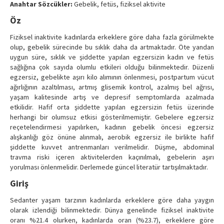
Anahtar Sözcükler:
Gebelik, fetüs, fiziksel aktivite
Contact Us
Öz
Fiziksel inaktivite kadınlarda erkeklere göre daha fazla görülmekte
olup, gebelik sürecinde bu sıklık daha da artmaktadır. Öte yandan
uygun süre, sıklık ve şiddette yapılan egzersizin kadın ve fetüs
sağlığına çok sayıda olumlu etkileri olduğu bilinmektedir. Düzenli
egzersiz, gebelikte aşırı kilo alımının önlenmesi, postpartum vücut
ağırlığının azaltılması, artmış glisemik kontrol, azalmış bel ağrısı,
yaşam kalitesinde artış ve depresif semptomlarda azalmada
etkilidir. Hafif orta şiddette yapılan egzersizin fetüs üzerinde
herhangi bir olumsuz etkisi gösterilmemiştir. Gebelere egzersiz
reçetelendirmesi yapılırken, kadının gebelik öncesi egzersiz
alışkanlığı göz önüne alınmalı, aerobik egzersiz ile birlikte hafif
şiddette kuvvet antrenmanları verilmelidir. Düşme, abdominal
travma riski içeren aktivitelerden kaçınılmalı, gebelerin aşırı
yorulması önlenmelidir. Derlemede güncel literatür tartışılmaktadır.
Giriş
Sedanter yaşam tarzının kadınlarda erkeklere göre daha yaygın
olarak izlendiği bilinmektedir. Dünya genelinde fiziksel inaktivite
oranı %21.4 olurken, kadınlarda oran (%23.7), erkeklere göre