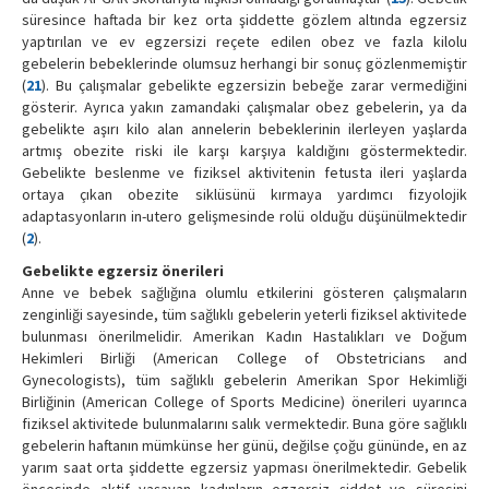
süresince haftada bir kez orta şiddette gözlem altında egzersiz
yaptırılan ve ev egzersizi reçete edilen obez ve fazla kilolu
gebelerin bebeklerinde olumsuz herhangi bir sonuç gözlenmemiştir
(
21
). Bu çalışmalar gebelikte egzersizin bebeğe zarar vermediğini
gösterir. Ayrıca yakın zamandaki çalışmalar obez gebelerin, ya da
gebelikte aşırı kilo alan annelerin bebeklerinin ilerleyen yaşlarda
artmış obezite riski ile karşı karşıya kaldığını göstermektedir.
Gebelikte beslenme ve fiziksel aktivitenin fetusta ileri yaşlarda
ortaya çıkan obezite siklüsünü kırmaya yardımcı fizyolojik
adaptasyonların in-utero gelişmesinde rolü olduğu düşünülmektedir
(
2
).
Gebelikte egzersiz önerileri
Anne ve bebek sağlığına olumlu etkilerini gösteren çalışmaların
zenginliği sayesinde, tüm sağlıklı gebelerin yeterli fiziksel aktivitede
bulunması önerilmelidir. Amerikan Kadın Hastalıkları ve Doğum
Hekimleri Birliği (American College of Obstetricians and
Gynecologists), tüm sağlıklı gebelerin Amerikan Spor Hekimliği
Birliğinin (American College of Sports Medicine) önerileri uyarınca
fiziksel aktivitede bulunmalarını salık vermektedir. Buna göre sağlıklı
gebelerin haftanın mümkünse her günü, değilse çoğu gününde, en az
yarım saat orta şiddette egzersiz yapması önerilmektedir. Gebelik
öncesinde aktif yaşayan kadınların egzersiz şiddet ve süresini