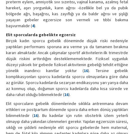
preterm eylem, amniyotik sıvı sızıntısı, vajinal kanama, azalmış fetal
hareket, aşırı yorgunluk, karın ağrısı -özellikle bel ya da pubik
bölgede ağrı, başağrısı, kas zayıflığı ya da baldır ağrısı ve şişliği
yaşayan gebeler egzersize son vermeli ve tıbbi bakıma
başvurmalıdır (
4
).
Elit sporcularda gebelikte egzersiz
Birçok kadın sporcu gebelik döneminde düşük riski nedeniyle
yaptıkları performans sporuna ara verme ya da tamamen bırakma
kararı almaktadır. Ancak çalışmalar sportif aktivitelerin ilk trimestrde
düşük riskini arttırdığını desteklememektedir. Fiziksel uygunluk
düzeyi yüksek bir gebede fiziksel aktivitenin gebeliği tehdit ettiğine
yönelik inandırıcı kanıtlar yoktur (
16
). Tersine gebelik
komplikasyonları sporcu kadınlarda sporcu olmayanlara göre daha
az görülür. Sporcu kadınlarda sezaryan endikasyonu yarı yarıya daha
az konmuş olup, doğumun sporcu kadınlarda daha kısa sürede ve
daha rahat olduğu bilinmektedir (
16
).
Elit sporcuların gebelik dönemlerinde sıklıkla antrenmana devam
ettikleri ve postpartum dönemde spora daha erken dönüş yaptıkları
bilinmektedir (
16
). Bu kadınlar için rutin obstetrik izlem yeterli
olmayıp daha yakından izlenmeleri gerekir. Yapılan egzersizin süresi,
sıklığı ve şiddeti nedeniyle elit sporcu gebelerde hem maternal,
hem de fötal kilo alımının sedanter kadınlara göre daha az olması