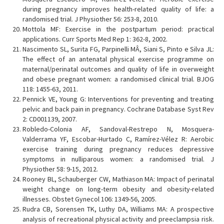
during pregnancy improves health-related quality of life: a
randomised trial. J Physiother 56: 253-8, 2010.
Mottola MF: Exercise in the postpartum period: practical
applications. Curr Sports Med Rep 1: 362-8, 2002.
Nascimento SL, Surita FG, Parpinelli MÂ, Siani S, Pinto e Silva JL:
The effect of an antenatal physical exercise programme on
maternal/perinatal outcomes and quality of life in overweight
and obese pregnant women: a randomised clinical trial. BJOG
118: 1455-63, 2011.
Pennick VE, Young G: Interventions for preventing and treating
pelvic and back pain in pregnancy. Cochrane Database Syst Rev
2: CD001139, 2007.
Robledo-Colonia AF, Sandoval-Restrepo N, Mosquera-
Valderrama YF, Escobar-Hurtado C, Ramírez-Vélez R: Aerobic
exercise training during pregnancy reduces depressive
symptoms in nulliparous women: a randomised trial. J
Physiother 58: 9-15, 2012.
Rooney BL, Schauberger CW, Mathiason MA: Impact of perinatal
weight change on long-term obesity and obesity-related
illnesses. Obstet Gynecol 106: 1349-56, 2005.
Rudra CB, Sorensen TK, Luthy DA, Williams MA: A prospective
analysis of recreational physical activity and preeclampsia risk.