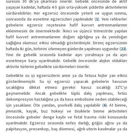
süresini 30 dk’ya çıkarması önerilir. Gebelik öncesinde de aktif
yaşayan kadınlar, haftada 4-5 gün orta-yüksek şiddette aktivitelerini
sürdürebilirler. Her egzersiz öncesinde yeterli ve uygun ısınma,
sonrasında da esnetme egzersizleri yapılmalıdır (
1
). Yeni rehberler
gebelerin egzersiz reçetesine hafif kuvvet antrenmanlarının
eklenmesini de önermektedir. İkinci ve üçüncü trimestrde yapılan
hafif kuvvet antrenmanlarının doğum ağırlığına ya da yenidoğan
sağlığına olumsuz etkisi olmadığı gösterilmiştir. Direnç egzersizinin
haftada iki gün, birbirini izlemeyen günlerde yapılması uygundur (
22
).
Yine de gebelik sırasında kadınlar aşırı yorulmaya ya da aşırı
esnetmeye karşı uyarılmalıdır. Gebelik öncesinde alışkın oldukları
aktivite türlerini gebelikte sürdürmeleri önerilir.
Gebelikte su içi egzersizlerin anne ya da fetusa hiçbir yan etkisi
gösterilmemiştir. Su içi egzersiz yapacak gebelerin havuzun
sıcaklığına dikkat etmesi gerekir: havuz sıcaklığı 32ºC’yi
geçmemelidir. Ancak gebelikte tüplü dalış yapılması, fetüs
dekompresyon hastalığına ya da hava embolisine neden olabileceği
için yasaklanır. Öte yandan, şnorkelli dalış yapılabilir (
6
). At binme,
jimnastik, kayak, buz hokeyi ve bisiklete binme aktiviteleri
öncesinde gebeler denge kaybı ve fetal travma riski konusunda
uyarılmalıdır. Egzersiz sırasında nefes darlığı, göğüs ağrısı ya da
palpitasyon, presenkop, baş dönmesi, ağrılı uterin kasılmalar ya da