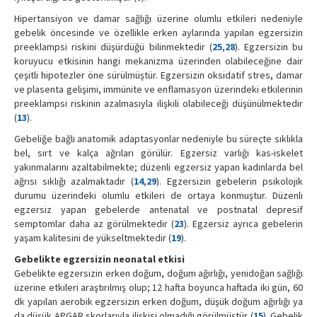
Hipertansiyon ve damar sağlığı üzerine olumlu etkileri nedeniyle
gebelik öncesinde ve özellikle erken aylarında yapılan egzersizin
preeklampsi riskini düşürdüğü bilinmektedir (
25
,
28
). Egzersizin bu
koruyucu etkisinin hangi mekanizma üzerinden olabileceğine dair
çeşitli hipotezler öne sürülmüştür. Egzersizin oksidatif stres, damar
ve plasenta gelişimi, immünite ve enflamasyon üzerindeki etkilerinin
preeklampsi riskinin azalmasıyla ilişkili olabileceği düşünülmektedir
(
13
).
Gebeliğe bağlı anatomik adaptasyonlar nedeniyle bu süreçte sıklıkla
bel, sırt ve kalça ağrıları görülür. Egzersiz varlığı kas-iskelet
yakınmalarını azaltabilmekte; düzenli egzersiz yapan kadınlarda bel
ağrısı sıklığı azalmaktadır (
14
,
29
). Egzersizin gebelerin psikolojik
durumu üzerindeki olumlu etkileri de ortaya konmuştur. Düzenli
egzersiz yapan gebelerde antenatal ve postnatal depresif
semptomlar daha az görülmektedir (
23
). Egzersiz ayrıca gebelerin
yaşam kalitesini de yükseltmektedir (
19
).
Gebelikte egzersizin neonatal etkisi
Gebelikte egzersizin erken doğum, doğum ağırlığı, yenidoğan sağlığı
üzerine etkileri araştırılmış olup; 12 hafta boyunca haftada iki gün, 60
dk yapılan aerobik egzersizin erken doğum, düşük doğum ağırlığı ya
da düşük APGAR skorlarıyla ilişkisi olmadığı görülmüştür (
15
). Gebelik