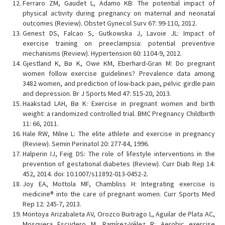
Ferraro ZM, Gaudet L, Adamo KB: The potential impact of
physical activity during pregnancy on maternal and neonatal
outcomes (Review). Obstet Gynecol Surv 67: 99-110, 2012.
Genest DS, Falcao S, Gutkowska J, Lavoie JL: Impact of
exercise training on preeclampsia: potential preventive
mechanisms (Review). Hypertension 60: 1104-9, 2012.
Gjestland K, Bø K, Owe KM, Eberhard-Gran M: Do pregnant
women follow exercise guidelines? Prevalence data among
3482 women, and prediction of low-back pain, pelvic girdle pain
and depression. Br J Sports Med 47: 515-20, 2013.
Haakstad LAH, Bø K: Exercise in pregnant women and birth
weight: a randomized controlled trial. BMC Pregnancy Childbirth
11: 66, 2011.
Hale RW, Milne L: The elite athlete and exercise in pregnancy
(Review). Semin Perinatol 20: 277-84, 1996.
Halperin IJ, Feig DS: The role of lifestyle interventions in the
prevention of gestational diabetes (Review). Curr Diab Rep 14:
452, 2014. doi: 10.1007/s11892-013-0452-2.
Joy EA, Mottola MF, Chambliss H: Integrating exercise is
medicine® into the care of pregnant women. Curr Sports Med
Rep 12: 245-7, 2013.
Montoya Arizabaleta AV, Orozco Buitrago L, Aguilar de Plata AC,
Mosquera Escudero M, Ramírez-Vélez R: Aerobic exercise