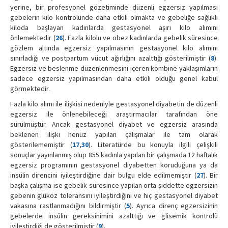
yerine, bir profesyonel gözetiminde düzenli egzersiz yapılması
gebelerin kilo kontrolünde daha etkili olmakta ve gebeliğe sağlıklı
kiloda başlayan kadınlarda gestasyonel aşırı kilo alımını
önlemektedir (
26
). Fazla kilolu ve obez kadınlarda gebelik süresince
gözlem altında egzersiz yapılmasının gestasyonel kilo alımını
sınırladığı ve postpartum vücut ağırlığını azalttığı gösterilmiştir (
8
).
Egzersiz ve beslenme düzenlenmesini içeren kombine yaklaşımların
sadece egzersiz yapılmasından daha etkili olduğu genel kabul
görmektedir.
Fazla kilo alımı ile ilişkisi nedeniyle gestasyonel diyabetin de düzenli
egzersiz ile önlenebileceği araştırmacılar tarafından öne
sürülmüştür. Ancak gestasyonel diyabet ve egzersiz arasında
beklenen ilişki henüz yapılan çalışmalar ile tam olarak
gösterilememiştir (
17
,
30
). Literatürde bu konuyla ilgili çelişkili
sonuçlar yayınlanmış olup 855 kadınla yapılan bir çalışmada 12 haftalık
egzersiz programının gestasyonel diyabetten koruduğuna ya da
insülin direncini iyileştirdiğine dair bulgu elde edilmemiştir (
27
). Bir
başka çalışma ise gebelik süresince yapılan orta şiddette egzersizin
gebenin glükoz toleransını iyileştirdiğini ve hiç gestasyonel diyabet
vakasına rastlanmadığını bildirmiştir (
5
). Ayrıca direnç egzersizinin
gebelerde insülin gereksinimini azalttığı ve glisemik kontrolü
iyileştirdiği de gösterilmiştir (
9
).