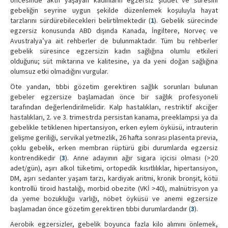
gebeliğin seyrine uygun şekilde düzenlemek koşuluyla hayat
tarzlarını sürdürebilecekleri belirtilmektedir (
1
). Gebelik sürecinde
egzersiz konusunda ABD dışında Kanada, İngiltere, Norveç ve
Avustralya’ya ait rehberler de bulunmaktadır. Tüm bu rehberler
gebelik süresince egzersizin kadın sağlığına olumlu etkileri
olduğunu; süt miktarına ve kalitesine, ya da yeni doğan sağlığına
olumsuz etki olmadığını vurgular.
Öte yandan, tıbbi gözetim gerektiren sağlık sorunları bulunan
gebeler egzersize başlamadan önce bir sağlık profesyoneli
tarafından değerlendirilmelidir. Kalp hastalıkları, restriktif akciğer
hastalıkları, 2. ve 3. trimestrda persistan kanama, preeklampsi ya da
gebelikle tetiklenen hipertansiyon, erken eylem öyküsü, intrauterin
gelişme geriliği, servikal yetmezlik, 26 hafta sonrası plasenta previa,
çoklu gebelik, erken membran rüptürü gibi durumlarda egzersiz
kontrendikedir (
3
). Anne adayının ağır sigara içicisi olması (>20
adet/gün), aşırı alkol tüketimi, ortopedik kısıtlılıklar, hipertansiyon,
DM, aşırı sedanter yaşam tarzı, kardiyak aritmi, kronik bronşit, kötü
kontrollü tiroid hastalığı, morbid obezite (VKİ >40), malnütrisyon ya
da yeme bozukluğu varlığı, nöbet öyküsü ve anemi egzersize
başlamadan önce gözetim gerektiren tıbbi durumlardandır (
3
).
Aerobik egzersizler, gebelik boyunca fazla kilo alımını önlemek,