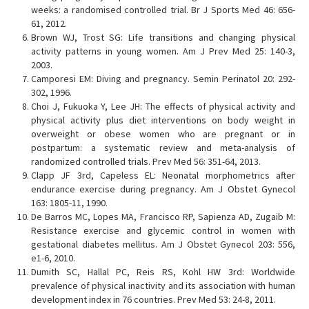
weeks: a randomised controlled trial. Br J Sports Med 46: 656-
61, 2012.
Brown WJ, Trost SG: Life transitions and changing physical
activity patterns in young women. Am J Prev Med 25: 140-3,
2003.
Camporesi EM: Diving and pregnancy. Semin Perinatol 20: 292-
302, 1996.
Choi J, Fukuoka Y, Lee JH: The effects of physical activity and
physical activity plus diet interventions on body weight in
overweight or obese women who are pregnant or in
postpartum: a systematic review and meta-analysis of
randomized controlled trials. Prev Med 56: 351-64, 2013.
Clapp JF 3rd, Capeless EL: Neonatal morphometrics after
endurance exercise during pregnancy. Am J Obstet Gynecol
163: 1805-11, 1990.
De Barros MC, Lopes MA, Francisco RP, Sapienza AD, Zugaib M:
Resistance exercise and glycemic control in women with
gestational diabetes mellitus. Am J Obstet Gynecol 203: 556,
e1-6, 2010.
Dumith SC, Hallal PC, Reis RS, Kohl HW 3rd: Worldwide
prevalence of physical inactivity and its association with human
development index in 76 countries. Prev Med 53: 24-8, 2011.