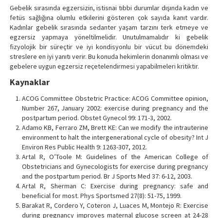
Gebelik sırasında egzersizin, istisnai tıbbi durumlar dışında kadın ve
fetüs sağlığına olumlu etkilerini gösteren çok sayıda kanıt vardır.
Kadınlar gebelik sırasında sedanter yaşam tarzını terk etmeye ve
egzersiz yapmaya yöneltilmelidir. Unutulmamalıdır ki gebelik
fizyolojik bir süreçtir ve iyi kondisyonlu bir vücut bu dönemdeki
streslere en iyi yanıtı verir. Bu konuda hekimlerin donanımlı olması ve
gebelere uygun egzersiz reçetelendirmesi yapabilmeleri kritiktir.
Kaynaklar
ACOG Committee Obstetric Practice: ACOG Committee opinion,
Number 267, January 2002: exercise during pregnancy and the
postpartum period. Obstet Gynecol 99: 171-3, 2002.
Adamo KB, Ferraro ZM, Brett KE: Can we modify the intrauterine
environment to halt the intergenerational cycle of obesity? Int J
Environ Res Public Health 9: 1263-307, 2012.
Artal R, O’Toole M: Guidelines of the American College of
Obstetricians and Gynecologists for exercise during pregnancy
and the postpartum period. Br J Sports Med 37: 6-12, 2003.
Artal R, Sherman C: Exercise during pregnancy: safe and
beneficial for most. Phys Sportsmed 27(8): 51-75, 1999.
Barakat R, Cordero Y, Coteron J, Luaces M, Montejo R: Exercise
during pregnancy improves maternal glucose screen at 24-28