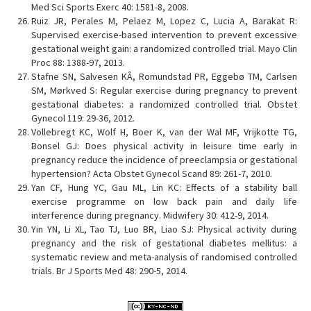
Med Sci Sports Exerc 40: 1581-8, 2008.
Ruiz JR, Perales M, Pelaez M, Lopez C, Lucia A, Barakat R:
Supervised exercise-based intervention to prevent excessive
gestational weight gain: a randomized controlled trial. Mayo Clin
Proc 88: 1388-97, 2013.
Stafne SN, Salvesen KÂ, Romundstad PR, Eggebø TM, Carlsen
SM, Mørkved S: Regular exercise during pregnancy to prevent
gestational diabetes: a randomized controlled trial. Obstet
Gynecol 119: 29-36, 2012.
Vollebregt KC, Wolf H, Boer K, van der Wal MF, Vrijkotte TG,
Bonsel GJ: Does physical activity in leisure time early in
pregnancy reduce the incidence of preeclampsia or gestational
hypertension? Acta Obstet Gynecol Scand 89: 261-7, 2010.
Yan CF, Hung YC, Gau ML, Lin KC: Effects of a stability ball
exercise programme on low back pain and daily life
interference during pregnancy. Midwifery 30: 412-9, 2014.
Yin YN, Li XL, Tao TJ, Luo BR, Liao SJ: Physical activity during
pregnancy and the risk of gestational diabetes mellitus: a
systematic review and meta-analysis of randomised controlled
trials. Br J Sports Med 48: 290-5, 2014.