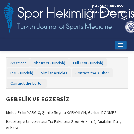
p-ISSN: 1300-0551
e-ISSN: 2587-1498
Home
Abstract
Abstract (Turkish)
Full Text (Turkish)
Current Issue
PDF (Turkish)
Similar Articles
Contact the Author
Online First
Contact the Editor
Aims and Scope
GEBELİK VE EGZERSİZ
Editorial Board
Melda Pelin YARGIÇ, Şerife Şeyma KARAYILAN, Gürhan DÖNMEZ
Instructions to Authors
Hacettepe Üniversitesi Tıp Fakültesi Spor Hekimliği Anabilim Dalı,
Copyright Transfer Form
Ankara