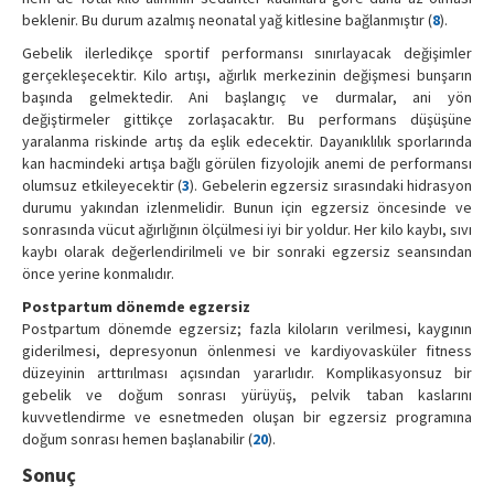
beklenir. Bu durum azalmış neonatal yağ kitlesine bağlanmıştır (
8
).
Gebelik ilerledikçe sportif performansı sınırlayacak değişimler
gerçekleşecektir. Kilo artışı, ağırlık merkezinin değişmesi bunşarın
başında gelmektedir. Ani başlangıç ve durmalar, ani yön
değiştirmeler gittikçe zorlaşacaktır. Bu performans düşüşüne
yaralanma riskinde artış da eşlik edecektir. Dayanıklılık sporlarında
kan hacmindeki artışa bağlı görülen fizyolojik anemi de performansı
olumsuz etkileyecektir (
3
). Gebelerin egzersiz sırasındaki hidrasyon
durumu yakından izlenmelidir. Bunun için egzersiz öncesinde ve
sonrasında vücut ağırlığının ölçülmesi iyi bir yoldur. Her kilo kaybı, sıvı
kaybı olarak değerlendirilmeli ve bir sonraki egzersiz seansından
önce yerine konmalıdır.
Postpartum dönemde egzersiz
Postpartum dönemde egzersiz; fazla kiloların verilmesi, kaygının
giderilmesi, depresyonun önlenmesi ve kardiyovasküler fitness
düzeyinin arttırılması açısından yararlıdır. Komplikasyonsuz bir
gebelik ve doğum sonrası yürüyüş, pelvik taban kaslarını
kuvvetlendirme ve esnetmeden oluşan bir egzersiz programına
doğum sonrası hemen başlanabilir (
20
).
Sonuç