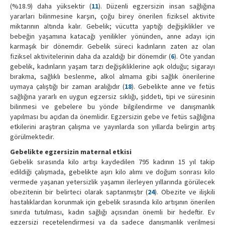
(%18.9) daha yüksektir (
11
). Düzenli egzersizin insan sağlığına
yararları bilinmesine karşın, çoğu birey önerilen fiziksel aktivite
miktarının altında kalır. Gebelik; vücutta yaptığı değişiklikler ve
bebeğin yaşamına katacağı yenilikler yönünden, anne adayı için
karmaşık bir dönemdir. Gebelik süreci kadınların zaten az olan
fiziksel aktivitelerinin daha da azaldığı bir dönemdir (
6
). Öte yandan
gebelik, kadınların yaşam tarzı değişikliklerine açık olduğu; sigarayı
bırakma, sağlıklı beslenme, alkol almama gibi sağlık önerilerine
uymaya çalıştığı bir zaman aralığıdır (
18
). Gebelikte anne ve fetüs
sağlığına yararlı en uygun egzersiz sıklığı, şiddeti, tipi ve süresinin
bilinmesi ve gebelere bu yönde bilgilendirme ve danışmanlık
yapılması bu açıdan da önemlidir. Egzersizin gebe ve fetüs sağlığına
etkilerini araştıran çalışma ve yayınlarda son yıllarda belirgin artış
görülmektedir.
Gebelikte egzersizin maternal etkisi
Gebelik sırasında kilo artışı kaydedilen 795 kadının 15 yıl takip
edildiği çalışmada, gebelikte aşırı kilo alımı ve doğum sonrası kilo
vermede yaşanan yetersizlik yaşamın ilerleyen yıllarında görülecek
obezitenin bir belirteci olarak saptanmıştır (
24
). Obezite ve ilişkili
hastalıklardan korunmak için gebelik sırasında kilo artışının önerilen
sınırda tutulması, kadın sağlığı açısından önemli bir hedeftir. Ev
egzersizi reçetelendirmesi ya da sadece danışmanlık verilmesi