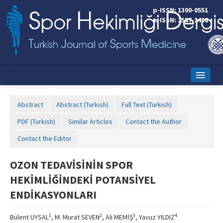
p-ISSN: 1300-0551
e-ISSN: 2587-1498
Home
Abstract
Abstract (Turkish)
Full Text (Turkish)
Current Issue
PDF (Turkish)
Similar Articles
Contact the Author
Online First
Contact the Editor
Aims and Scope
OZON TEDAVİSİNİN SPOR
Editorial Board
HEKİMLİĞİNDEKİ POTANSİYEL
Instructions to Authors
ENDİKASYONLARI
Copyright Transfer Form
1
2
3
4
Bülent UYSAL
, M. Murat SEVEN
, Ali MEMİŞ
, Yavuz YILDIZ