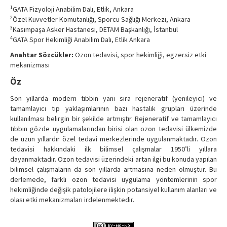
Contact Us
1
GATA Fizyoloji Anabilim Dalı, Etlik, Ankara
2
Özel Kuvvetler Komutanlığı, Sporcu Sağlığı Merkezi, Ankara
3
Kasımpaşa Asker Hastanesi, DETAM Başkanlığı, İstanbul
4
GATA Spor Hekimliği Anabilim Dalı, Etlik Ankara
Anahtar Sözcükler:
Ozon tedavisi, spor hekimliği, egzersiz etki
mekanizması
Öz
Son yıllarda modern tıbbın yanı sıra rejeneratif (yenileyici) ve
tamamlayıcı tıp yaklaşımlarının bazı hastalık grupları üzerinde
kullanılması belirgin bir şekilde artmıştır. Rejeneratif ve tamamlayıcı
tıbbın gözde uygulamalarından birisi olan ozon tedavisi ülkemizde
de uzun yıllardır özel tedavi merkezlerinde uygulanmaktadır. Ozon
tedavisi hakkındaki ilk bilimsel çalışmalar 1950’li yıllara
dayanmaktadır. Ozon tedavisi üzerindeki artan ilgi bu konuda yapılan
bilimsel çalışmaların da son yıllarda artmasına neden olmuştur. Bu
derlemede, farklı ozon tedavisi uygulama yöntemlerinin spor
hekimliğinde değişik patolojilere ilişkin potansiyel kullanım alanları ve
olası etki mekanizmaları irdelenmektedir.