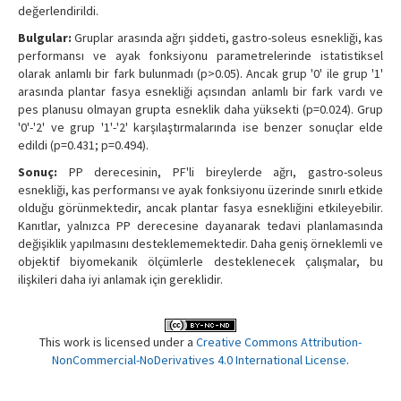
değerlendirildi.
Bulgular:
Gruplar arasında ağrı şiddeti, gastro-soleus esnekliği, kas
performansı ve ayak fonksiyonu parametrelerinde istatistiksel
olarak anlamlı bir fark bulunmadı (p>0.05). Ancak grup '0' ile grup '1'
arasında plantar fasya esnekliği açısından anlamlı bir fark vardı ve
pes planusu olmayan grupta esneklik daha yüksekti (p=0.024). Grup
'0'-'2' ve grup '1'-'2' karşılaştırmalarında ise benzer sonuçlar elde
edildi (p=0.431; p=0.494).
Sonuç:
PP derecesinin, PF'li bireylerde ağrı, gastro-soleus
esnekliği, kas performansı ve ayak fonksiyonu üzerinde sınırlı etkide
olduğu görünmektedir, ancak plantar fasya esnekliğini etkileyebilir.
Kanıtlar, yalnızca PP derecesine dayanarak tedavi planlamasında
değişiklik yapılmasını desteklememektedir. Daha geniş örneklemli ve
objektif biyomekanik ölçümlerle desteklenecek çalışmalar, bu
ilişkileri daha iyi anlamak için gereklidir.
This work is licensed under a
Creative Commons Attribution-
NonCommercial-NoDerivatives 4.0 International License
.