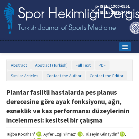
p-ISSN: 1300-0551
e-ISSN: 2587-1498
Home
Abstract
Abstract (Turkish)
Full Text
PDF
Current Issue
Similar Articles
Contact the Author
Contact the Editor
Online First
Plantar fasiitli hastalarda pes planus
Aims and Scope
derecesine göre ayak fonksiyonu, ağrı,
Editorial Board
esneklik ve kas performansı düzeylerinin
incelenmesi: kesitsel bir çalışma
Instructions to Authors
Copyright Transfer Form
1
2
3
Tuğba Kocahan
, Ayfer Ezgi Yilmaz
, Hüseyin Günaydin
,