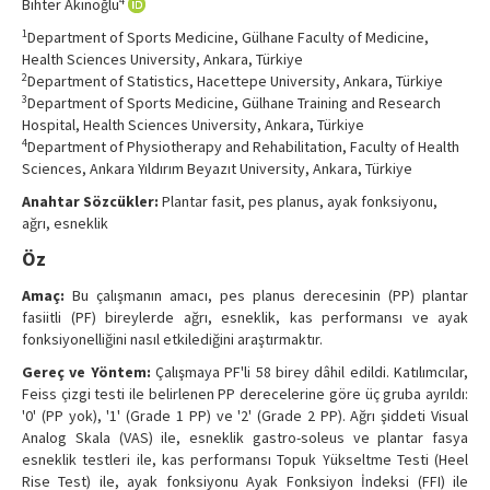
4
Bihter Akinoğlu
Contact Us
1
Department of Sports Medicine, Gülhane Faculty of Medicine,
Health Sciences University, Ankara, Türkiye
2
Department of Statistics, Hacettepe University, Ankara, Türkiye
3
Department of Sports Medicine, Gülhane Training and Research
Hospital, Health Sciences University, Ankara, Türkiye
4
Department of Physiotherapy and Rehabilitation, Faculty of Health
Sciences, Ankara Yıldırım Beyazıt University, Ankara, Türkiye
Anahtar Sözcükler:
Plantar fasit, pes planus, ayak fonksiyonu,
ağrı, esneklik
Öz
Amaç:
Bu çalışmanın amacı, pes planus derecesinin (PP) plantar
fasiitli (PF) bireylerde ağrı, esneklik, kas performansı ve ayak
fonksiyonelliğini nasıl etkilediğini araştırmaktır.
Gereç ve Yöntem:
Çalışmaya PF'li 58 birey dâhil edildi. Katılımcılar,
Feiss çizgi testi ile belirlenen PP derecelerine göre üç gruba ayrıldı:
'0' (PP yok), '1' (Grade 1 PP) ve '2' (Grade 2 PP). Ağrı şiddeti Visual
Analog Skala (VAS) ile, esneklik gastro-soleus ve plantar fasya
esneklik testleri ile, kas performansı Topuk Yükseltme Testi (Heel
Rise Test) ile, ayak fonksiyonu Ayak Fonksiyon İndeksi (FFI) ile