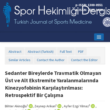
p-ISSN: 1300-0551
e-ISSN: 2587-1498
Home
Abstract
Abstract (Turkish)
Full Text
PDF
Current Issue
Similar Articles
Contact the Author
Contact the Editor
Online First
Sedanter Bireylerde Travmatik Olmayan
Aims and Scope
Üst ve Alt Ekstremite Yaralanmalarında
Editorial Board
Kinezyofobinin Karşılaştırılması:
Retrospektif Bir Çalışma
Instructions to Authors
Copyright Transfer Form
1
2
3
Bihter Akinoğlu
, Zeynep Arikan
, Ayfer Ezgi Yilmaz
,