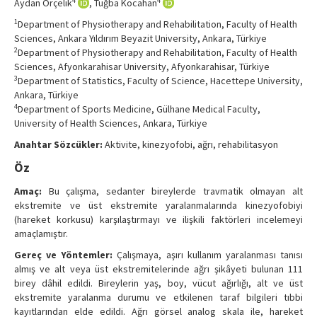
4
4
Aydan Örçelik
, Tuğba Kocahan
Contact Us
1
Department of Physiotherapy and Rehabilitation, Faculty of Health
Sciences, Ankara Yıldırım Beyazit University, Ankara, Türkiye
2
Department of Physiotherapy and Rehabilitation, Faculty of Health
Sciences, Afyonkarahisar University, Afyonkarahisar, Türkiye
3
Department of Statistics, Faculty of Science, Hacettepe University,
Ankara, Türkiye
4
Department of Sports Medicine, Gülhane Medical Faculty,
University of Health Sciences, Ankara, Türkiye
Anahtar Sözcükler:
Aktivite, kinezyofobi, ağrı, rehabilitasyon
Öz
Amaç:
Bu çalışma, sedanter bireylerde travmatik olmayan alt
ekstremite ve üst ekstremite yaralanmalarında kinezyofobiyi
(hareket korkusu) karşılaştırmayı ve ilişkili faktörleri incelemeyi
amaçlamıştır.
Gereç ve Yöntemler:
Çalışmaya, aşırı kullanım yaralanması tanısı
almış ve alt veya üst ekstremitelerinde ağrı şikâyeti bulunan 111
birey dâhil edildi. Bireylerin yaş, boy, vücut ağırlığı, alt ve üst
ekstremite yaralanma durumu ve etkilenen taraf bilgileri tıbbi
kayıtlarından elde edildi. Ağrı görsel analog skala ile, hareket