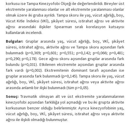
korkusu ise Tampa Kinezyofobi Ölçeği ile değerlendirildi. Bireyler üst
ekstremite yaralanması olanlar ve alt ekstremite yaralanması olanlar
olmak üzere iki gruba ayrıldı. Tampa skoru ile yaş, vücut ağırlığı, boy,
Vücut Kitle İndeksi (VKİ), şikâyet süresi, istirahat ağrısı ve aktivite
ağrısı arasındaki ilişkiler Spearman sıralı korelasyon katsayısı
kullanılarak incelendi.
Bulgular:
Gruplar arasında yaş, vücut ağırlığı, boy, VKİ, şikâyet
süresi, istirahat ağrısı, aktivite ağrısı ve Tampa skoru açısından fark
bulunmadı (p=0,369; p=0,601; p=0,551; p=0,142; p=0,066; p=0,481;
p=0,290; p=0,178). Gece ağrısı skoru açısından gruplar arasında fark
bulundu (p=0,031). Etkilenen ekstremite açısından gruplar arasında
fark vardı (p=0,002). Ekstremitenin dominant tarafı açısından ise
gruplar arasında fark bulunmadı (p=0,145). Tampa skoru ile yaş, vücut
ağırlığı, boy, VKİ, şikâyet süresi, istirahat ağrısı veya aktivite ağrısı
arasında anlamlı bir ilişki bulunmadı (tüm p>0,05).
Sonuç:
Travmatik olmayan alt ve üst ekstremite yaralanmalarının
kinezyofobi açısından farklılığa yol açmadığı ve bu iki grupta aktivite
korkusunun benzer olduğu belirlenmiştir. Ayrıca kinezyofobinin yaş,
vücut ağırlığı, boy, VKİ, şikâyet süresi, istirahat ağrısı veya aktivite
ağrısı ile ilişkili olmadığı bulunmuştur.