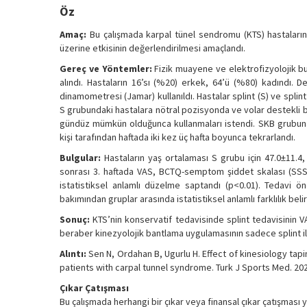
Öz
Amaç:
Bu çalışmada karpal tünel sendromu (KTS) hastaların
üzerine etkisinin değerlendirilmesi amaçlandı.
Gereç ve Yöntemler:
Fizik muayene ve elektrofizyolojik bu
alındı. Hastaların 16’sı (%20) erkek, 64’ü (%80) kadındı. 
dinamometresi (Jamar) kullanıldı. Hastalar splint (S) ve splin
S grubundaki hastalara nötral pozisyonda ve volar destekli bir
gündüz mümkün olduğunca kullanmaları istendi. SKB grubuna 
kişi tarafından haftada iki kez üç hafta boyunca tekrarlandı.
Bulgular:
Hastaların yaş ortalaması S grubu için 47.0±11.4, 
sonrası 3. haftada VAS, BCTQ-semptom şiddet skalası (SSS
istatistiksel anlamlı düzelme saptandı (p<0.01). Tedavi 
bakımından gruplar arasında istatistiksel anlamlı farklılık bel
Sonuç:
KTS’nin konservatif tedavisinde splint tedavisinin V
beraber kinezyolojik bantlama uygulamasının sadece splint i
Alıntı:
Sen N, Ordahan B, Ugurlu H. Effect of kinesiology tapin
patients with carpal tunnel syndrome. Turk J Sports Med. 202
Çıkar Çatışması
Bu çalışmada herhangi bir çıkar veya finansal çıkar çatışması y