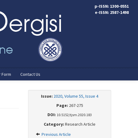
p-ISSN: 1300-0551
e-ISSN: 2587-1498
r Form
Contact Us
Issue:
2020, Volume 55, Issue 4
Page:
267-275
DOI:
10.5152/tjsm.2020.183
Category:
Research Article
Previous Article