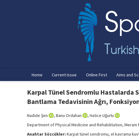
Home
Current Issue
Online First
Aims and S
Karpal Tünel Sendromlu Hastalarda Sp
Bantlama Tedavisinin Ağrı, Fonksiyo
Nadide Şen
, Banu Ordahan
, Hatice Uğurlu
Department of Physical Medicine and Rehabilitation, Meram 
Anahtar Sözcükler:
Karpal tünel sendromu, el kavrama kuvve