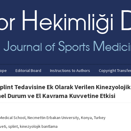
cope
Editorial Board
Instructions to Authors
Copyright Transfe
lint Tedavisine Ek Olarak Verilen Kinezyolojik
nel Durum ve El Kavrama Kuvvetine Etkisi
Medical School, Necmettin Erbakan University, Konya, Turkey
ti, splint, kinezyolojik bantlama