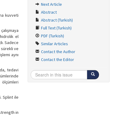
Next Article
Abstract
ma kuvveti
Abstract (Turkish)
Full Text (Turkish)
a çalışmaya
PDF (Turkish)
idrolik el
ldı. Sadece
Similar Articles
 sürekli ve
Contact the Author
şlemi aynı
Contact the Editor
nda, tedavi
çümlerinde
 ölçümleri
 Splint ile
strength in