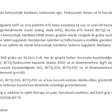
da kinezyolojik bantlama tedavisinin ağrı, fonksiyonel durum ve el kavra
lgularla hafif ve orta şiddette KTS tanısı konulmuş 18 yaş ve üzeri 80 hast
Değerlendirmede vizüel analog skala (VAS), Boston KTS Anketi (BCTQ) ve h
t + kinezyolojik bantlama (SKB) tedavi grupları olarak rastgele iki gruba ayrı
 splint uygulandı. Hastalardan splintleri üç hafta boyunca özellikle geceleri
ise splinte ek olarak kinezyolojik bantlama tedavisi uygulandı. Bantlama i
SKB grubu için 50.2±11.9 idi. Her iki grupta tedavi öncesiyle kıyaslandığı
), BCTQ-fonksiyonel kapasite skalası (FDS) ve el dinamometresi (kgf) öl
öncesiyle kıyaslandığında VAS, BCTQ-SSS, BCTQ-FDS ve el dinamometresi
irlenmedi (p˃0.05).
AS, BCTQ-SSS, BCTQ-FDS ve el kas kuvveti üzerine olumlu etkisi gösterildi.
le tedaviye kıyasla kısa dönemde üstünlüğü gösterilemedi.
g in addition to splint therapy on pain, functional condition, and hand grip 
0;55(4):267-75.
oktur.