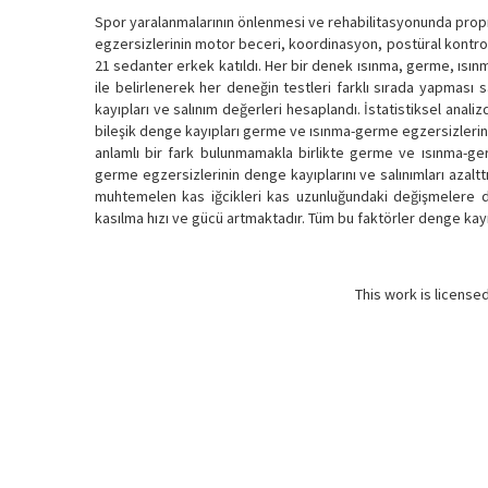
Spor yaralanmalarının önlenmesi ve rehabilitasyonunda propr
egzersizlerinin motor beceri, koordinasyon, postüral kontrol
21 sedanter erkek katıldı. Her bir denek ısınma, germe, ısın
ile belirlenerek her deneğin testleri farklı sırada yapması 
kayıpları ve salınım değerleri hesaplandı. İstatistiksel anali
bileşik denge kayıpları germe ve ısınma-germe egzersizlerind
anlamlı bir fark bulunmamakla birlikte germe ve ısınma-g
germe egzersizlerinin denge kayıplarını ve salınımları azaltt
muhtemelen kas iğcikleri kas uzunluğundaki değişmelere daha
kasılma hızı ve gücü artmaktadır. Tüm bu faktörler denge kayıpl
This work is license