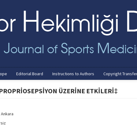
cope
Editorial Board
Instructions to Authors
Copyright Transfe
 PROPRİOSEPSİYON ÜZERİNE ETKİLERİ‡
, Ankara
siz