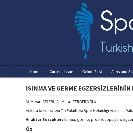
Home
Current Issue
Online First
Aims and S
ISINMA VE GERME EGZERSİZLERİNİN
M. Mesut ÇELEBİ, Ali Murat ZERGEROĞLU
Ankara Üniversitesi Tıp Fakültesi Spor Hekimliği Anabilim Dalı
Anahtar Sözcükler:
Isınma, germe, propriosepsiyon, egzer
Öz