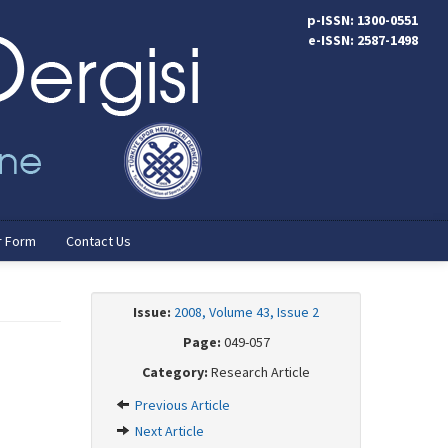
p-ISSN: 1300-0551
e-ISSN: 2587-1498
r Form
Contact Us
Issue:
2008, Volume 43, Issue 2
Page:
049-057
Category:
Research Article
Previous Article
Next Article