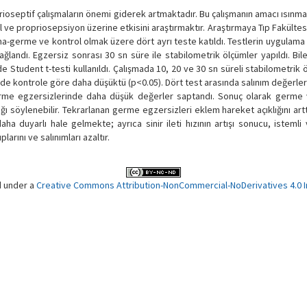
ioseptif çalışmaların önemi giderek artmaktadır. Bu çalışmanın amacı ısın
 ve propriosepsiyon üzerine etkisini araştırmaktır. Araştırmaya Tıp Fakültes
ma-germe ve kontrol olmak üzere dört ayrı teste katıldı. Testlerin uygulama 
sağlandı. Egzersiz sonrası 30 sn süre ile stabilometrik ölçümler yapıldı. Bi
zde Student t-testi kullanıldı. Çalışmada 10, 20 ve 30 sn süreli stabilometrik
e kontrole göre daha düşüktü (p<0.05). Dört test arasında salınım değerler
erme egzersizlerinde daha düşük değerler saptandı. Sonuç olarak germe 
ığı söylenebilir. Tekrarlanan germe egzersizleri eklem hareket açıklığını ar
 duyarlı hale gelmekte; ayrıca sinir ileti hızının artışı sonucu, istemli
arını ve salınımları azaltır.
d under a
Creative Commons Attribution-NonCommercial-NoDerivatives 4.0 In