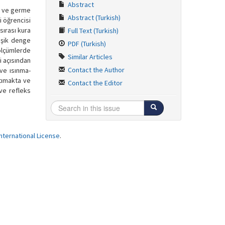
Abstract
ma ve germe
Abstract (Turkish)
i öğrencisi
sırası kura
Full Text (Turkish)
leşik denge
PDF (Turkish)
 ölçümlerde
Similar Articles
i açısından
Contact the Author
ve ısınma-
ttımakta ve
Contact the Editor
 ve refleks
ternational License
.