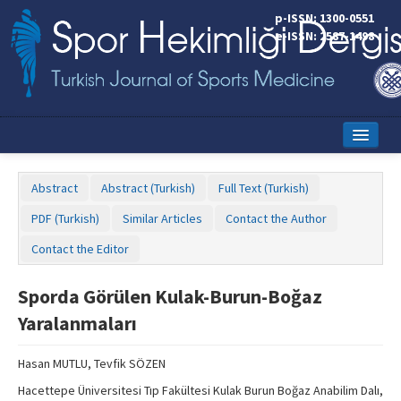
p-ISSN: 1300-0551
e-ISSN: 2587-1498
Home
Abstract
Abstract (Turkish)
Full Text (Turkish)
Current Issue
PDF (Turkish)
Similar Articles
Contact the Author
Online First
Contact the Editor
Aims and Scope
Sporda Görülen Kulak-Burun-Boğaz
Editorial Board
Yaralanmaları
Instructions to Authors
Hasan MUTLU, Tevfik SÖZEN
Copyright Transfer Form
Hacettepe Üniversitesi Tıp Fakültesi Kulak Burun Boğaz Anabilim Dalı,