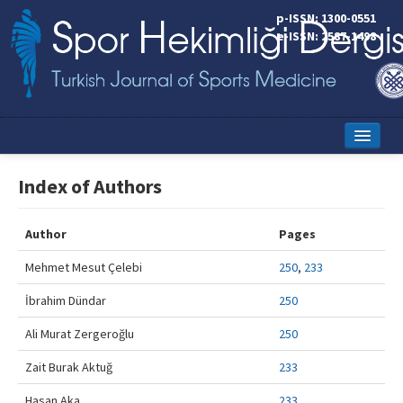
p-ISSN: 1300-0551
e-ISSN: 2587-1498
Home
Index of Authors
Current Issue
Author
Pages
Online First
Mehmet Mesut Çelebi
250
,
233
Aims and Scope
İbrahim Dündar
250
Editorial Board
Ali Murat Zergeroğlu
250
Instructions to Authors
Zait Burak Aktuğ
233
Copyright Transfer Form
Hasan Aka
233