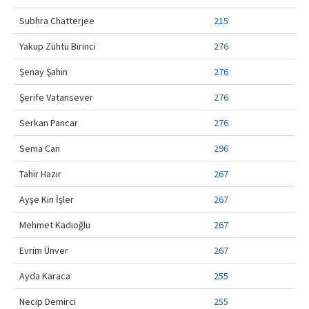
Subhra Chatterjee
215
Yakup Zühtü Birinci
276
Şenay Şahin
276
Şerife Vatansever
276
Serkan Pancar
276
Sema Can
296
Tahir Hazır
267
Ayşe Kin İşler
267
Mehmet Kadıoğlu
267
Evrim Ünver
267
Ayda Karaca
255
Necip Demirci
255