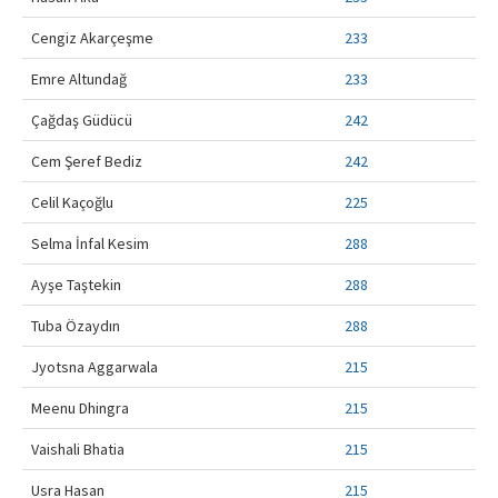
Contact Us
Cengiz Akarçeşme
233
Emre Altundağ
233
Çağdaş Güdücü
242
Cem Şeref Bediz
242
Celil Kaçoğlu
225
Selma İnfal Kesim
288
Ayşe Taştekin
288
Tuba Özaydın
288
Jyotsna Aggarwala
215
Meenu Dhingra
215
Vaishali Bhatia
215
Usra Hasan
215