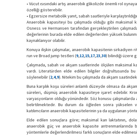
• Vücut ısısındaki artış anaerobik glikolizde önemli rol oynaya
özelliği gösterebilir.
• Egzersize metabolik yanıt, sabah saatleriyle karşılaştırıld
Anaerobik kapasiteyi bu çalışmada olduğu gibi maksimal kan l
Osness ve Hermansen tarafından gerçekleştirilen çalışmada 
değerlerinin burada elde edilen değerlerden yüksek bulunmas
kaynaklanıyor olabilir.
Konuya ilişkin çalışmalar, anaerobik kapasitenin sirkadiyen r
run ve Broad jump testleri (
9
,
12
,
15
,
17
,
23
,
30
) bilindiği üzere
Çalışmada, sabah ve akşam saatlerinde ölçülen maksimal kan 
vardı. Literatürden elde edilen bilgiler doğrultusunda bu 
söylenebilir (
2
,
4
,
9
). Nitekim bu çalışmada da akşam saatindeki
Buna karşılık koşu süreleri anlamlı düzeyde olmasa da akşam
süreleri, düşmüş anaerobik kapasiteye işaret edebilir. Kro
varyasyonların olduğu yönündedir. Söz konusu çalışmalarda 
belirtilmektedir. Bu durum da öğleden sonra yükselen vücu
katılımcıların anaerobik kapasitelerinin ya da uygulanan yöntem
Elde edilen sonuçlara göre; maksimal kan laktatının, dola
anaerobik güç ve anaerobik kapasite antrenmanlarında b
yöntemlerle değerlendirilmesi farklı sonuçların elde edilmesi