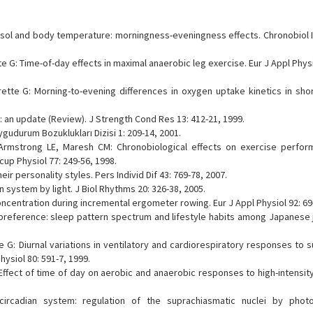
tisol and body temperature: morningness-eveningness effects. Chronobiol In
 G: Time-of-day effects in maximal anaerobic leg exercise. Eur J Appl Physi
irette G: Morning-to-evening differences in oxygen uptake kinetics in shor
: an update (Review). J Strength Cond Res 13: 412-21, 1999.
ygudurum Bozuklukları Dizisi 1: 209-14, 2001.
Armstrong LE, Maresh CM: Chronobiological effects on exercise perfo
up Physiol 77: 249-56, 1998.
ir personality styles. Pers Individ Dif 43: 769-78, 2007.
n system by light. J Biol Rhythms 20: 326-38, 2005.
concentration during incremental ergometer rowing. Eur J Appl Physiol 92: 69
preference: sleep pattern spectrum and lifestyle habits among Japanese j
e G: Diurnal variations in ventilatory and cardiorespiratory responses to
hysiol 80: 591-7, 1999.
Effect of time of day on aerobic and anaerobic responses to high-intensit
ircadian system: regulation of the suprachiasmatic nuclei by photo