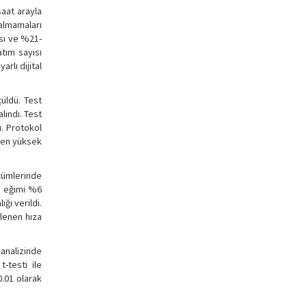
saat arayla
almamaları
ısı ve %21-
atım sayısı
rlı dijital
çüldü. Test
lındı. Test
ı. Protokol
n en yüksek
lçümlerinde
h, eğimi %6
ğı verildi.
rlenen hıza
analizinde
t-testi ile
0.01 olarak