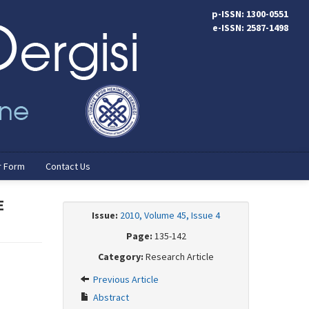
p-ISSN: 1300-0551
e-ISSN: 2587-1498
r Form
Contact Us
E
Issue:
2010, Volume 45, Issue 4
Page:
135-142
Category:
Research Article
Previous Article
Abstract