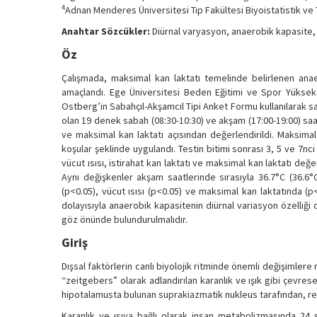
4
Adnan Menderes Üniversitesi Tıp Fakültesi Biyoistatistik ve T
Anahtar Sözcükler:
Diürnal varyasyon, anaerobik kapasite, 
Öz
Çalışmada, maksimal kan laktatı temelinde belirlenen ana
amaçlandı. Ege Üniversitesi Beden Eğitimi ve Spor Yüksekok
Ostberg’in Sabahçıl-Akşamcıl Tipi Anket Formu kullanılarak s
olan 19 denek sabah (08:30-10:30) ve akşam (17:00-19:00) saatle
ve maksimal kan laktatı açısından değerlendirildi. Maksim
koşular şeklinde uygulandı. Testin bitimi sonrası 3, 5 ve 7n
vücut ısısı, istirahat kan laktatı ve maksimal kan laktatı değe
Aynı değişkenler akşam saatlerinde sırasıyla 36.7°C (36.6°C
(p<0.05), vücut ısısı (p<0.05) ve maksimal kan laktatında (p
dolayısıyla anaerobik kapasitenin diürnal variasyon özelliği
göz önünde bulundurulmalıdır.
Giriş
Dışsal faktörlerin canlı biyolojik ritminde önemli değişimler
“zeitgebers” olarak adlandırılan karanlık ve ışık gibi çevresel
hipotalamusta bulunan suprakiazmatik nukleus tarafından, re
Karanlık ve ısıya bağlı olarak insan metabolizmasında 24 s