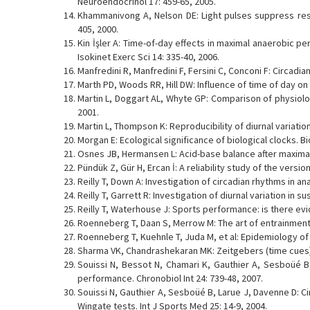
Neuroendocrinol 17: 459-65, 2005.
Khammanivong A, Nelson DE: Light pulses suppress res
405, 2000.
Kin İşler A: Time-of-day effects in maximal anaerobic p
Isokinet Exerc Sci 14: 335-40, 2006.
Manfredini R, Manfredini F, Fersini C, Conconi F: Circadia
Marth PD, Woods RR, Hill DW: Influence of time of day on 
Martin L, Doggart AL, Whyte GP: Comparison of physiolo
2001.
Martin L, Thompson K: Reproducibility of diurnal variatio
Morgan E: Ecological significance of biological clocks. Bi
Osnes JB, Hermansen L: Acid-base balance after maximal e
Pündük Z, Gür H, Ercan İ: A reliability study of the vers
Reilly T, Down A: Investigation of circadian rhythms in a
Reilly T, Garrett R: Investigation of diurnal variation i
Reilly T, Waterhouse J: Sports performance: is there evid
Roenneberg T, Daan S, Merrow M: The art of entrainment 
Roenneberg T, Kuehnle T, Juda M, et al: Epidemiology of
Sharma VK, Chandrashekaran MK: Zeitgebers (time cues) fo
Souissi N, Bessot N, Chamari K, Gauthier A, Sesboüé B,
performance. Chronobiol Int 24: 739-48, 2007.
Souissi N, Gauthier A, Sesboüé B, Larue J, Davenne D: Ci
Wingate tests. Int J Sports Med 25: 14-9, 2004.