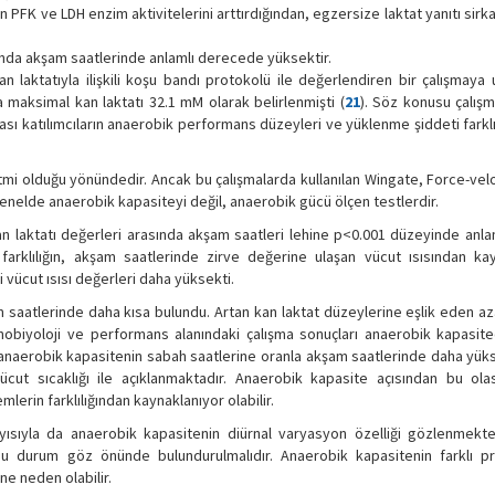
n PFK ve LDH enzim aktivitelerini arttırdığından, egzersize laktat yanıtı sirk
ığında akşam saatlerinde anlamlı derecede yüksektir.
aktatıyla ilişkili koşu bandı protokolü ile değerlendiren bir çalışmaya ul
maksimal kan laktatı 32.1 mM olarak belirlenmişti (
21
). Söz konusu çalışm
ı katılımcıların anaerobik performans düzeyleri ve yüklenme şiddeti farklı
itmi olduğu yönündedir. Ancak bu çalışmalarda kullanılan Wingate, Force-velo
 genelde anaerobik kapasiteyi değil, anaerobik gücü ölçen testlerdir.
laktatı değerleri arasında akşam saatleri lehine p<0.001 düzeyinde anlaml
farklılığın, akşam saatlerinde zirve değerine ulaşan vücut ısısından kay
 vücut ısısı değerleri daha yüksekti.
 saatlerinde daha kısa bulundu. Artan kan laktat düzeylerine eşlik eden a
nobiyoloji ve performans alanındaki çalışma sonuçları anaerobik kapasite
anaerobik kapasitenin sabah saatlerine oranla akşam saatlerinde daha yük
t sıcaklığı ile açıklanmaktadır. Anaerobik kapasite açısından bu olası 
lerin farklılığından kaynaklanıyor olabilir.
yısıyla da anaerobik kapasitenin diürnal varyasyon özelliği gözlenmekted
u durum göz önünde bulundurulmalıdır. Anaerobik kapasitenin farklı p
ne neden olabilir.