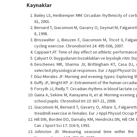
Kaynaklar
Bailey LS, Heitkemper MM: Circadian rhythmicity of cor
61, 2001.
Bernard T, Giacomoni M, Gavarry O, Seymat M, Falgairette
8, 1998.
Brisswalter J, Bieuzen F, Giacomoni M, Tricot V, Falga
cycling exercise. Chronobiol Int 24: 495-506, 2007.
Cappaert AT: Time of day effect on athletic performance
Çalıyurt O: Duygudurum bozuklukları ve biyolojik ritm. Du
Deschenes MR, Sharma JV, Brittingham KT, Casa DJ, 
selected physiological responses. Eur J Appl Physiol Occ
Díaz-Morales JF: Morning and evening-types: Exploring the
Duffy JF, Wright KP Jr: Entrainment of the human circadia
Forsyth JJ, Reilly T: Circadian rhythms in blood lactate 
Gaina A, Sekine M, Kanayama H, et al: Morning-evening 
school pupils. Chronobiol Int 23: 607-21, 2006.
Giacomoni M, Bernard T, Gavarry O, Altare S, Falgairett
treadmill exercise in females. Eur J Appl Physiol Occup P
Hill DW, Borden DO, Darnaby KM, Hendricks DN, Hill CM: 
Can J Sport Sci 17: 316-9, 1992.
Johnston JD: Measuring seasonal time within the c