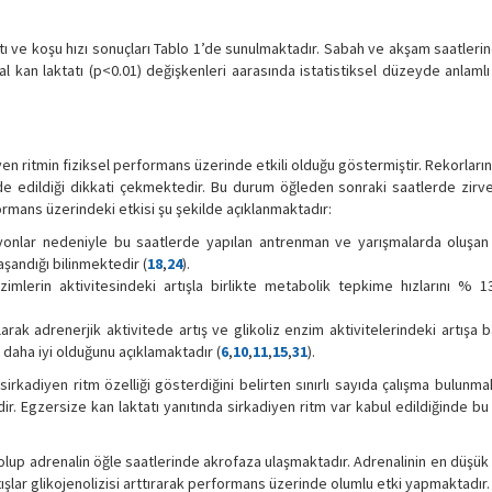
ktatı ve koşu hızı sonuçları Tablo 1’de sunulmaktadır. Sabah ve akşam saatleri
al kan laktatı (p<0.01) değişkenleri aarasında istatistiksel düzeyde anlamlı f
en ritmin fiziksel performans üzerinde etkili olduğu göstermiştir. Rekorları
elde edildiği dikkati çekmektedir. Bu durum öğleden sonraki saatlerde zir
formans üzerindeki etkisi şu şekilde açıklanmaktadır:
siyonlar nedeniyle bu saatlerde yapılan antrenman ve yarışmalarda oluşa
aşandığı bilinmektedir (
18
,
24
).
nzimlerin aktivitesindeki artışla birlikte metabolik tepkime hızlarını % 13
rak adrenerjik aktivitede artış ve glikoliz enzim aktivitelerindeki artışa b
daha iyi olduğunu açıklamaktadır (
6
,
10
,
11
,
15
,
31
).
irkadiyen ritm özelliği gösterdiğini belirten sınırlı sayıda çalışma bulunmak
idir. Egzersize kan laktatı yanıtında sirkadiyen ritm var kabul edildiğinde bu
 olup adrenalin öğle saatlerinde akrofaza ulaşmaktadır. Adrenalinin en düşük
şlar glikojenolizisi arttırarak performans üzerinde olumlu etki yapmaktadır.