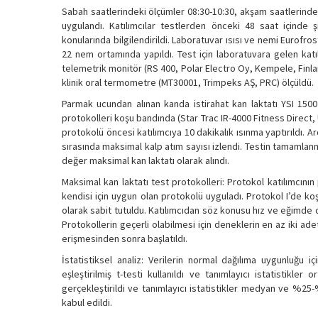
Sabah saatlerindeki ölçümler 08:30-10:30, akşam saatlerindek
uygulandı. Katılımcılar testlerden önceki 48 saat içinde ş
konularında bilgilendirildi. Laboratuvar ısısı ve nemi Eurofro
22 nem ortamında yapıldı. Test için laboratuvara gelen katıl
telemetrik monitör (RS 400, Polar Electro Oy, Kempele, Finland)
klinik oral termometre (MT30001, Trimpeks AŞ, PRC) ölçüldü.
Parmak ucundan alınan kanda istirahat kan laktatı YSI 1500 
protokolleri koşu bandında (Star Trac IR-4000 Fitness Direct,
protokolü öncesi katılımcıya 10 dakikalık ısınma yaptırıldı. 
sırasında maksimal kalp atım sayısı izlendi. Testin tamamlan
değer maksimal kan laktatı olarak alındı.
Maksimal kan laktatı test protokolleri: Protokol katılımcın
kendisi için uygun olan protokolü uyguladı. Protokol I’de ko
olarak sabit tutuldu. Katılımcıdan söz konusu hız ve eğimde d
Protokollerin geçerli olabilmesi için deneklerin en az iki ad
erişmesinden sonra başlatıldı.
İstatistiksel analiz: Verilerin normal dağılıma uygunluğu 
eşleştirilmiş t-testi kullanıldı ve tanımlayıcı istatistikle
gerçekleştirildi ve tanımlayıcı istatistikler medyan ve %25-%
kabul edildi.