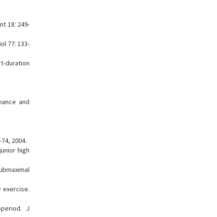
t 18: 249-
ol 77: 133-
t-duration
rmance and
-74, 2004.
unior high
 submaximal
y exercise.
period. J