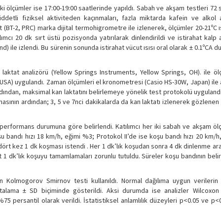
i ölçümler ise 17:00-19:00 saatlerinde yapıldı. Sabah ve akşam testleri 72 
iddetli fiziksel aktiviteden kaçınmaları, fazla miktarda kafein ve alkol 
st (BT-2, PRC) marka dijital termohigrometre ile izlenerek, ölçümler 20-21ºC 
ımcı 20 dk sırt üstü pozisyonda yatırılarak dinlendirildi ve istirahat kalp 
 ile izlendi. Bu sürenin sonunda istirahat vücut ısısı oral olarak ± 0.1ºCA duya
laktat analizörü (Yellow Springs Instruments, Yellow Springs, OH). ile öl
 USA) uygulandı. Zaman ölçümleri el kronometresi (Casio HS-30W, Japan) ile a
Ardından, maksimal kan laktatını belirlemeye yönelik test protokolü uyguland
masının ardından; 3, 5 ve 7nci dakikalarda da kan laktatı izlenerek gözlene
ın performans durumuna göre belirlendi. Katılımcı her iki sabah ve akşam ö
şu bandı hızı 18 km/h, eğimi %3; Protokol II’de ise koşu bandı hızı 20 km/
ört kez 1 dk koşması istendi . Her 1 dk’lık koşudan sonra 4 dk dinlenme aralı
et 1 dk’lık koşuyu tamamlamaları zorunlu tutuldu. Süreler koşu bandının beli
için Kolmogorov Smirnov testi kullanıldı. Normal dağılıma uygun verilerin 
r ortalama ± SD biçiminde gösterildi. Aksi durumda ise analizler Wilcoxon 
75 persantil olarak verildi. İstatistiksel anlamlılık düzeyleri p<0.05 ve p<