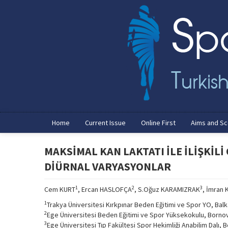
Home
Current Issue
Online First
Aims and S
MAKSİMAL KAN LAKTATI İLE İLİŞKİ
DİÜRNAL VARYASYONLAR
1
2
3
Cem KURT
, Ercan HASLOFÇA
, S.Oğuz KARAMIZRAK
, İmran
1
Trakya Üniversitesi Kırkpınar Beden Eğitimi ve Spor YO, Ba
2
Ege Üniversitesi Beden Eğitimi ve Spor Yüksekokulu, Bornov
3
Ege Üniversitesi Tıp Fakültesi Spor Hekimliği Anabilim Dalı, 