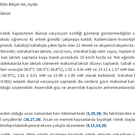
ıbbi Bilişim AD, Aydın
laktat
erobik kapasitenin diürnal varyasyon özelliği gösterip göstermediğinin 
ulu öğrencisi 41 erkek gönüllü çalışmaya katıldı. Katılımcıların kronotipl
aptandı. Sabahçıl/sabahçıla yakın tipte olan 22 denek ve akşamcıl/akşamcıla 
rinde; istirahat kan laktatı, vücut ısısı, istirahat kalp atım sayısı, toplam 
al kan laktatı saptama koşu bandı protokolü 20 km/h hızda ve %6 eğimde 
ci dakikalarda kan laktatı izlenerek maksimal laktat düzeyi saptandı. Sabah 
rleri sırasıyla 36.5°C (36.3°C-36.8°C), 1.55 ± 0.41 mM ve 15.11 ± 1.57 mM olar
-36.9°C), 1.81 ± 0.51 mM ve 15.90 ± 1.85 mM olarak belirlendi. İstirahat 
<0.001) anlamlı diürnal varyasyon saptandı. Bu verilere göre maksimal kan 
 olduğu söylenebilir. Anaerobik güç ve anaerobik kapasite antrenmanlarında
e neden olduğu uzun zamandan beri bilinmektedir (
5
,
20
,
26
). Bu faktörlerden 
 sinyallerdir (
26
,
27
,
28
). İnsan ve memeli hayvanlarda biyolojik ritmik olayla
tinohipotalamik-pineal eksen yoluyla düzenlenir (
8
,
13
,
14
,
25
).
aatlik zaman dilimi içinde gözlenen biyolojik ritmik aktivite sirkadiyen r