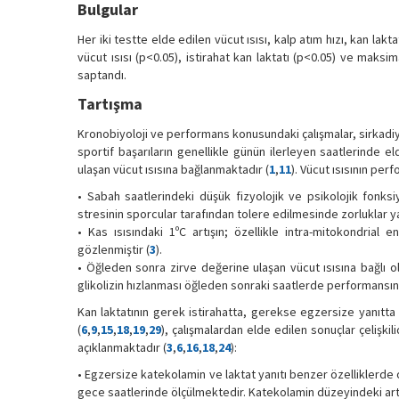
Bulgular
Her iki testte elde edilen vücut ısısı, kalp atım hızı, kan la
vücut ısısı (p<0.05), istirahat kan laktatı (p<0.05) ve maksim
saptandı.
Tartışma
Kronobiyoloji ve performans konusundaki çalışmalar, sirkadiy
sportif başarıların genellikle günün ilerleyen saatlerinde 
ulaşan vücut ısısına bağlanmaktadır (
1
,
11
). Vücut ısısının per
• Sabah saatlerindeki düşük fizyolojik ve psikolojik fonk
stresinin sporcular tarafından tolere edilmesinde zorluklar y
• Kas ısısındaki 1ºC artışın; özellikle intra-mitokondrial e
gözlenmiştir (
3
).
• Öğleden sonra zirve değerine ulaşan vücut ısısına bağlı ola
glikolizin hızlanması öğleden sonraki saatlerde performansın 
Kan laktatının gerek istirahatta, gerekse egzersize yanıtta s
(
6
,
9
,
15
,
18
,
19
,
29
), çalışmalardan elde edilen sonuçlar çelişkil
açıklanmaktadır (
3
,
6
,
16
,
18
,
24
):
• Egzersize katekolamin ve laktat yanıtı benzer özelliklerde
gece saatlerinde ölçülmektedir. Katekolamin düzeyindeki artı