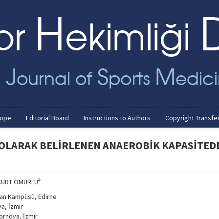
cope
Editorial Board
Instructions to Authors
Copyright Transfe
Lİ OLARAK BELİRLENEN ANAEROBİK KAPASİTED
4
 KURT ÖMÜRLÜ
lkan Kampüsü, Edirne
a, İzmir
Bornova, İzmir