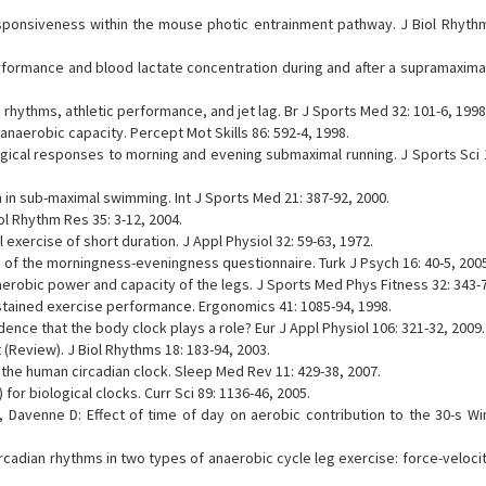
ponsiveness within the mouse photic entrainment pathway. J Biol Rhythm
erformance and blood lactate concentration during and after a supramaxima
n rhythms, athletic performance, and jet lag. Br J Sports Med 32: 101-6, 1998
anaerobic capacity. Percept Mot Skills 86: 592-4, 1998.
gical responses to morning and evening submaximal running. J Sports Sci 1
n in sub-maximal swimming. Int J Sports Med 21: 387-92, 2000.
ol Rhythm Res 35: 3-12, 2004.
xercise of short duration. J Appl Physiol 32: 59-63, 1972.
ion of the morningness-eveningness questionnaire. Turk J Psych 16: 40-5, 200
naerobic power and capacity of the legs. J Sports Med Phys Fitness 32: 343-7
n sustained exercise performance. Ergonomics 41: 1085-94, 1998.
ence that the body clock plays a role? Eur J Appl Physiol 106: 321-32, 2009.
(Review). J Biol Rhythms 18: 183-94, 2003.
 the human circadian clock. Sleep Med Rev 11: 429-38, 2007.
r biological clocks. Curr Sci 89: 1136-46, 2005.
 Davenne D: Effect of time of day on aerobic contribution to the 30-s Wi
rcadian rhythms in two types of anaerobic cycle leg exercise: force-veloci