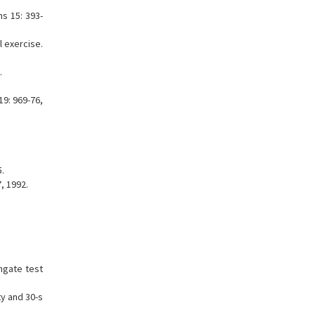
s 15: 393-
l exercise.
.
9: 969-76,
5.
, 1992.
ngate test
ty and 30-s