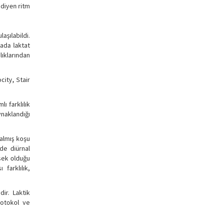
adiyen ritm
aşılabildi.
ada laktat
lıklarından
city, Stair
ı farklılık
naklandığı
zalmış koşu
de diürnal
sek olduğu
farklılık,
ir. Laktik
rotokol ve