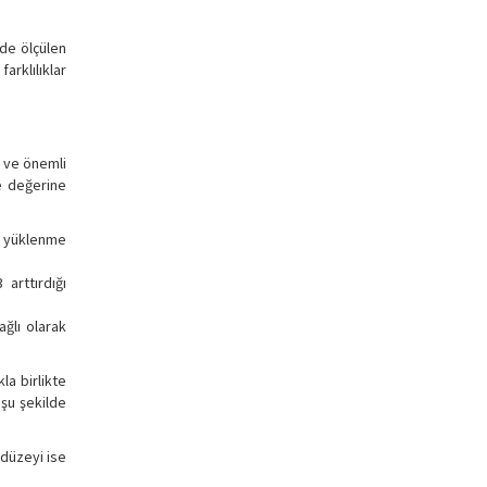
nde ölçülen
arklılıklar
n ve önemli
ve değerine
n yüklenme
 arttırdığı
ağlı olarak
la birlikte
 şu şekilde
 düzeyi ise