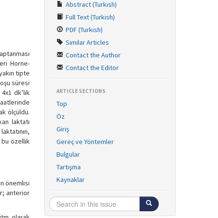
Abstract (Turkish)
Full Text (Turkish)
PDF (Turkish)
Similar Articles
saptanması
Contact the Author
eri Horne-
Contact the Editor
yakın tipte
koşu süresi
ARTICLE SECTIONS
4x1 dk’lık
saatlerinde
Top
ak ölçüldü.
Öz
kan laktatı
Giriş
laktatının,
 bu özellik
Gereç ve Yöntemler
Bulgular
Tartışma
Kaynaklar
en önemlisi
r; anterior
itm olarak