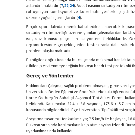
adlandırılmaktadır (
7
,
22
,
24
). Vücut ısısının sirkadiyen ritm ö
rol oynayan kondisyonel ve koordinatif yetilerle çeşitli f
üzerine yoğunlaştırmışlardır (
4
).
Birçok spor dalında önemli kabul edilen anaerobik kapasi
sirkadiyen ritm özelliği üzerine yapılan çalışmalardan farkl
ise, söz konusu çalışmalardaki yöntem farklılıklarıdır. Ö
ergometresinde gerçekleştirilen teste oranla daha yüksek b
problem oluşturmaktadır.
Bu bilgiler doğrultusunda bu çalışmada maksimal kan laktatın
etkilenip etkilenmeyeceğinin bir koşu bandı test protokolü i
Gereç ve Yöntemler
Katılımcılar: Çalışma; sağlık problemi olmayan, gece vardiya
Üniversitesi Beden Eğitimi ve Spor Yüksekokulu öğrencisi futb
Horne-Ostberg’in Sabahçıl-Akşamcıl Tipi Anket Formu kullanı
belirlendi. Katılımcılar 22.4 ± 2.8 yaşında, 175.6 ± 6.7 cm 
konusunda bilgilendirildi. Ege Üniversitesi Tıp Fakültesi Araştı
Araştırma tasarımı: Her katılımcıya; 7.5 km/h ile başlayan, 
Bu koşu sırasında katılımcıların kalp atım sayıları izlendi. B
uyarlanılmasında kullanıldı.