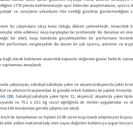
zelliğinin 1778 yılında belirlenmesiyle spor bilimciler araştırmalarını, sporcu 
izyolojik ve süreçlerin sirkadiyen ritm özelliği gösterip göstermediğinin 
tenin bu çalışmalara sıkça konu olduğu dikkati çekmektedir. Anaerobik k
ı sonuçlar elde edilmesi sıkça karşılaşılan bir problemdir. Bu durumun en ön
rneğin bir atlet; koşu bandında gerçekleştirilen bir performans testinde
ir performans sergileyebilir. Bu durum bir çok sporcu, antrenör ve araştı
a bağlı olarak belirlenen anaerobik kapasite değerinin günün farklı iki zama
le saptanması amaçlandı.
sında çalışmayan, sabahçıl/sabahçıla yakın ve akşamcıl/akşamcıla yakın kron
ol ve atletizm branşlarından 41 gönüllü erkek katılımcı ile yapıldı. Kronotip
ldı (
23
). Sabahçıl/sabahçıla yakın tipte 22, akşamcıl/ akşamcıla yakın tip
boyunda ve 75.1 ± 10.1 kg vücut ağırlığında idi. Herbiri uygulamalar ve ol
rma Etik Kurulundan gerekli çalışma izni alındı.
16.0 km/h ile tamamlanan ve toplam 10 dk süren koşu bandı adaptasyon koşusu
urada elde edilen maksimal kalp atım sayısı değerleri katılımcıya uygun test p