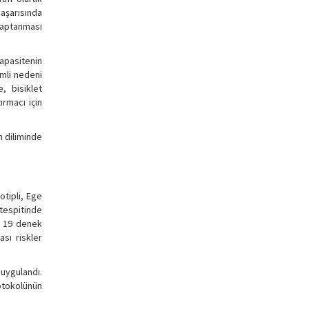
başarısında
saptanması
apasitenin
emli nedeni
, bisiklet
rmacı için
n diliminde
otipli, Ege
 tespitinde
te 19 denek
ası riskler
 uygulandı.
rotokolünün