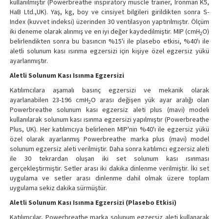
kullanılmıştır (Powerbreathe inspiratory muscle trainer, Ironman K5,
HaB Ltd.,UK). Yaş, kg, boy ve cinsiyet bilgileri girildikten sonra S-
Index (kuvvet indeksi) üzerinden 30 ventilasyon yaptırılmıştır. Ölçüm
iki deneme olarak alınmış ve en iyi değer kaydedilmiştir. MIP (cmH
O)
2
belirlendikten sonra bu basıncın %15'i ile plasebo etkisi, %40'ı ile
aletli solunum kası ısınma egzersizi için kişiye özel egzersiz yükü
ayarlanmıştır.
Aletli Solunum Kası Isınma Egzersizi
Katılımcılara aşamalı basınç egzersizi ve mekanik olarak
ayarlanabilen 23-196 cmH
O arası değişen yük ayar aralığı olan
2
Powerbreathe solunum kası egzersiz aleti plus (mavi) modeli
kullanılarak solunum kası ısınma egzersizi yapılmıştır (Powerbreathe
Plus, UK). Her katılımcıya belirlenen MIP'nin %40'ı ile egzersiz yükü
özel olarak ayarlanmış Powerbreathe marka plus (mavi) model
solunum egzersiz aleti verilmiştir. Daha sonra katılımcı egzersiz aleti
ile 30 tekrardan oluşan iki set solunum kası ısınması
gerçekleştirmiştir. Setler arası iki dakika dinlenme verilmiştir. İki set
uygulama ve setler arası dinlenme dahil olmak üzere toplam
uygulama sekiz dakika sürmüştür.
Aletli Solunum Kası Isınma Egzersizi (Plasebo Etkisi)
Katılımcılar, Powerbreathe marka solunum egzersiz aleti kullanarak