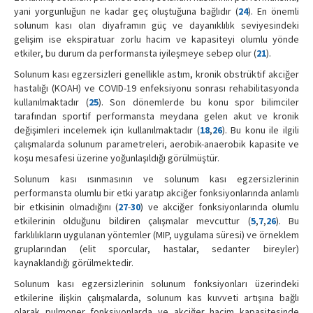
yani yorgunluğun ne kadar geç oluştuğuna bağlıdır (
24
). En önemli
solunum kası olan diyaframın güç ve dayanıklılık seviyesindeki
gelişim ise ekspiratuar zorlu hacim ve kapasiteyi olumlu yönde
etkiler, bu durum da performansta iyileşmeye sebep olur (
21
).
Solunum kası egzersizleri genellikle astım, kronik obstrüktif akciğer
hastalığı (KOAH) ve COVID-19 enfeksiyonu sonrası rehabilitasyonda
kullanılmaktadır (
25
). Son dönemlerde bu konu spor bilimciler
tarafından sportif performansta meydana gelen akut ve kronik
değişimleri incelemek için kullanılmaktadır (
18
,
26
). Bu konu ile ilgili
çalışmalarda solunum parametreleri, aerobik-anaerobik kapasite ve
koşu mesafesi üzerine yoğunlaşıldığı görülmüştür.
Solunum kası ısınmasının ve solunum kası egzersizlerinin
performansta olumlu bir etki yaratıp akciğer fonksiyonlarında anlamlı
bir etkisinin olmadığını (
27
-
30
) ve akciğer fonksiyonlarında olumlu
etkilerinin olduğunu bildiren çalışmalar mevcuttur (
5
,
7
,
26
). Bu
farklılıkların uygulanan yöntemler (MIP, uygulama süresi) ve örneklem
gruplarından (elit sporcular, hastalar, sedanter bireyler)
kaynaklandığı görülmektedir.
Solunum kası egzersizlerinin solunum fonksiyonları üzerindeki
etkilerine ilişkin çalışmalarda, solunum kas kuvveti artışına bağlı
olarak pulmoner fonksiyonlarda ve akciğer hacim kapasitesinde