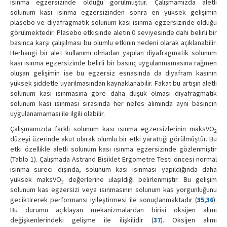
ısınma egzersizinde olduğu görülmüştür. Çalışmamızda aletli
solunum kası ısınma egzersizinden sonra en yüksek gelişimin
plasebo ve diyafragmatik solunum kası ısınma egzersizinde olduğu
görülmektedir. Plasebo etkisinde aletin 0 seviyesinde dahi belirli bir
basınca karşı çalışılması bu olumlu etkinin nedeni olarak açıklanabilir.
Herhangi bir alet kullanımı olmadan yapılan diyafragmatik solunum
kası ısınma egzersizinde belirli bir basınç uygulanmamasına rağmen
oluşan gelişimin ise bu egzersiz esnasında da diyafram kasının
yüksek şiddetle uyarılmasından kaynaklanabilir. Fakat bu artışın aletli
solunum kası ısınmasına göre daha düşük olması diyafragmatik
solunum kası ısınması sırasında her nefes alımında aynı basıncın
uygulanamaması ile ilgili olabilir.
Çalışmamızda farklı solunum kası ısınma egzersizlerinin maksVO
2
düzeyi üzerinde akut olarak olumlu bir etki yarattığı görülmüştür. Bu
etki özellikle aletli solunum kası ısınma egzersizinde gözlenmiştir
(Tablo 1). Çalışmada Astrand Bisiklet Ergometre Testi öncesi normal
ısınma süreci dışında, solunum kası ısınması yapıldığında daha
yüksek maksVO
değerlerine ulaşıldığı belirlenmiştir. Bu gelişim
2
solunum kas egzersizi veya ısınmasının solunum kas yorgunluğunu
geciktirerek performansı iyileştirmesi ile sonuçlanmaktadır (
35
,
36
).
Bu durumu açıklayan mekanizmalardan birisi oksijen alımı
değişkenlerindeki gelişme ile ilişkilidir (
37
). Oksijen alımı