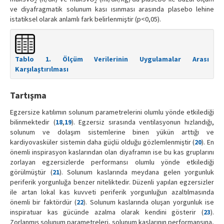
2
2
ve diyafragmatik solunum kası ısınması arasında plasebo lehine
istatiksel olarak anlamlı fark belirlenmiştir (p<0,05).
Tablo 1. Ölçüm Verilerinin Uygulamalar Arası
Karşılaştırılması
Tartışma
Egzersize katılımın solunum parametrelerini olumlu yönde etkilediği
bilinmektedir (
18
,
19
). Egzersiz sırasında ventilasyonun hızlandığı,
solunum ve dolaşım sistemlerine binen yükün arttığı ve
kardiyovasküler sistemin daha güçlü olduğu gözlemlenmiştir (
20
). En
önemli inspirasyon kaslarından olan diyaframın ise bu kas gruplarını
zorlayan egzersizlerde performansı olumlu yönde etkilediği
görülmüştür (
21
). Solunum kaslarında meydana gelen yorgunluk
periferik yorgunluğa benzer niteliktedir. Düzenli yapılan egzersizler
ile artan lokal kas kuvveti periferik yorgunluğun azaltılmasında
önemli bir faktördür (
22
). Solunum kaslarında oluşan yorgunluk ise
inspiratuar kas gücünde azalma olarak kendini gösterir (
23
).
Zorlanmış solunum parametreleri, solunum kaslarının performansına,