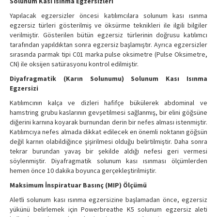
Solunum Kası Isınma Egzersizleri
Yapılacak egzersizler öncesi katılımcılara solunum kası ısınma
egzersiz türleri gösterilmiş ve öksürme teknikleri ile ilgili bilgiler
verilmiştir. Gösterilen bütün egzersiz türlerinin doğrusu katılımcı
tarafından yapıldıktan sonra egzersiz başlamıştır. Ayrıca egzersizler
sırasında parmak tipi C01 marka pulse oksimetre (Pulse Oksimetre,
CN) ile oksijen satürasyonu kontrol edilmiştir.
Diyafragmatik (Karın Solunumu) Solunum Kası Isınma
Egzersizi
Katılımcının kalça ve dizleri hafifçe bükülerek abdominal ve
hamstring grubu kaslarının gevşetilmesi sağlanmış, bir elini göğsüne
diğerini karnına koyarak burnundan derin bir nefes alması istenmiştir.
Katılımcıya nefes almada dikkat edilecek en önemli noktanın göğsün
değil karnın olabildiğince şişirilmesi olduğu belirtilmiştir. Daha sonra
tekrar burundan yavaş bir şekilde aldığı nefesi geri vermesi
söylenmiştir. Diyafragmatik solunum kası ısınması ölçümlerden
hemen önce 10 dakika boyunca gerçekleştirilmiştir.
Maksimum İnspiratuar Basınç (MIP) Ölçümü
Aletli solunum kası ısınma egzersizine başlamadan önce, egzersiz
yükünü belirlemek için Powerbreathe K5 solunum egzersiz aleti