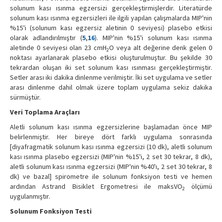
solunum kası ısınma egzersizi gerçekleştirmişlerdir. Literatürde
solunum kası ısınma egzersizleri ile ilgili yapılan çalışmalarda MIP'nin
%15'i (solunum kası egzersiz aletinin 0 seviyesi) plasebo etkisi
olarak adlandırılmıştır (
5
,
16
). MIP'nin %15'i solunum kası ısınma
aletinde 0 seviyesi olan 23 cmH
O veya alt değerine denk gelen 0
2
noktası ayarlanarak plasebo etkisi oluşturulmuştur. Bu şekilde 30
tekrardan oluşan iki set solunum kası ısınması gerçekleştirmiştir.
Setler arası iki dakika dinlenme verilmiştir. İki set uygulama ve setler
arası dinlenme dahil olmak üzere toplam uygulama sekiz dakika
sürmüştür.
Veri Toplama Araçları
Aletli solunum kası ısınma egzersizlerine başlamadan önce MIP
belirlenmiştir. Her bireye dört farklı uygulama sonrasında
[diyafragmatik solunum kası ısınma egzersizi (10 dk), aletli solunum
kası ısınma plasebo egzersizi (MIP'nin %15'i, 2 set 30 tekrar, 8 dk),
aletli solunum kası ısınma egzersizi (MIP'nin %40'ı, 2 set 30 tekrar, 8
dk) ve bazal] spirometre ile solunum fonksiyon testi ve hemen
ardından Astrand Bisiklet Ergometresi ile maksVO
ölçümü
2
uygulanmıştır.
Solunum Fonksiyon Testi