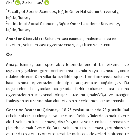
1
1
Aka
, Serkan İbiş
Contact Us
1
Faculty of Sports Sciences, Niğde Ömer Halisdemir University,
Niğde, Turkey
2
Institute of Social Sciences, Niğde Ömer Halisdemir University,
Niğde, Turkey
Anahtar Sözcükler:
Solunum kası ısınması, maksimal oksijen
tüketimi, solunum kası egzersiz cihazı, diyafram solunumu
Öz
Amaç:
Isınma, tüm spor aktivitelerinde önemli bir etkendir ve
uygulanış şekline göre performansı olumlu veya olumsuz yönde
etkilemektedir. Son yıllarda özellikle sportif performansta solunum
kası ısınma egzersizleri ile ilgili araştırmalar çoğalmıştır. Bu
düşünceler ile yapılan çalışmada farklı solunum kası ısınma
egzersizlerinin maksimal oksijen tüketimi (maksVO
) ve akciğer
2
fonksiyonları üzerine olan akut etkisinin incelenmesi amaçlanmıştır.
Gereç ve Yöntem:
Çalışmaya 18-25 yaşları arasında 23 gönüllü faal
erkek hakem katılmıştır. Katılımcılara farklı günlerde olmak üzere
aletli solunum kası ısınması, diyafragmatik solunum kası ısınması ve
plasebo olmak üzere üç farklı solunum kası ısınması yaptırılmış ve
Astrand Bisiklet Ergometre Testi ile maksVO
değerleri, spirometre