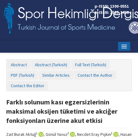
p-ISSN: 1300-0551
e-ISSN: 2587-1498
Home
Abstract
Abstract (Turkish)
Full Text (Turkish)
Current Issue
PDF (Turkish)
Similar Articles
Contact the Author
Online First
Contact the Editor
Aims and Scope
Farklı solunum kası egzersizlerinin
Editorial Board
maksimal oksijen tüketimi ve akciğer
Instructions to Authors
fonksiyonları üzerine akut etkisi
Copyright Transfer Form
1
2
2
Zait Burak Aktuğ
, Gönül Yavuz
, Necdet Eray Pişkin
, Hasan