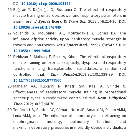
DOI:
10.1016/j.ctcp.2020.101166
Bağıran Y, Dağlıoğlu Ö, Bostancı Ö. The effect of respiratory
muscle training on aerobic power and respiratory parameters in
swimmers.
J Sports
Exerc &
Train
Sci.
2019;5(4):214-20. DOI:
10.18826/useeabd.647449
Volianitis S, McConnell AK, Koutedakis Y, Jones DA. The
influence ofprior activity upon inspiratory muscle strength in
rowers and non-rowers.
Int J Sports Med.
1999;20(8):542-7. DOI:
10.1055/s-1999-9464
Pehlivan E, Mutluay F, Balcı A, Kılıç L. The effects of inspiratory
muscle training on exercise capacity, dyspnea and respiratory
functions in lung transplantation candidates: a randomized
controlled trial.
Clin Rehabil.
2018;32(10):1328-39. DOI:
10.1177/0269215518777560
Mahajan AA, Kulkarni N, Khatri SM, Kazi A, Shinde N.
Effectiveness of respiratory muscle training in recreational
soccer players: a randomized controlled trial.
Rom J Physical
Ther.
2012;18(30);64-70.
Tenório LHS, Santos AC, Câmara Neto JB, Amaral FJ, Passo VMM,
Lima AMJ, et al. The influence of inspiratory muscletraining on
diaphragmatic mobility, pulmonary function and
maximumrespiratory pressures in morbidly obese individuals: a