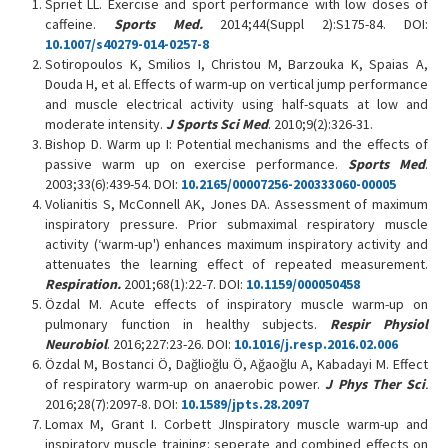
Spriet LL. Exercise and sport performance with low doses of
caffeine.
Sports Med
.
2014;44(Suppl 2):S175-84. DOI:
10.1007/s40279-014-0257-8
Sotiropoulos K, Smilios I, Christou M, Barzouka K, Spaias A,
Douda H, et al. Effects of warm-up on vertical jump performance
and muscle electrical activity using half-squats at low and
moderate intensity.
J Sports Sci Med
. 2010;9(2):326-31.
Bishop D. Warm up I: Potential mechanisms and the effects of
passive warm up on exercise performance.
Sports Med
.
2003;33(6):439-54. DOI:
10.2165/00007256-200333060-00005
Volianitis S, McConnell AK, Jones DA. Assessment of maximum
inspiratory pressure. Prior submaximal respiratory muscle
activity (‘warm-up') enhances maximum inspiratory activity and
attenuates the learning effect of repeated measurement.
Respiration.
2001;68(1):22-7. DOI:
10.1159/000050458
Özdal M. Acute effects of inspiratory muscle warm-up on
pulmonary function in healthy subjects.
Respir Physiol
Neurobiol
. 2016;227:23-26. DOI:
10.1016/j.resp.2016.02.006
Özdal M, Bostanci Ö, Dağlioğlu Ö, Ağaoğlu A, Kabadayi M. Effect
of respiratory warm-up on anaerobic power.
J Phys Ther Sci
.
2016;28(7):2097-8. DOI:
10.1589/jpts.28.2097
Lomax M, Grant I. Corbett JInspiratory muscle warm-up and
inspiratory muscle training: seperate and combined effects on