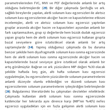
parametrelerinden FVC, MVV ve PEF değerlerinde anlamlı bir artış
olduğunu belirtmişlerdir (
29
). Bir diğer çalışmada Şerifoğlu ve ark.
sağlıklı bireylerde yapılan, aletli solunum kası egzersizleri ile aletsiz
solunum kası egzersizlerinin akciğer hacim ve kapasitelerine etkisini
incelemişler, aletli ve aletsiz solunum kası egzersizi yaptırılan
gruplar arasında akciğer hacim ve kapasiteleri açısından anlamlı bir
fark saptanmazken, grup içi değerlerde hem büzük dudak egzersizi
yapan grupta hem de aletli solunum kası egzersizi kullanan grupta
bazal seviyelere göre istatistiksel olarak anlamlı bir artış
saptamışlardır (
34
). Yapmış olduğumuz çalışmada da bu duruma
benzer şekilde hem diyafragmatik solunum kası ısınma egzersizinde
hem de aletli solunum kası ısınma egzersizinde akciğer hacim ve
kapasitelerinde bazal seviyeye göre istatiksel olarak anlamlı bir
artış görülmüştür. Bağıran ve ark. yüzücülere MIP değeri %30 olacak
şekilde haftada beş gün, altı hafta solunum kası egzersizi
uygulatmışlar, bu egzersizlerin yüzücülerde solunum parametrelerini
anlamlı düzeyde olumlu etkilediğini ve düzenli solunum kası
egzersizlerinin solunum parametrelerini iyileştirdiğini belirtmişlerdir
(
26
). Bulgularımız literatürdeki bu çalışmaları destekler niteliktedir.
Çalışmada kullanılan aletli solunum kası ısınma egzersizinde
katılımcılar her tekrarda aynı dirence karşı (MIP'nin %40'ı) nefes
egzersizi uyguladıkları için en fazla gelişimin aletli solunum kası