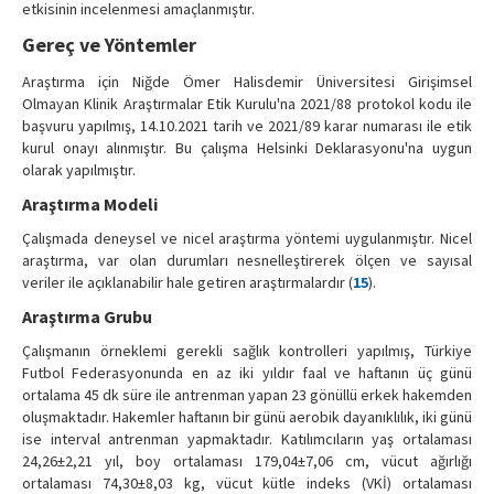
etkisinin incelenmesi amaçlanmıştır.
Gereç ve Yöntemler
Araştırma için Niğde Ömer Halisdemir Üniversitesi Girişimsel
Olmayan Klinik Araştırmalar Etik Kurulu'na 2021/88 protokol kodu ile
başvuru yapılmış, 14.10.2021 tarih ve 2021/89 karar numarası ile etik
kurul onayı alınmıştır. Bu çalışma Helsinki Deklarasyonu'na uygun
olarak yapılmıştır.
Araştırma Modeli
Çalışmada deneysel ve nicel araştırma yöntemi uygulanmıştır. Nicel
araştırma, var olan durumları nesnelleştirerek ölçen ve sayısal
veriler ile açıklanabilir hale getiren araştırmalardır (
15
).
Araştırma Grubu
Çalışmanın örneklemi gerekli sağlık kontrolleri yapılmış, Türkiye
Futbol Federasyonunda en az iki yıldır faal ve haftanın üç günü
ortalama 45 dk süre ile antrenman yapan 23 gönüllü erkek hakemden
oluşmaktadır. Hakemler haftanın bir günü aerobik dayanıklılık, iki günü
ise interval antrenman yapmaktadır. Katılımcıların yaş ortalaması
24,26±2,21 yıl, boy ortalaması 179,04±7,06 cm, vücut ağırlığı
ortalaması 74,30±8,03 kg, vücut kütle indeks (VKİ) ortalaması