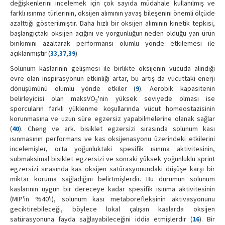
değişkenlerini incelemek için çok sayıda müdahale kullanılmış ve
farklı ısınma türlerinin, oksijen alımının yavaş bileşenini önemli ölçüde
azalttığı gösterilmiştir. Daha hızlı bir oksijen alımının kinetik tepkisi,
başlangıçtaki oksijen açığını ve yorgunluğun neden olduğu yan ürün
birikimini azaltarak performansı olumlu yönde etkilemesi ile
açıklanmıştır (
33
,
37
,
39
)
Solunum kaslarının gelişmesi ile birlikte oksijenin vücuda alındığı
evre olan inspirasyonun etkinliği artar, bu artış da vücuttaki enerji
dönüşümünü olumlu yönde etkiler (
9
). Aerobik kapasitenin
belirleyicisi olan maksVO
'nin yüksek seviyede olması ise
2
sporcuların farklı yüklenme koşullarında vücut homeostazisinin
korunmasına ve uzun süre egzersiz yapabilmelerine olanak sağlar
(
40
). Cheng ve ark. bisiklet egzersizi sırasında solunum kası
ısınmasının performans ve kas oksijenasyonu üzerindeki etkilerini
incelemişler, orta yoğunluktaki spesifik ısınma aktivitesinin,
submaksimal bisiklet egzersizi ve sonraki yüksek yoğunluklu sprint
egzersizi sırasında kas oksijen satürasyonundaki düşüşe karşı bir
miktar koruma sağladığını belirtmişlerdir. Bu durumun solunum
kaslarının uygun bir dereceye kadar spesifik ısınma aktivitesinin
(MIP'in %40'ı), solunum kası metaborefleksinin aktivasyonunu
geciktirebileceği, böylece lokal çalışan kaslarda oksijen
satürasyonuna fayda sağlayabileceğini iddia etmişlerdir (
16
). Bir