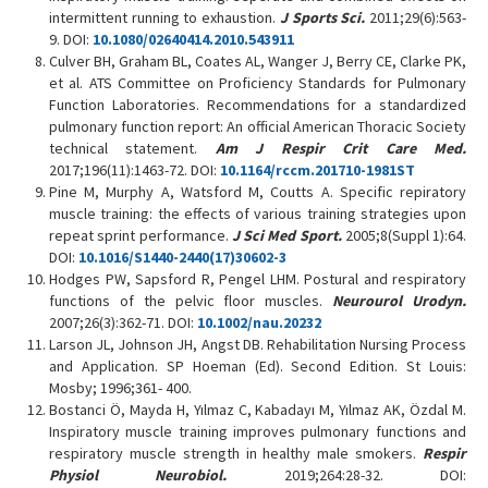
intermittent running to exhaustion.
J Sports Sci.
2011;29(6):563-
9. DOI:
10.1080/02640414.2010.543911
Culver BH, Graham BL, Coates AL, Wanger J, Berry CE, Clarke PK,
et al. ATS Committee on Proficiency Standards for Pulmonary
Function Laboratories. Recommendations for a standardized
pulmonary function report: An official American Thoracic Society
technical statement.
Am J Respir Crit Care Med.
2017;196(11):1463-72. DOI:
10.1164/rccm.201710-1981ST
Pine M, Murphy A, Watsford M, Coutts A. Specific repiratory
muscle training: the effects of various training strategies upon
repeat sprint performance.
J Sci Med Sport.
2005;8(Suppl 1):64.
DOI:
10.1016/S1440-2440(17)30602-3
Hodges PW, Sapsford R, Pengel LHM. Postural and respiratory
functions of the pelvic floor muscles.
Neurourol Urodyn.
2007;26(3):362-71. DOI:
10.1002/nau.20232
Larson JL, Johnson JH, Angst DB. Rehabilitation Nursing Process
and Application. SP Hoeman (Ed). Second Edition. St Louis:
Mosby; 1996;361- 400.
Bostanci Ö, Mayda H, Yılmaz C, Kabadayı M, Yılmaz AK, Özdal M.
Inspiratory muscle training improves pulmonary functions and
respiratory muscle strength in healthy male smokers.
Respir
Physiol Neurobiol.
2019;264:28-32. DOI: