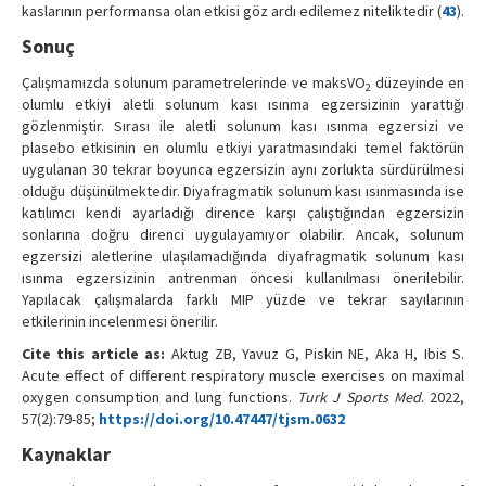
kaslarının performansa olan etkisi göz ardı edilemez niteliktedir (
43
).
Sonuç
Çalışmamızda solunum parametrelerinde ve maksVO
düzeyinde en
2
olumlu etkiyi aletli solunum kası ısınma egzersizinin yarattığı
gözlenmiştir. Sırası ile aletli solunum kası ısınma egzersizi ve
plasebo etkisinin en olumlu etkiyi yaratmasındaki temel faktörün
uygulanan 30 tekrar boyunca egzersizin aynı zorlukta sürdürülmesi
olduğu düşünülmektedir. Diyafragmatik solunum kası ısınmasında ise
katılımcı kendi ayarladığı dirence karşı çalıştığından egzersizin
sonlarına doğru direnci uygulayamıyor olabilir. Ancak, solunum
egzersizi aletlerine ulaşılamadığında diyafragmatik solunum kası
ısınma egzersizinin antrenman öncesi kullanılması önerilebilir.
Yapılacak çalışmalarda farklı MIP yüzde ve tekrar sayılarının
etkilerinin incelenmesi önerilir.
Cite this article as:
Aktug ZB, Yavuz G, Piskin NE, Aka H, Ibis S.
Acute effect of different respiratory muscle exercises on maximal
oxygen consumption and lung functions.
Turk J Sports Med
. 2022,
57(2):79-85;
https://doi.org/10.47447/tjsm.0632
Kaynaklar