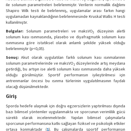
2
ile solunum parametreleri belirlenmiştir. Verilerin normallik dağılımı
Shapiro Wilk testi ile belirlenmiş, uygulamalar arası farkın hangi
uygulamadan kaynaklandığının belirlenmesinde Kruskal Wallis H testi
kullanılmıştır.
Bulgular:
Solunum parametreleri ve maksVO
düzeyinin aletli
2
solunum kası ısınmasında, plasebo ve diyafragmatik solunum kası
ısınmasına göre istatiksel olarak anlamlı şekilde yüksek olduğu
belirlenmiştir (p<0,05).
Sonuç:
Akut olarak uygulatılan farklı solunum kası ısınmalarının
solunum parametrelerinde ve maksVO
düzeylerinde artış meydana
2
getirdiği, bu artışın ise aletli solunum kası ısınmasında daha yüksek
olduğu görülmüştür. Sportif performansın iyileştirilmesi için
antrenmanlar öncesi bu ısınma türlerinin uygulatılmasının faydalı
olacağı düşünülmektedir.
Giriş
Sporda hedefe ulaşmak için doğru egzersizlerin yaptırılması dışında
bazı bilimsel yöntemler uygulanmakta ve sporcunun verimlilik gücü
sürekli olarak incelenmektedir. Yapılan bilimsel çalışmalarla
sporcunun performansına katkı sağlayan fiziksel ve psikolojik etkiler
ortaya konmaktadır (
1
). Bu çalışmalarda sportif performansın