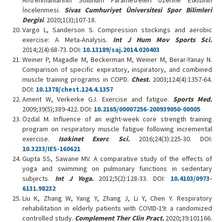
Antrenmanlarının Solunum Parametreleri Üzerine Etkisinin
İncelenmesi.
Sivas Cumhuriyet Üniversitesi Spor Bilimleri
Dergisi
. 2020;1(3);107-18.
Vargo L, Sanderson S. Compression stockings and aerobic
exercise: A Meta-Analysis.
Int J Hum Mov Sports Sci.
2014;2(4):68-73. DOI:
10.13189/saj.2014.020403
Weiner P, Magadle M, Beckerman M, Weiner M, Berar-Yanay N.
Comparison of specific expiratory, inspiratory, and combined
muscle training programs in COPD.
Chest.
2003;124(4):1357-64.
DOI:
10.1378/chest.124.4.1357
Ament W, Verkerke GJ. Exercise and fatigue.
Sports Med.
2009;39(5);389-422. DOI:
10.2165/00007256-200939050-00005
Özdal M. Influence of an eight-week core strength training
program on respiratory muscle fatigue following incremental
exercise.
Isokinet Exerc Sci.
2016;24(3):225-30. DOI:
10.3233/IES-160621
Gupta SS, Sawane MV. A comparative study of the effects of
yoga and swimming on pulmonary functions in sedentary
subjects.
Int J Yoga.
2012;5(2):128-33. DOI:
10.4103/0973-
6131.98232
Liu K, Zhang W, Yang Y, Zhang J, Li Y, Chen Y. Respiratory
rehabilitation in elderly patients with COVID-19: a randomized
controlled study.
Complement Ther Clin Pract.
2020;39:101166.