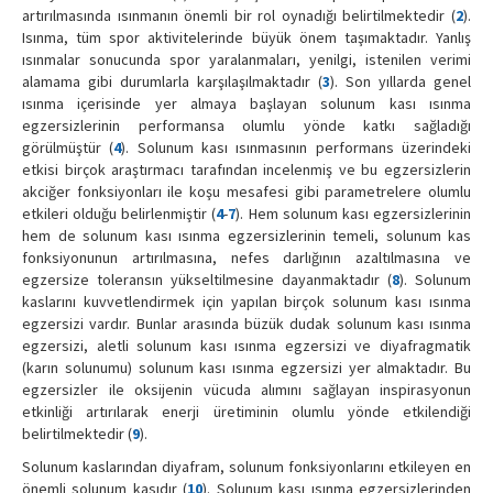
artırılmasında ısınmanın önemli bir rol oynadığı belirtilmektedir (
2
).
Isınma, tüm spor aktivitelerinde büyük önem taşımaktadır. Yanlış
ısınmalar sonucunda spor yaralanmaları, yenilgi, istenilen verimi
alamama gibi durumlarla karşılaşılmaktadır (
3
). Son yıllarda genel
ısınma içerisinde yer almaya başlayan solunum kası ısınma
egzersizlerinin performansa olumlu yönde katkı sağladığı
görülmüştür (
4
). Solunum kası ısınmasının performans üzerindeki
etkisi birçok araştırmacı tarafından incelenmiş ve bu egzersizlerin
akciğer fonksiyonları ile koşu mesafesi gibi parametrelere olumlu
etkileri olduğu belirlenmiştir (
4
-
7
). Hem solunum kası egzersizlerinin
hem de solunum kası ısınma egzersizlerinin temeli, solunum kas
fonksiyonunun artırılmasına, nefes darlığının azaltılmasına ve
egzersize toleransın yükseltilmesine dayanmaktadır (
8
). Solunum
kaslarını kuvvetlendirmek için yapılan birçok solunum kası ısınma
egzersizi vardır. Bunlar arasında büzük dudak solunum kası ısınma
egzersizi, aletli solunum kası ısınma egzersizi ve diyafragmatik
(karın solunumu) solunum kası ısınma egzersizi yer almaktadır. Bu
egzersizler ile oksijenin vücuda alımını sağlayan inspirasyonun
etkinliği artırılarak enerji üretiminin olumlu yönde etkilendiği
belirtilmektedir (
9
).
Solunum kaslarından diyafram, solunum fonksiyonlarını etkileyen en
önemli solunum kasıdır (
10
). Solunum kası ısınma egzersizlerinden