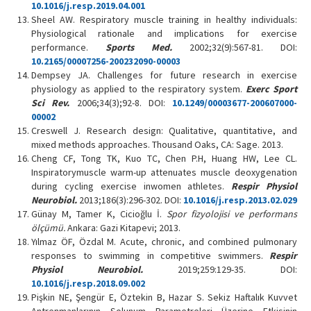
10.1016/j.resp.2019.04.001
Sheel AW. Respiratory muscle training in healthy individuals:
Physiological rationale and implications for exercise
performance.
Sports Med.
2002;32(9):567-81. DOI:
10.2165/00007256-200232090-00003
Dempsey JA. Challenges for future research in exercise
physiology as applied to the respiratory system.
Exerc Sport
Sci Rev.
2006;34(3);92-8. DOI:
10.1249/00003677-200607000-
00002
Creswell J. Research design: Qualitative, quantitative, and
mixed methods approaches. Thousand Oaks, CA: Sage. 2013.
Cheng CF, Tong TK, Kuo TC, Chen P.H, Huang HW, Lee CL.
Inspiratorymuscle warm-up attenuates muscle deoxygenation
during cycling exercise inwomen athletes.
Respir Physiol
Neurobiol.
2013;186(3):296-302. DOI:
10.1016/j.resp.2013.02.029
Günay M, Tamer K, Cicioğlu İ.
Spor fizyolojisi ve performans
ölçümü.
Ankara: Gazi Kitapevi; 2013.
Yılmaz ÖF, Özdal M. Acute, chronic, and combined pulmonary
responses to swimming in competitive swimmers.
Respir
Physiol Neurobiol.
2019;259:129-35. DOI:
10.1016/j.resp.2018.09.002
Pişkin NE, Şengür E, Öztekin B, Hazar S. Sekiz Haftalık Kuvvet