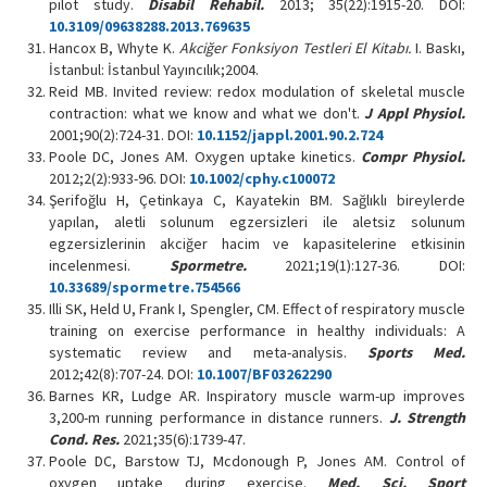
pilot study.
Disabil Rehabil.
2013; 35(22):1915-20. DOI:
10.3109/09638288.2013.769635
Hancox B, Whyte K.
Akciğer Fonksiyon Testleri El Kitabı.
I. Baskı,
İstanbul: İstanbul Yayıncılık;2004.
Reid MB. Invited review: redox modulation of skeletal muscle
contraction: what we know and what we don't.
J Appl Physiol.
2001;90(2):724-31. DOI:
10.1152/jappl.2001.90.2.724
Poole DC, Jones AM. Oxygen uptake kinetics.
Compr Physiol.
2012;2(2):933-96. DOI:
10.1002/cphy.c100072
Şerifoğlu H, Çetinkaya C, Kayatekin BM. Sağlıklı bireylerde
yapılan, aletli solunum egzersizleri ile aletsiz solunum
egzersizlerinin akciğer hacim ve kapasitelerine etkisinin
incelenmesi.
Spormetre.
2021;19(1):127-36. DOI:
10.33689/spormetre.754566
Illi SK, Held U, Frank I, Spengler, CM. Effect of respiratory muscle
training on exercise performance in healthy individuals: A
systematic review and meta-analysis.
Sports Med.
2012;42(8):707-24. DOI:
10.1007/BF03262290
Barnes KR, Ludge AR. Inspiratory muscle warm-up improves
3,200-m running performance in distance runners.
J. Strength
Cond. Res.
2021;35(6):1739-47.
Poole DC, Barstow TJ, Mcdonough P, Jones AM. Control of
oxygen uptake during exercise.
Med. Sci. Sport