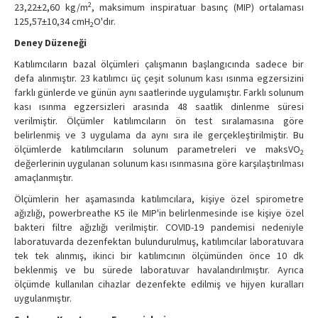
2
23,22±2,60 kg/m
, maksimum inspiratuar basınç (MIP) ortalaması
125,57±10,34 cmH
O'dır.
2
Deney Düzeneği
Katılımcıların bazal ölçümleri çalışmanın başlangıcında sadece bir
defa alınmıştır. 23 katılımcı üç çeşit solunum kası ısınma egzersizini
farklı günlerde ve günün aynı saatlerinde uygulamıştır. Farklı solunum
kası ısınma egzersizleri arasında 48 saatlik dinlenme süresi
verilmiştir. Ölçümler katılımcıların ön test sıralamasına göre
belirlenmiş ve 3 uygulama da aynı sıra ile gerçekleştirilmiştir. Bu
ölçümlerde katılımcıların solunum parametreleri ve maksVO
2
değerlerinin uygulanan solunum kası ısınmasına göre karşılaştırılması
amaçlanmıştır.
Ölçümlerin her aşamasında katılımcılara, kişiye özel spirometre
ağızlığı, powerbreathe K5 ile MIP'in belirlenmesinde ise kişiye özel
bakteri filtre ağızlığı verilmiştir. COVID-19 pandemisi nedeniyle
laboratuvarda dezenfektan bulundurulmuş, katılımcılar laboratuvara
tek tek alınmış, ikinci bir katılımcının ölçümünden önce 10 dk
beklenmiş ve bu sürede laboratuvar havalandırılmıştır. Ayrıca
ölçümde kullanılan cihazlar dezenfekte edilmiş ve hijyen kuralları
uygulanmıştır.