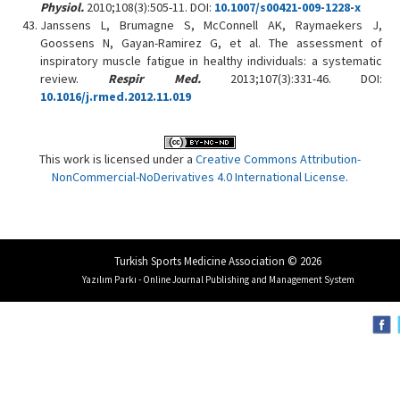
Physiol.
2010;108(3):505-11. DOI:
10.1007/s00421-009-1228-x
Janssens L, Brumagne S, McConnell AK, Raymaekers J,
Goossens N, Gayan-Ramirez G, et al. The assessment of
inspiratory muscle fatigue in healthy individuals: a systematic
review.
Respir Med.
2013;107(3):331-46. DOI:
10.1016/j.rmed.2012.11.019
This work is licensed under a
Creative Commons Attribution-
NonCommercial-NoDerivatives 4.0 International License
.
Turkish Sports Medicine Association © 2026
Yazılım Parkı - Online Journal Publishing and Management System