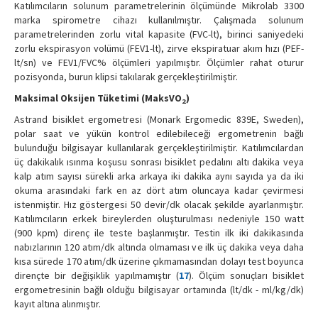
Katılımcıların solunum parametrelerinin ölçümünde Mikrolab 3300
marka spirometre cihazı kullanılmıştır. Çalışmada solunum
parametrelerinden zorlu vital kapasite (FVC-lt), birinci saniyedeki
zorlu ekspirasyon volümü (FEV1-lt), zirve ekspiratuar akım hızı (PEF-
lt/sn) ve FEV1/FVC% ölçümleri yapılmıştır. Ölçümler rahat oturur
pozisyonda, burun klipsi takılarak gerçekleştirilmiştir.
Maksimal Oksijen Tüketimi (MaksVO
)
2
Astrand bisiklet ergometresi (Monark Ergomedic 839E, Sweden),
polar saat ve yükün kontrol edilebileceği ergometrenin bağlı
bulunduğu bilgisayar kullanılarak gerçekleştirilmiştir. Katılımcılardan
üç dakikalık ısınma koşusu sonrası bisiklet pedalını altı dakika veya
kalp atım sayısı sürekli arka arkaya iki dakika aynı sayıda ya da iki
okuma arasındaki fark en az dört atım oluncaya kadar çevirmesi
istenmiştir. Hız göstergesi 50 devir/dk olacak şekilde ayarlanmıştır.
Katılımcıların erkek bireylerden oluşturulması nedeniyle 150 watt
(900 kpm) direnç ile teste başlanmıştır. Testin ilk iki dakikasında
nabızlarının 120 atım/dk altında olmaması ve ilk üç dakika veya daha
kısa sürede 170 atım/dk üzerine çıkmamasından dolayı test boyunca
dirençte bir değişiklik yapılmamıştır (
17
). Ölçüm sonuçları bisiklet
ergometresinin bağlı olduğu bilgisayar ortamında (lt/dk - ml/kg/dk)
kayıt altına alınmıştır.