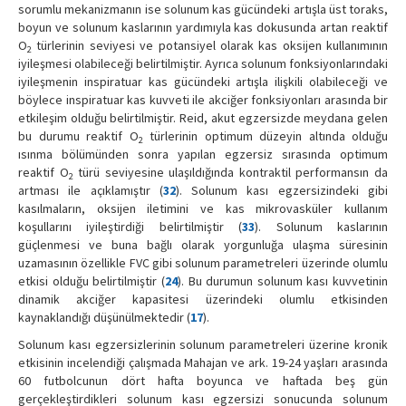
sorumlu mekanizmanın ise solunum kas gücündeki artışla üst toraks,
boyun ve solunum kaslarının yardımıyla kas dokusunda artan reaktif
O
türlerinin seviyesi ve potansiyel olarak kas oksijen kullanımının
2
iyileşmesi olabileceği belirtilmiştir. Ayrıca solunum fonksiyonlarındaki
iyileşmenin inspiratuar kas gücündeki artışla ilişkili olabileceği ve
böylece inspiratuar kas kuvveti ile akciğer fonksiyonları arasında bir
etkileşim olduğu belirtilmiştir. Reid, akut egzersizde meydana gelen
bu durumu reaktif O
türlerinin optimum düzeyin altında olduğu
2
ısınma bölümünden sonra yapılan egzersiz sırasında optimum
reaktif O
türü seviyesine ulaşıldığında kontraktil performansın da
2
artması ile açıklamıştır (
32
). Solunum kası egzersizindeki gibi
kasılmaların, oksijen iletimini ve kas mikrovasküler kullanım
koşullarını iyileştirdiği belirtilmiştir (
33
). Solunum kaslarının
güçlenmesi ve buna bağlı olarak yorgunluğa ulaşma süresinin
uzamasının özellikle FVC gibi solunum parametreleri üzerinde olumlu
etkisi olduğu belirtilmiştir (
24
). Bu durumun solunum kası kuvvetinin
dinamik akciğer kapasitesi üzerindeki olumlu etkisinden
kaynaklandığı düşünülmektedir (
17
).
Solunum kası egzersizlerinin solunum parametreleri üzerine kronik
etkisinin incelendiği çalışmada Mahajan ve ark. 19-24 yaşları arasında
60 futbolcunun dört hafta boyunca ve haftada beş gün
gerçekleştirdikleri solunum kası egzersizi sonucunda solunum