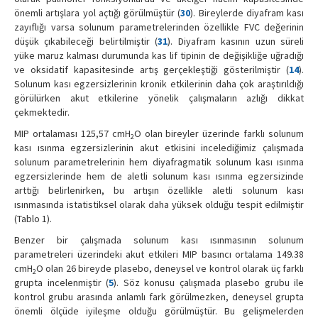
önemli artışlara yol açtığı görülmüştür (
30
). Bireylerde diyafram kası
zayıflığı varsa solunum parametrelerinden özellikle FVC değerinin
düşük çıkabileceği belirtilmiştir (
31
). Diyafram kasının uzun süreli
yüke maruz kalması durumunda kas lif tipinin de değişikliğe uğradığı
ve oksidatif kapasitesinde artış gerçekleştiği gösterilmiştir (
14
).
Solunum kası egzersizlerinin kronik etkilerinin daha çok araştırıldığı
görülürken akut etkilerine yönelik çalışmaların azlığı dikkat
çekmektedir.
MIP ortalaması 125,57 cmH
O olan bireyler üzerinde farklı solunum
2
kası ısınma egzersizlerinin akut etkisini incelediğimiz çalışmada
solunum parametrelerinin hem diyafragmatik solunum kası ısınma
egzersizlerinde hem de aletli solunum kası ısınma egzersizinde
arttığı belirlenirken, bu artışın özellikle aletli solunum kası
ısınmasında istatistiksel olarak daha yüksek olduğu tespit edilmiştir
(Tablo 1).
Benzer bir çalışmada solunum kası ısınmasının solunum
parametreleri üzerindeki akut etkileri MIP basıncı ortalama 149.38
cmH
O olan 26 bireyde plasebo, deneysel ve kontrol olarak üç farklı
2
grupta incelenmiştir (
5
). Söz konusu çalışmada plasebo grubu ile
kontrol grubu arasında anlamlı fark görülmezken, deneysel grupta
önemli ölçüde iyileşme olduğu görülmüştür. Bu gelişmelerden