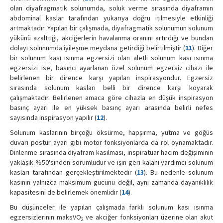
olan diyafragmatik solunumda, soluk verme sırasında diyaframın
abdominal kaslar tarafından yukarıya doğru itilmesiyle etkinliği
artmaktadır. Yapılan bir çalışmada, diyafragmatik solunumun solunum
yükünü azalttığı, akciğerlerin havalanma oranını artırdığı ve bundan
dolayı solunumda iyileşme meydana getirdiği belirtilmiştir (
11
). Diğer
bir solunum kası ısınma egzersizi olan aletli solunum kası ısınma
egzersizi ise, basıncı ayarlanan özel solunum egzersiz cihazı ile
belirlenen bir dirence karşı yapılan inspirasyondur. Egzersiz
sırasında solunum kasları belli bir dirence karşı koyarak
çalışmaktadır. Belirlenen amaca göre cihazla en düşük inspirasyon
basınç ayarı ile en yüksek basınç ayarı arasında belirli nefes
sayısında inspirasyon yapılır (
12
).
Solunum kaslarının birçoğu öksürme, hapşırma, yutma ve göğüs
duvarı postür ayarı gibi motor fonksiyonlarda da rol oynamaktadır.
Dinlenme sırasında diyafram kasılması, inspiratuar hacim değişiminin
yaklaşık %50'sinden sorumludur ve işin geri kalanı yardımcı solunum
kasları tarafından gerçekleştirilmektedir (
13
). Bu nedenle solunum
kasının yalnızca maksimum gücünü değil, aynı zamanda dayanıklılık
kapasitesini de belirlemek önemlidir (
14
).
Bu düşünceler ile yapılan çalışmada farklı solunum kası ısınma
egzersizlerinin maksVO
ve akciğer fonksiyonları üzerine olan akut
2