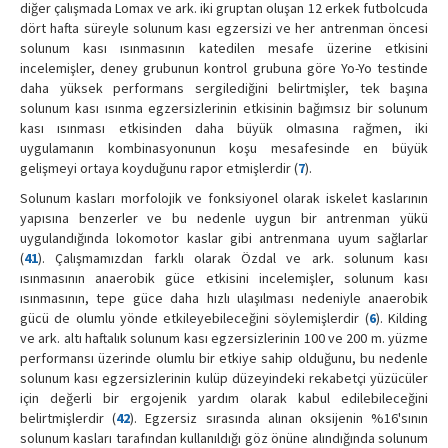
diğer çalışmada Lomax ve ark. iki gruptan oluşan 12 erkek futbolcuda
dört hafta süreyle solunum kası egzersizi ve her antrenman öncesi
solunum kası ısınmasının katedilen mesafe üzerine etkisini
incelemişler, deney grubunun kontrol grubuna göre Yo-Yo testinde
daha yüksek performans sergilediğini belirtmişler, tek başına
solunum kası ısınma egzersizlerinin etkisinin bağımsız bir solunum
kası ısınması etkisinden daha büyük olmasına rağmen, iki
uygulamanın kombinasyonunun koşu mesafesinde en büyük
gelişmeyi ortaya koyduğunu rapor etmişlerdir (
7
).
Solunum kasları morfolojik ve fonksiyonel olarak iskelet kaslarının
yapısına benzerler ve bu nedenle uygun bir antrenman yükü
uygulandığında lokomotor kaslar gibi antrenmana uyum sağlarlar
(
41
). Çalışmamızdan farklı olarak Özdal ve ark. solunum kası
ısınmasının anaerobik güce etkisini incelemişler, solunum kası
ısınmasının, tepe güce daha hızlı ulaşılması nedeniyle anaerobik
gücü de olumlu yönde etkileyebileceğini söylemişlerdir (
6
). Kilding
ve ark. altı haftalık solunum kası egzersizlerinin 100 ve 200 m. yüzme
performansı üzerinde olumlu bir etkiye sahip olduğunu, bu nedenle
solunum kası egzersizlerinin kulüp düzeyindeki rekabetçi yüzücüler
için değerli bir ergojenik yardım olarak kabul edilebileceğini
belirtmişlerdir (
42
). Egzersiz sırasında alınan oksijenin %16'sının
solunum kasları tarafından kullanıldığı göz önüne alındığında solunum