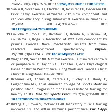
Exerc.
2008;40(3):462-74. DOI:
10.1249/MSS.0b013e31815ef29b
Sahlin K, Sørensen JB, Gladden LB, Rossiter HB, Pedersen PK.
Prior heavy exercise eliminates VO2 slow component and
reduces efficiency during submaximal exercise in humans.
J.
Physiol.
2005;564(Pt3):765-73. DOI:
10.1113/jphysiol.2005.083840
Fukuoka Y, Poole DC, Barstow TJ, Kondo N, Nishiwaki M,
Okushima D, Koga S. Reduction of VO2 slow component by
priming exercise: Novel mechanistic insights from time-
resolved near-infrared spectroscopy.
Physiol.
Rep.
2015;3(6):e12432. DOI:
10.14814/phy2.12432
Wagner PD, Secher NH. Maximal exercise: is it limited centrally
or peripherally? In: Taylor NAS, Groeller H, eds. Physiological
Bases of Human Performance During Work and Exercise. China:
Churchill Livingstone Elsevier; 2008.
Kraemer WJ, Adams K, Cafarelli E, Dudley GA, Dooly C,
Feigenbaum MS, et al. American College of Sports Medicine
position stand. Progression models in resistance training for
healthy adults.
Med Sci Sports Exerc.
2002;34(2):364-80. DOI:
10.1097/00005768-200202000-00027
Kilding AE, Brown S, McConnell AK. Inspiratory muscle training
improves 100 and 200 m swimming performance.
Eur J Appl