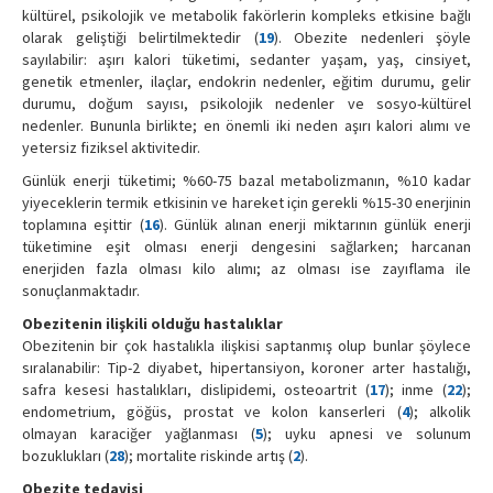
kültürel, psikolojik ve metabolik fakörlerin kompleks etkisine bağlı
olarak geliştiği belirtilmektedir (
19
). Obezite nedenleri şöyle
sayılabilir: aşırı kalori tüketimi, sedanter yaşam, yaş, cinsiyet,
genetik etmenler, ilaçlar, endokrin nedenler, eğitim durumu, gelir
durumu, doğum sayısı, psikolojik nedenler ve sosyo-kültürel
nedenler. Bununla birlikte; en önemli iki neden aşırı kalori alımı ve
yetersiz fiziksel aktivitedir.
Günlük enerji tüketimi; %60-75 bazal metabolizmanın, %10 kadar
yiyeceklerin termik etkisinin ve hareket için gerekli %15-30 enerjinin
toplamına eşittir (
16
). Günlük alınan enerji miktarının günlük enerji
tüketimine eşit olması enerji dengesini sağlarken; harcanan
enerjiden fazla olması kilo alımı; az olması ise zayıflama ile
sonuçlanmaktadır.
Obezitenin ilişkili olduğu hastalıklar
Obezitenin bir çok hastalıkla ilişkisi saptanmış olup bunlar şöylece
sıralanabilir: Tip-2 diyabet, hipertansiyon, koroner arter hastalığı,
safra kesesi hastalıkları, dislipidemi, osteoartrit (
17
); inme (
22
);
endometrium, göğüs, prostat ve kolon kanserleri (
4
); alkolik
olmayan karaciğer yağlanması (
5
); uyku apnesi ve solunum
bozuklukları (
28
); mortalite riskinde artış (
2
).
Obezite tedavisi