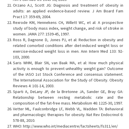
Orzano AJ, Scott JG: Diagnosis and treatment of obesity in
adults: an applied evidence-based review. J Am Board Fam
Pract 17: 359-69, 2004.
Rexrode KM, Hennekens CH, Willett WC, et al: A prospective
study of body mass index, weight change, and risk of stroke in
women. JAMA 277: 1539-45, 1997.
Ross R, Dagnone D, Jones PJ, et al: Reduction in obesity and
related comorbid conditions after diet-induced weight loss or
exercise-induced weight loss in men. Ann Intern Med 133: 92-
103, 2000.
Saris WHM, Blair SN, van Baak MA, et al: How much physical
activity is enough to prevent unhealthy weight gain? Outcome
of the IASO 1st Stock Conference and consensus statement.
The International Association for the Study of Obesity. Obesity
Reviews 4: 101-14, 2003.
Sparti A, DeLany JP, de la Bretonne JA, Sander GE, Bray GA:
Relationship between resting metabolic rate and the
composition of the fat-free mass. Metabolism 46: 1225-30, 1997.
Vetter ML, Faulconbridge LF, Webb VL, Wadden TA: Behavioral
and pharmacologic therapies for obesity. Nat Rev Endocrinol 6:
578-88, 2010.
WHO: http://www.who.int/mediacentre/factsheets/fs311/en/