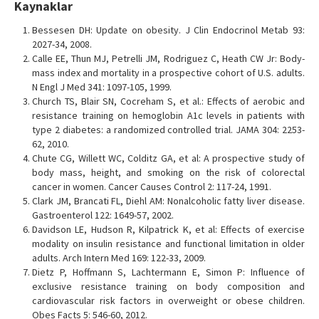
Kaynaklar
Bessesen DH: Update on obesity. J Clin Endocrinol Metab 93:
2027-34, 2008.
Calle EE, Thun MJ, Petrelli JM, Rodriguez C, Heath CW Jr: Body-
mass index and mortality in a prospective cohort of U.S. adults.
N Engl J Med 341: 1097-105, 1999.
Church TS, Blair SN, Cocreham S, et al.: Effects of aerobic and
resistance training on hemoglobin A1c levels in patients with
type 2 diabetes: a randomized controlled trial. JAMA 304: 2253-
62, 2010.
Chute CG, Willett WC, Colditz GA, et al: A prospective study of
body mass, height, and smoking on the risk of colorectal
cancer in women. Cancer Causes Control 2: 117-24, 1991.
Clark JM, Brancati FL, Diehl AM: Nonalcoholic fatty liver disease.
Gastroenterol 122: 1649-57, 2002.
Davidson LE, Hudson R, Kilpatrick K, et al: Effects of exercise
modality on insulin resistance and functional limitation in older
adults. Arch Intern Med 169: 122-33, 2009.
Dietz P, Hoffmann S, Lachtermann E, Simon P: Influence of
exclusive resistance training on body composition and
cardiovascular risk factors in overweight or obese children.
Obes Facts 5: 546-60, 2012.