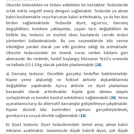
Obezite önlenebilen ve tedavi edilebilen bir hastalıktır. Tedavilerde
ortak nokta negatif enerji dengesi sağlamaktır. Tedavide ya alınan
kalori kısıtlanmakta veya harcanan kalori arttırılmakta, ya da her ikisi
birden sağlanmaktadır. Tedavide diyet, egzersiz, davranış
degişiklikleri, kombine yaklaşımlar, yaşam tarzı değişiklikleri ile
birlikte ilaç tedavisi ve morbid obez hastalarda cerrahi tedavi
yöntemleri kullanılmaktadır. Bu son seçeneklerde kilo verme
etkinliğine paralel olarak yan etki görülme sıklığı da artmaktadır.
Obezite tedavisindeki en önemli sorun verilen kiloların geri
alınmasıdır. Bu nedenle, hedef başlangıç kilosunun %10’u oranında
ve haftada 0.5-1.0 kg olacak şekilde planlanmalıdır (
18
).
a) Davranış tedavisi: Öncelikle gerçekçi hedefler belirlenmelidir.
Kişinin yeme alışkanlığı ve fiziksel aktivite alışkanlıklarında
değişiklikler yapılmalıdır. Ayrıca aktivite ve diyet planlaması
basamaklı olarak arttırılmalıdır. Kişinin gıda alımına ulaşımı
zorlaştırılmalı ve kendini kontrol edebilmesi sağlanmalıdır (
26
). Yeme
uyaranlarına karşı da alternatif davranışlar geliştirilmeye çalışılmalıdır.
Kişinin düzenli kilo kontrolleri yapması gerçekleştirilmeli,
gerekiyorsa sosyal destek sağlanmalıdır (
18
).
b) Diyet tedavisi: Diyet tedavilerindeki temel amaç alınan kalori
miktarını azaltmaktır. Günümüzde düşük kalorili diyet, çok düşük