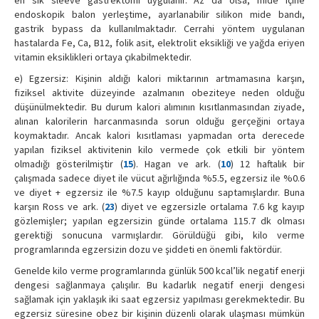
endoskopik balon yerleştime, ayarlanabilir silikon mide bandı,
gastrik bypass da kullanılmaktadır. Cerrahi yöntem uygulanan
hastalarda Fe, Ca, B12, folik asit, elektrolit eksikliği ve yağda eriyen
vitamin eksiklikleri ortaya çıkabilmektedir.
e) Egzersiz: Kişinin aldığı kalori miktarının artmamasına karşın,
fiziksel aktivite düzeyinde azalmanın obeziteye neden olduğu
düşünülmektedir. Bu durum kalori alımının kısıtlanmasından ziyade,
alınan kalorilerin harcanmasında sorun olduğu gerçeğini ortaya
koymaktadır. Ancak kalori kısıtlaması yapmadan orta derecede
yapılan fiziksel aktivitenin kilo vermede çok etkili bir yöntem
olmadığı gösterilmiştir (
15
). Hagan ve ark. (
10
) 12 haftalık bir
çalışmada sadece diyet ile vücut ağırlığında %5.5, egzersiz ile %0.6
ve diyet + egzersiz ile %7.5 kayıp olduğunu saptamışlardır. Buna
karşın Ross ve ark. (
23
) diyet ve egzersizle ortalama 7.6 kg kayıp
gözlemişler; yapılan egzersizin günde ortalama 115.7 dk olması
gerektiği sonucuna varmışlardır. Görüldüğü gibi, kilo verme
programlarında egzersizin dozu ve şiddeti en önemli faktördür.
Genelde kilo verme programlarında günlük 500 kcal’lik negatif enerji
dengesi sağlanmaya çalışılır. Bu kadarlık negatif enerji dengesi
sağlamak için yaklaşık iki saat egzersiz yapılması gerekmektedir. Bu
egzersiz süresine obez bir kişinin düzenli olarak ulaşması mümkün