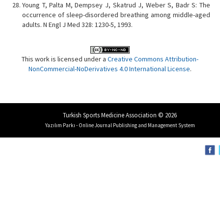
Young T, Palta M, Dempsey J, Skatrud J, Weber S, Badr S: The
occurrence of sleep-disordered breathing among middle-aged
adults. N Engl J Med 328: 1230-5, 1993.
This work is licensed under a
Creative Commons Attribution-
NonCommercial-NoDerivatives 4.0 International License
.
Turkish Sports Medicine Association © 2026
Yazılım Parkı - Online Journal Publishing and Management System