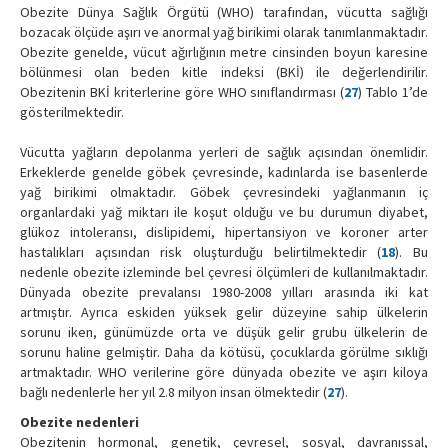
Obezite Dünya Sağlık Örgütü (WHO) tarafından, vücutta sağlığı
bozacak ölçüde aşırı ve anormal yağ birikimi olarak tanımlanmaktadır.
Obezite genelde, vücut ağırlığının metre cinsinden boyun karesine
bölünmesi olan beden kitle indeksi (BKİ) ile değerlendirilir.
Obezitenin BKİ kriterlerine göre WHO sınıflandırması (
27
) Tablo 1’de
gösterilmektedir.
Vücutta yağların depolanma yerleri de sağlık açısından önemlidir.
Erkeklerde genelde göbek çevresinde, kadınlarda ise basenlerde
yağ birikimi olmaktadır. Göbek çevresindeki yağlanmanın iç
organlardaki yağ miktarı ile koşut olduğu ve bu durumun diyabet,
glükoz intoleransı, dislipidemi, hipertansiyon ve koroner arter
hastalıkları açısından risk oluşturduğu belirtilmektedir (
18
). Bu
nedenle obezite izleminde bel çevresi ölçümleri de kullanılmaktadır.
Dünyada obezite prevalansı 1980-2008 yılları arasında iki kat
artmıştır. Ayrıca eskiden yüksek gelir düzeyine sahip ülkelerin
sorunu iken, günümüzde orta ve düşük gelir grubu ülkelerin de
sorunu haline gelmiştir. Daha da kötüsü, çocuklarda görülme sıklığı
artmaktadır. WHO verilerine göre dünyada obezite ve aşırı kiloya
bağlı nedenlerle her yıl 2.8 milyon insan ölmektedir (
27
).
Obezite nedenleri
Obezitenin hormonal, genetik, çevresel, sosyal, davranışsal,