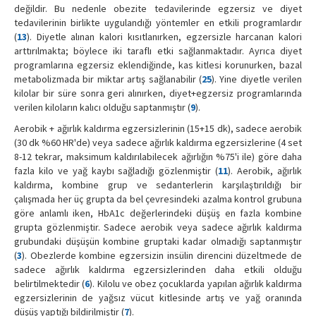
değildir. Bu nedenle obezite tedavilerinde egzersiz ve diyet
tedavilerinin birlikte uygulandığı yöntemler en etkili programlardır
(
13
). Diyetle alınan kalori kısıtlanırken, egzersizle harcanan kalori
arttırılmakta; böylece iki taraflı etki sağlanmaktadır. Ayrıca diyet
programlarına egzersiz eklendiğinde, kas kitlesi korunurken, bazal
metabolizmada bir miktar artış sağlanabilir (
25
). Yine diyetle verilen
kilolar bir süre sonra geri alınırken, diyet+egzersiz programlarında
verilen kiloların kalıcı olduğu saptanmıştır (
9
).
Aerobik + ağırlık kaldırma egzersizlerinin (15+15 dk), sadece aerobik
(30 dk %60 HR'de) veya sadece ağırlık kaldırma egzersizlerine (4 set
8-12 tekrar, maksimum kaldırılabilecek ağırlığın %75'i ile) göre daha
fazla kilo ve yağ kaybı sağladığı gözlenmiştir (
11
). Aerobik, ağırlık
kaldırma, kombine grup ve sedanterlerin karşılaştırıldığı bir
çalışmada her üç grupta da bel çevresindeki azalma kontrol grubuna
göre anlamlı iken, HbA1c değerlerindeki düşüş en fazla kombine
grupta gözlenmiştir. Sadece aerobik veya sadece ağırlık kaldırma
grubundaki düşüşün kombine gruptaki kadar olmadığı saptanmıştır
(
3
). Obezlerde kombine egzersizin insülin direncini düzeltmede de
sadece ağırlık kaldırma egzersizlerinden daha etkili olduğu
belirtilmektedir (
6
). Kilolu ve obez çocuklarda yapılan ağırlık kaldırma
egzersizlerinin de yağsız vücut kitlesinde artış ve yağ oranında
düşüş yaptığı bildirilmiştir (
7
).