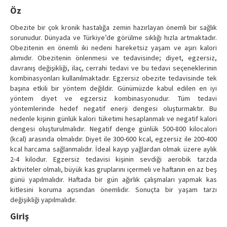
Contact Us
Öz
Obezite bir çok kronik hastalığa zemin hazırlayan önemli bir sağlık
sorunudur. Dünyada ve Türkiye’de görülme sıklığı hızla artmaktadır.
Obezitenin en önemli iki nedeni hareketsiz yaşam ve aşırı kalori
alımıdır. Obezitenin önlenmesi ve tedavisinde; diyet, egzersiz,
davranış değişikliği, ilaç, cerrahi tedavi ve bu tedavi seçeneklerinin
kombinasyonları kullanılmaktadır. Egzersiz obezite tedavisinde tek
başına etkili bir yöntem değildir. Günümüzde kabul edilen en iyi
yöntem diyet ve egzersiz kombinasyonudur. Tüm tedavi
yöntemlerinde hedef negatif enerji dengesi oluşturmaktır. Bu
nedenle kişinin günlük kalori tüketimi hesaplanmalı ve negatif kalori
dengesi oluşturulmalıdır. Negatif denge günlük 500-800 kilocalori
(kcal) arasında olmalıdır. Diyet ile 300-600 kcal, egzersiz ile 200-400
kcal harcama sağlanmalıdır. İdeal kayıp yağlardan olmak üzere aylık
2-4 kilodur. Egzersiz tedavisi kişinin sevdiği aerobik tarzda
aktiviteler olmalı, büyük kas gruplarını içermeli ve haftanın en az beş
günü yapılmalıdır. Haftada bir gün ağırlık çalışmaları yapmak kas
kitlesini koruma açısından önemlidir. Sonuçta bir yaşam tarzı
değişikliği yapılmalıdır.
Giriş