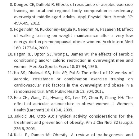
Donges CE, Duffield R: Effects of resistance or aerobic exercise
training on total and regional body composition in sedentary
overweight middle-aged adults. Appl Physiol Nutr Metab 37:
499-509, 2012.
Fogelholm M, Kukkonen-Harjula K, Nenonen A, Pasanen M: Effect
of walking training on weight maintenance after a very low
energy diet in premenopausal obese women. Arch Intern Med
160: 2177-84, 2000.
Hagan RD, Upton SJ, Wong L, James W: The effects of aerobic
conditioning and/or caloric restriction in overweight men and
women. Med Sci Sports Exerc 18: 87-94, 1986.
Ho SS, Dhaliwal SS, Hills AP, Pal S: The effect of 12 weeks of
aerobic, resistance or combination exercise training on
cardiovascular risk factors in the overweight and obese in a
randomized trial. BMC Public Health 12: 704, 2012.
Hsu CH, Wang CJ, Hwang KC, Lee TY, Chou P, Chang HH: The
effect of auricular acupuncture in obese women. J Womens
Health (Larchmt) 18: 813-8, 2009.
Jakicic JM, Otto AD: Physical activity considerations for the
treatment and prevention of obesity. Am J Clin Nutr 82 (suppl):
226-9, 2005.
Kaila B, Raman M: Obesity: A review of pathogenesis and