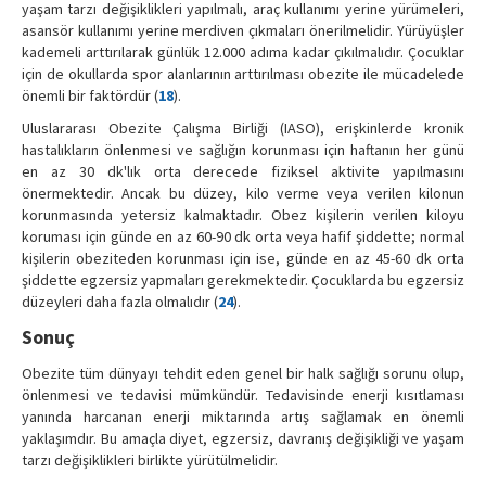
yaşam tarzı değişiklikleri yapılmalı, araç kullanımı yerine yürümeleri,
asansör kullanımı yerine merdiven çıkmaları önerilmelidir. Yürüyüşler
kademeli arttırılarak günlük 12.000 adıma kadar çıkılmalıdır. Çocuklar
için de okullarda spor alanlarının arttırılması obezite ile mücadelede
önemli bir faktördür (
18
).
Uluslararası Obezite Çalışma Birliği (IASO), erişkinlerde kronik
hastalıkların önlenmesi ve sağlığın korunması için haftanın her günü
en az 30 dk'lık orta derecede fiziksel aktivite yapılmasını
önermektedir. Ancak bu düzey, kilo verme veya verilen kilonun
korunmasında yetersiz kalmaktadır. Obez kişilerin verilen kiloyu
koruması için günde en az 60-90 dk orta veya hafif şiddette; normal
kişilerin obeziteden korunması için ise, günde en az 45-60 dk orta
şiddette egzersiz yapmaları gerekmektedir. Çocuklarda bu egzersiz
düzeyleri daha fazla olmalıdır (
24
).
Sonuç
Obezite tüm dünyayı tehdit eden genel bir halk sağlığı sorunu olup,
önlenmesi ve tedavisi mümkündür. Tedavisinde enerji kısıtlaması
yanında harcanan enerji miktarında artış sağlamak en önemli
yaklaşımdır. Bu amaçla diyet, egzersiz, davranış değişikliği ve yaşam
tarzı değişiklikleri birlikte yürütülmelidir.