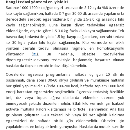
Hangi tedavi yöntemi en iyisidir?
Sadece 1000-1200 kcal/gün diyet tedavisi ile 3-12 ayda %8 üzerinde
kilo kaybı sağlanırken, haftada 3-7 gün 30-60 dk arasında yapılan orta
derecedeki aerobik egzersizlerle bir yılda 1.5-3.0 kg arasında kilo
kaybı sağlanabilmiştir. Buna karşın diyet tedavisine egzersiz
eklendiğinde, diyete göre 1.5-3.0 kg fazla kilo kaybı sağlanmıştır. Tek
başına ilaç tedavisi ile yılda 1.5 kg kayıp sağlanırken, cerrahi tedavi
ile 30 kg'a yakın kilo kaybı sağlanmıştır. Kilo vermede en etkili
yöntem cerrahi tedavi olmasına rağmen, en komplikasyonlu
yöntemdir (
21
). Bu nedenle, obezite tedavilerine
diyet+egzersiz+davranış tedavisiyle başlanmalı; başarısız olunan
hastalarda ilaç ve cerrahi tedavi düşünülmelidir.
Obezlerde egzersiz programlarına haftada üç gün 20 dk ile
başlanmalı, daha sonra 30-60 dk'ya çıkılmalı ve mümkünse haftanın
her günü yapılmalıdır. Günde 100-200 kcal, haftada toplam 1000 kcal
enerji harcatan egzersizler seçilmelidir. Egzersiz tedavisi; özellikle
bel, diz veya topuk ağrısı olanlarda eklemler üzerine yük
binmeyecek şekilde düzenlenmelidir. Etkili kilo vermek için fiziksel
aktivite mutlaka kalori kısıtlaması ile birlikte izlenmelidir. Ana kas
gruplarını çalıştıran 8-10 tekrarlı bir veya iki set ağırlık kaldırma
egzersizleri de haftada bir-iki gün eklenmelidir. Obezler için
yapılabilecek en kolay aktivite yürüyüştür. Hastalarda mutlak suretle