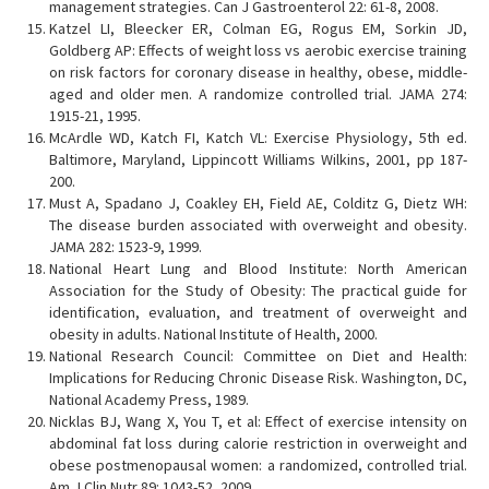
management strategies. Can J Gastroenterol 22: 61-8, 2008.
Katzel LI, Bleecker ER, Colman EG, Rogus EM, Sorkin JD,
Goldberg AP: Effects of weight loss vs aerobic exercise training
on risk factors for coronary disease in healthy, obese, middle-
aged and older men. A randomize controlled trial. JAMA 274:
1915-21, 1995.
McArdle WD, Katch FI, Katch VL: Exercise Physiology, 5th ed.
Baltimore, Maryland, Lippincott Williams Wilkins, 2001, pp 187-
200.
Must A, Spadano J, Coakley EH, Field AE, Colditz G, Dietz WH:
The disease burden associated with overweight and obesity.
JAMA 282: 1523-9, 1999.
National Heart Lung and Blood Institute: North American
Association for the Study of Obesity: The practical guide for
identification, evaluation, and treatment of overweight and
obesity in adults. National Institute of Health, 2000.
National Research Council: Committee on Diet and Health:
Implications for Reducing Chronic Disease Risk. Washington, DC,
National Academy Press, 1989.
Nicklas BJ, Wang X, You T, et al: Effect of exercise intensity on
abdominal fat loss during calorie restriction in overweight and
obese postmenopausal women: a randomized, controlled trial.
Am J Clin Nutr 89: 1043-52, 2009.