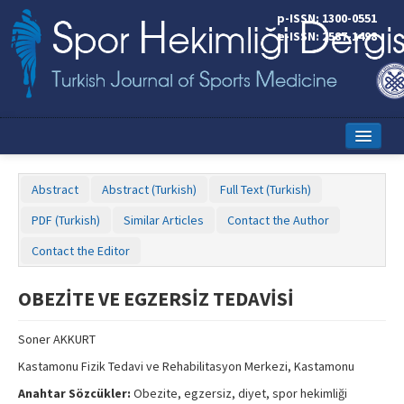
p-ISSN: 1300-0551
e-ISSN: 2587-1498
Home
Abstract
Abstract (Turkish)
Full Text (Turkish)
Current Issue
PDF (Turkish)
Similar Articles
Contact the Author
Online First
Contact the Editor
Aims and Scope
OBEZİTE VE EGZERSİZ TEDAVİSİ
Editorial Board
Soner AKKURT
Instructions to Authors
Kastamonu Fizik Tedavi ve Rehabilitasyon Merkezi, Kastamonu
Copyright Transfer Form
Anahtar Sözcükler:
Obezite, egzersiz, diyet, spor hekimliği