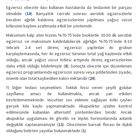
Egzersiz obezite ilacı kullanan hastalarda da tedavinin bir parçası
olmalıdır (
18
). Bariyatrik cerrahi sonrası aerobik egzersizlerle
beraber ağırlık kaldırma egzersizlerinin yapılması yağsız vücut
kitlesinin kaybını azaltmada etkili bir yöntemdir.
Maksimum kalp atım hızının %70-75’inde bisikletle 30-50 dk aerobik
egzersiz ve maksimum kaldırılabilecek ağırlığın %70-75’inde 8-10
tekrarlı 2-4 set direnç egzersizi yaptırılan iki grubun
karşılaştırmasında, her iki egzersiz türünün total yağ kaybında etkili
olduğu, ancak yağsız vücut kitlesi artışında direnç egzersizlerinin
daha etkili olduğu bildirilmiştir (
8
). Sonuçta obezite için düzenlenen
egzersiz programlarında egzersizin süresi veya şiddetinden ziyade,
önemli olan total kaybedilen kalori miktarıdır (
20
).
f) Diğer tedavi seçenekleri: Tokluk hissi veren çeşitli gıdalar
zayıflama amacı ile kullanılmakla, ancak yan etkileri
kestirilememektedir. Vücuttan sıvı atılımını sağlayan bitki çayları
gerçek kilo kaybı yapmamaktadır. Akupunktur iştahın kontrol
edilmesinde kullanılan alternatif yöntemlerden biridir. Ancak
akupuktur uygulaması ile ghrelin ve leptin hormonlarında anlamlı
değişiklik saptanamamıştır (
12
). Obezitenin barsak florası ile ilişkili
olduğunu belirten yayınlar bulunmaktadır (
1
).