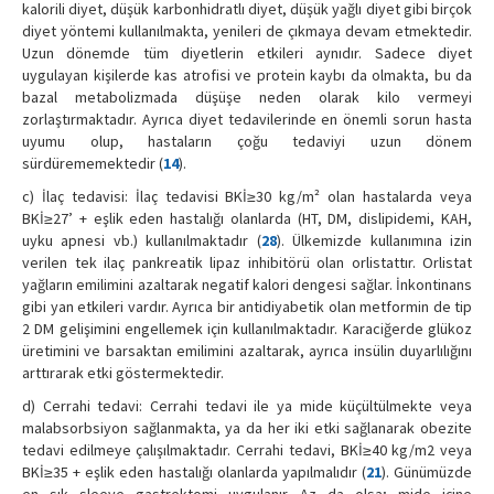
kalorili diyet, düşük karbonhidratlı diyet, düşük yağlı diyet gibi birçok
diyet yöntemi kullanılmakta, yenileri de çıkmaya devam etmektedir.
Uzun dönemde tüm diyetlerin etkileri aynıdır. Sadece diyet
uygulayan kişilerde kas atrofisi ve protein kaybı da olmakta, bu da
bazal metabolizmada düşüşe neden olarak kilo vermeyi
zorlaştırmaktadır. Ayrıca diyet tedavilerinde en önemli sorun hasta
uyumu olup, hastaların çoğu tedaviyi uzun dönem
sürdürememektedir (
14
).
c) İlaç tedavisi: İlaç tedavisi BKİ≥30 kg/m² olan hastalarda veya
BKİ≥27’ + eşlik eden hastalığı olanlarda (HT, DM, dislipidemi, KAH,
uyku apnesi vb.) kullanılmaktadır (
28
). Ülkemizde kullanımına izin
verilen tek ilaç pankreatik lipaz inhibitörü olan orlistattır. Orlistat
yağların emilimini azaltarak negatif kalori dengesi sağlar. İnkontinans
gibi yan etkileri vardır. Ayrıca bir antidiyabetik olan metformin de tip
2 DM gelişimini engellemek için kullanılmaktadır. Karaciğerde glükoz
üretimini ve barsaktan emilimini azaltarak, ayrıca insülin duyarlılığını
arttırarak etki göstermektedir.
d) Cerrahi tedavi: Cerrahi tedavi ile ya mide küçültülmekte veya
malabsorbsiyon sağlanmakta, ya da her iki etki sağlanarak obezite
tedavi edilmeye çalışılmaktadır. Cerrahi tedavi, BKİ≥40 kg/m2 veya
BKİ≥35 + eşlik eden hastalığı olanlarda yapılmalıdır (
21
). Günümüzde
en sık sleeve gastrektomi uygulanır. Az da olsa; mide içine