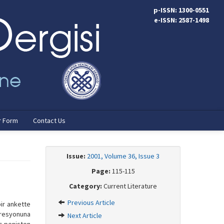
p-ISSN: 1300-0551
e-ISSN: 2587-1498
r Form
Contact Us
Issue:
2001, Volume 36, Issue 3
Page:
115-115
Category:
Current Literature
Previous Article
bir ankette
presyonuna
Next Article