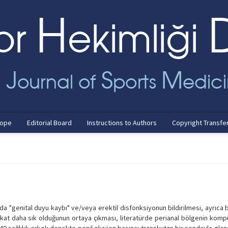
cope
Editorial Board
Instructions to Authors
Copyright Transfe
da "genital duyu kaybı" ve/veya erektil disfonksiyonun bildirilmesi, ayrıca 
ç kat daha sık olduğunun ortaya çıkması, literatürde perianal bölgenin kom