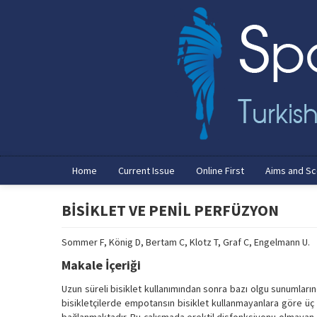
Home
Current Issue
Online First
Aims and S
BİSİKLET VE PENİL PERFÜZYON
Sommer F, König D, Bertam C, Klotz T, Graf C, Engelmann U.
Makale İçeriği
Uzun süreli bisiklet kullanımından sonra bazı olgu sunumların
bisikletçilerde empotansın bisiklet kullanmayanlara göre ü