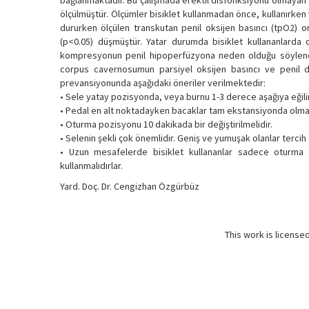
bağlanmaktadır. Bu çalışmada erektil disfonksiyonu olmayan 4
ölçülmüştür. Ölçümler bisiklet kullanmadan önce, kullanırken 
dururken ölçülen transkutan penil oksijen basıncı (tpO2) o
(p<0.05) düşmüştür. Yatar durumda bisiklet kullananlarda
kompresyonun penil hipoperfüzyona neden olduğu söylenebil
corpus cavernosumun parsiyel oksijen basıncı ve penil do
prevansiyonunda aşağıdaki öneriler verilmektedir:
• Sele yatay pozisyonda, veya burnu 1-3 derece aşağıya eğilim
• Pedal en alt noktadayken bacaklar tam ekstansiyonda olmama-
• Oturma pozisyonu 10 dakikada bir değiştirilmelidir.
• Selenin şekli çok önemlidir. Geniş ve yumuşak olanlar tercih 
• Uzun mesafelerde bisiklet kullananlar sadece oturma p
kullanmalıdırlar.
Yard. Doç. Dr. Cengizhan Özgürbüz
This work is license