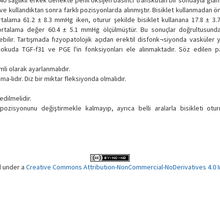
0 sağlıklı erkek denekte penil oksijen basıncı transkutan bir sondayla gla
ve kullandıktan sonra farklı pozisyonlarda alınmıştır. Bisiklet kullanmadan 
rtalama 61.2 ± 8.3 mmHg iken, oturur şekilde bisiklet kullanana 17.8 ± 3
 ortalama değer 60.4 ± 5.1 mmHg ölçülmüştür. Bu sonuçlar doğrultusunda
ir. Tartışmada fızyopatolojik açıdan erektil disfonk¬siyonda vasküler ye
kuda TGF-f31 ve PGE l'in fonksiyonları ele alınmaktadır. Söz edilen pat
li olarak ayarlanmalıdır.
lıdır. Diz bir miktar fleksiyonda olmalıdır.
edilmelidir.
ozisyonunu değiştirmekle kalmayıp, ayrıca belli aralarla bisikleti ot
d under a
Creative Commons Attribution-NonCommercial-NoDerivatives 4.0 In