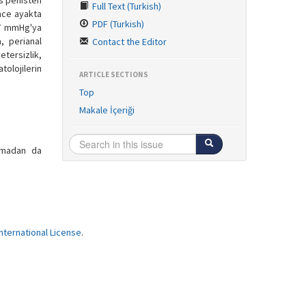
ns penisten
Full Text (Turkish)
önce ayakta
PDF (Turkish)
.7 mmHg'ya
, perianal
Contact the Editor
tersizlik,
olojilerin
ARTICLE SECTIONS
Top
Makale İçeriği
urmadan da
ternational License
.