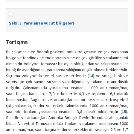
Şekil 3. Yaralanan vücut bölgeleri
Tartışma
Bu çalışmanın en önemli gözlemi, omuz bölgesinin en çok yaralanan
bölge ve tendinozis/tendinopatinin ise en çok görülen yaralanma tipi
olmasıdır. Voleybol temassız bir oyun olduğundan ve rakip oyuncular
bir ağ ile ayrıldığından, yaralanma sıklığının düşük olması beklenebilir.
Sıçrama voleybolda temel hareketlerdendir (
14
) ve smaç, blok ve
servis için çok sayıda sıçrama yapıldığından yaralanma oranı düşük
değildir. Çalışmamızda yaralanma insidansı 1000 antrenman/maç
saati başına kadınlarda 7,9, erkeklerde 4,3 ve toplamda 6,1 olarak
bulunmuştur. Aagaard ve arkadaşlarının bir sezonluk retrospektif
çalışmalarında, kadın ve erkek takımlarında 1000 antrenman/maç
saatinde toplam yaralanma insidansı 3,8 olarak bildirilmiştir (
15
).
Schafle ve arkadaşları Amerika Birleşik Devlet’lerindeki altı günlük
Ulusal Voleybol Turnuvası'ndaki toplam yaralanma insidansını 1000
antrenman/maç saati başına kadın ve erkeklerde sırasıyla 2.3 ve 1,7