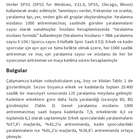
Veriler SPSS (SPSS for Windows, V.21.0, SPSS, Chicago, Illinois)
kullanılarak analiz edilmiştir. Tanımlayıcı veriler, frekanslar ve oranlar,
yaralanma tipi, yer, neden gibi alt gruplar oluşturulmuştur. Yaralanma
insidansı 1000 antrenman/maç saatinde görülen yaralanmaların
sayısı olarak sunulmuştur. İnsidans hesaplanmasında “Yaralanma
insidans formülü” kullanılmıştır (Yaralanma İnsidansı = Yıllık yaralanma
sayısı X 104 / Sporcu sayısı X Haftalık Spor Saati X 52). Erkek ve kadın
sporcular için ayrı ayrı ve tümü birlikte olmak üzere, her 1000 saatlik
antrenman ve maç için yaralanma sayısı ve insidansı ile her bir
oyuncunun antrenman ve maça katılma süresi hesaplanmıştır.
Bulgular
Çalışmamıza katılan voleybolcuların yaş, boy ve kiloları Tablo 1 de
gösterilmiştir. Sezon boyunca erkek ve kadınlarda toplam 20.400
saatlik bir maruziyet sonucunda 125 yaralanma meydana gelmiştir.
Kadınların erkeklere göre daha fazla yaralandığı (sırasıyla 80, 45)
görülmüştür. (Tablo 2). Genel yaralanma insidansı 1000
antrenman/maç saati başına kadınlarda 7,9, erkeklerde 4,3 ve
toplamda 6,1 olarak saptanmıştır. Erkek sporculardaki yaralanmaların
%57,8’i maçlarda, %42,2’si antrenmanda, kadın sporculardaki
yaralanmaların ise %61,2’si maçlarda, %38,8’i antrenmanda ortaya
çıkmıştır.