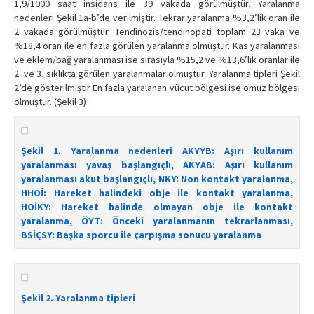
1,9/1000 saat insidans ile 39 vakada görülmüştür. Yaralanma
nedenleri Şekil 1a-b’de verilmiştir. Tekrar yaralanma %3,2’lik oran ile
2 vakada görülmüştür. Tendinozis/tendinopati toplam 23 vaka ve
%18,4 oran ile en fazla görülen yaralanma olmuştur. Kas yaralanması
ve eklem/bağ yaralanması ise sırasıyla %15,2 ve %13,6’lık oranlar ile
2. ve 3. sıklıkta görülen yaralanmalar olmuştur. Yaralanma tipleri Şekil
2’de gösterilmiştir En fazla yaralanan vücut bölgesi ise omuz bölgesi
olmuştur. (Şekil 3)
Şekil 1. Yaralanma nedenleri AKYYB: Aşırı kullanım
yaralanması yavaş başlangıçlı, AKYAB: Aşırı kullanım
yaralanması akut başlangıçlı, NKY: Non kontakt yaralanma,
HHOİ: Hareket halindeki obje ile kontakt yaralanma,
HOİKY: Hareket halinde olmayan obje ile kontakt
yaralanma, ÖYT: Önceki yaralanmanın tekrarlanması,
BSİÇSY: Başka sporcu ile çarpışma sonucu yaralanma
Şekil 2. Yaralanma tipleri