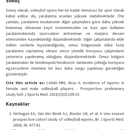
Sonuç
Sonuç olarak, voleybol sporu her ne kadar temassız bir spor olarak
kabul edilse de, yaralanma oranları yüksek olabilmektedir. Öte
yandan, yaralanma insidansının diğer çalışmalara göre daha yüksek
bulunmuş olmasının kayıt sistemimizden ve bazı aşırı kullanım
yaralanmalarında sporcuların antrenman ve maçlara devam
etmesinden kaynaklandığı düşünülmektedir. Diğer çalışmalarda elde
edilen verilerle kıyaslandığında, omuz bölgesinde daha fazla
yaralanma saptanmış olması omza yönelik koruyucu çalışmaların
yeterince yapılmamış olduğunu düşündürmektedir. Omuz bölgesi
yaralanmaları ile tendinopati/tendinozis tanılarının çokluğu koruyucu
egzersizlerin önemine bir kez daha vurgu yapılması gerektiğini
göstermiştir.
Cite this article as:
Celebi MM, Aksu A. Incidence of injuries in
female and male volleyball players - Prospective preliminary
study.Turk J Sports Med. 2018;53(3):109-15.
Kaynaklar
Verhagen EA, Van der Beek AJ, Bouter LM, et al. A one season
prospective cohort study of volleyball injuries. Br J Sports Med.
2004; 38: 477-81.