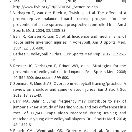
The FIVB. (2018; July 30)
http://www.fivb.org/EN/FIVB/FIVB_Structure.asp
Verhagen E, van der Beek A, Twisk J, et al. The effect of a
proprioceptive balance board training program for the
prevention of ankle sprains: a prospective controlled trial. Am J
Sports Med. 2004; 32: 1385-93.
Bahr R, Karlsen R, Lian O, et al. Incidence and mechanisms of
acute ankle inversion injuries in volleyball. Am J Sports Med.
1994; 22: 595-600.
Eerkes K. Volleyball injuries. Curr Sports Med Rep. 2012; 11: 251-
6.
Reeser JC, Verhagen E, Briner WW, et al. Strategies for the
prevention of volleyball related injuries. Br J Sports Med. 2006;
40: 594-600; discussion 599-600.
Seminati E, Minetti AE. Overuse in volleyball training/practice: A
review on shoulder and spine-related injuries. Eur J Sport Sci.
2013; 13: 732-43.
Bahr MA, Bahr R. Jump frequency may contribute to risk of
jumper's knee: a study of interindividual and sex differences in a
total of 11,943 jumps video recorded during training and
matches in young elite volleyball players. Br J Sports Med. 2014;
48: 1322-6.
Baugh CM, Weintraub GS, Gregory AJ, et al. Descriptive