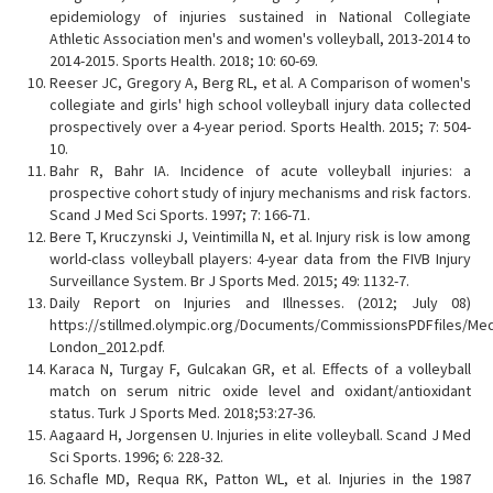
epidemiology of injuries sustained in National Collegiate
Athletic Association men's and women's volleyball, 2013-2014 to
2014-2015. Sports Health. 2018; 10: 60-69.
Reeser JC, Gregory A, Berg RL, et al. A Comparison of women's
collegiate and girls' high school volleyball injury data collected
prospectively over a 4-year period. Sports Health. 2015; 7: 504-
10.
Bahr R, Bahr IA. Incidence of acute volleyball injuries: a
prospective cohort study of injury mechanisms and risk factors.
Scand J Med Sci Sports. 1997; 7: 166-71.
Bere T, Kruczynski J, Veintimilla N, et al. Injury risk is low among
world-class volleyball players: 4-year data from the FIVB Injury
Surveillance System. Br J Sports Med. 2015; 49: 1132-7.
Daily Report on Injuries and Illnesses. (2012; July 08)
https://stillmed.olympic.org/Documents/CommissionsPDFfiles/Med
London_2012.pdf.
Karaca N, Turgay F, Gulcakan GR, et al. Effects of a volleyball
match on serum nitric oxide level and oxidant/antioxidant
status. Turk J Sports Med. 2018;53:27-36.
Aagaard H, Jorgensen U. Injuries in elite volleyball. Scand J Med
Sci Sports. 1996; 6: 228-32.
Schafle MD, Requa RK, Patton WL, et al. Injuries in the 1987