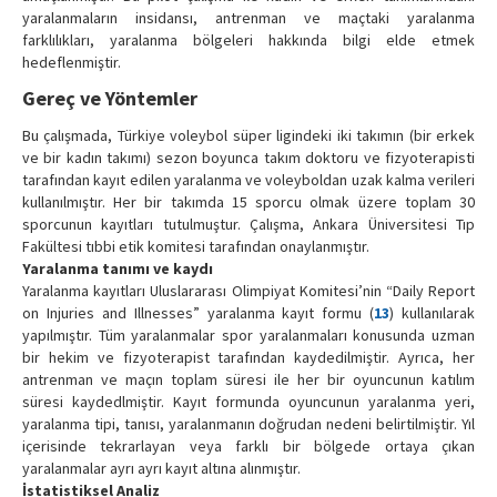
yaralanmaların insidansı, antrenman ve maçtaki yaralanma
farklılıkları, yaralanma bölgeleri hakkında bilgi elde etmek
hedeflenmiştir.
Gereç ve Yöntemler
Bu çalışmada, Türkiye voleybol süper ligindeki iki takımın (bir erkek
ve bir kadın takımı) sezon boyunca takım doktoru ve fizyoterapisti
tarafından kayıt edilen yaralanma ve voleyboldan uzak kalma verileri
kullanılmıştır. Her bir takımda 15 sporcu olmak üzere toplam 30
sporcunun kayıtları tutulmuştur. Çalışma, Ankara Üniversitesi Tıp
Fakültesi tıbbi etik komitesi tarafından onaylanmıştır.
Yaralanma tanımı ve kaydı
Yaralanma kayıtları Uluslararası Olimpiyat Komitesi’nin “Daily Report
on Injuries and Illnesses” yaralanma kayıt formu (
13
) kullanılarak
yapılmıştır. Tüm yaralanmalar spor yaralanmaları konusunda uzman
bir hekim ve fizyoterapist tarafından kaydedilmiştir. Ayrıca, her
antrenman ve maçın toplam süresi ile her bir oyuncunun katılım
süresi kaydedlmiştir. Kayıt formunda oyuncunun yaralanma yeri,
yaralanma tipi, tanısı, yaralanmanın doğrudan nedeni belirtilmiştir. Yıl
içerisinde tekrarlayan veya farklı bir bölgede ortaya çıkan
yaralanmalar ayrı ayrı kayıt altına alınmıştır.
İstatistiksel Analiz