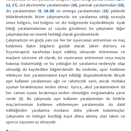
12
,
17
), üst ekstremite yaralanmaları (
16
), parmak yaralanmaları (
15
),
diz yaralanmaları (
9
,
18
-
20
) ve omurga yaralanmaları (
21
) şeklinde
bildirilmektedir. Bizim çalışmamızda ise yaralanma sıklığı sırasıyla
omuz bölgesi, bel bölgesi ve diz bölgesinde kaydedilmiştir. Ayak
bileği yaralanmalarının az sayıda görülmesi bu çalışmanın diğer
çalışmalardan en önemli farklılığı olarak görülmektedir.
Çalışmamızın en güçlü yanı ise her bir oyuncunun antrenman ve maç
katılımına ilişkin bilgilerin günlük olarak takım doktoru ve
fizyoterapisti tarafından kayıt edilmiş olmasıdır. Antrenman ve
maçların süresine ek olarak, bir oyuncunun antrenman veya maçta
bulunup bulunmadığı ve bu yokluğun bir yaralanma nedeniyle olup
olmadığı da kaydedilen bilgilerdendir. Bu nedenle, spor katılımını
etkileyen tüm yaralanmaların kayıt edildiği düşünülmektedir. Birçok
aşırı kullanım yaralanması ağrı ve rahatsızlık verir, ancak mutlaka
oyunun bırakılmasına neden olmaz. Ayrıca, akut yaralanmaların da
her zaman oyunu bırakmaya neden olmadığını vurgulamakta yarar
vardır (
1
). Bu çalışmada aşırı kullanım yaralanmaları ile birlikte
maç/antrenman katılımını etkilemeyen yaralanmalar da dahil
edildiğinden yaralanma insidansı daha yüksek bulunmuştur.
Çalışmanın en belirgin kısıtlılığı kayıt altına alınmış olan takım ve
sporcu sayısının az olmasıdır.