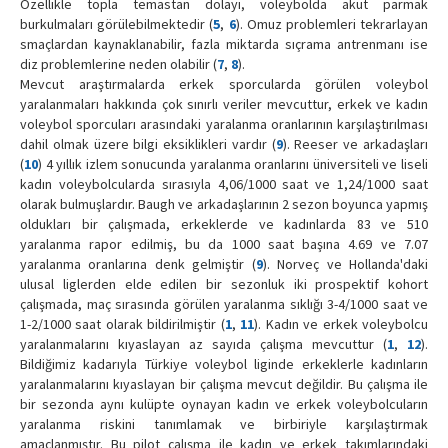
Özellikle topla temastan dolayı, voleybolda akut parmak
burkulmaları görülebilmektedir (
5
,
6
). Omuz problemleri tekrarlayan
smaçlardan kaynaklanabilir, fazla miktarda sıçrama antrenmanı ise
diz problemlerine neden olabilir (
7
,
8
).
Mevcut araştırmalarda erkek sporcularda görülen voleybol
yaralanmaları hakkında çok sınırlı veriler mevcuttur, erkek ve kadın
voleybol sporcuları arasındaki yaralanma oranlarının karşılaştırılması
dahil olmak üzere bilgi eksiklikleri vardır (
9
). Reeser ve arkadaşları
(
10
) 4 yıllık izlem sonucunda yaralanma oranlarını üniversiteli ve liseli
kadın voleybolcularda sırasıyla 4,06/1000 saat ve 1,24/1000 saat
olarak bulmuşlardır. Baugh ve arkadaşlarının 2 sezon boyunca yapmış
oldukları bir çalışmada, erkeklerde ve kadınlarda 83 ve 510
yaralanma rapor edilmiş, bu da 1000 saat başına 4.69 ve 7.07
yaralanma oranlarına denk gelmiştir (
9
). Norveç ve Hollanda'daki
ulusal liglerden elde edilen bir sezonluk iki prospektif kohort
çalışmada, maç sırasında görülen yaralanma sıklığı 3-4/1000 saat ve
1-2/1000 saat olarak bildirilmiştir (
1
,
11
). Kadın ve erkek voleybolcu
yaralanmalarını kıyaslayan az sayıda çalışma mevcuttur (
1
,
12
).
Bildiğimiz kadarıyla Türkiye voleybol liginde erkeklerle kadınların
yaralanmalarını kıyaslayan bir çalışma mevcut değildir. Bu çalışma ile
bir sezonda aynı kulüpte oynayan kadın ve erkek voleybolcuların
yaralanma riskini tanımlamak ve birbiriyle karşılaştırmak
amaçlanmıştır. Bu pilot çalışma ile kadın ve erkek takımlarındaki