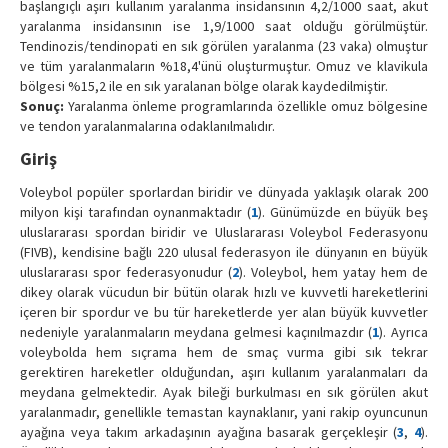
başlangıçlı aşırı kullanım yaralanma insidansının 4,2/1000 saat, akut
yaralanma insidansının ise 1,9/1000 saat olduğu görülmüştür.
Tendinozis/tendinopati en sık görülen yaralanma (23 vaka) olmuştur
ve tüm yaralanmaların %18,4'ünü oluşturmuştur. Omuz ve klavikula
bölgesi %15,2 ile en sık yaralanan bölge olarak kaydedilmiştir.
Sonuç:
Yaralanma önleme programlarında özellikle omuz bölgesine
ve tendon yaralanmalarına odaklanılmalıdır.
Giriş
Voleybol popüler sporlardan biridir ve dünyada yaklaşık olarak 200
milyon kişi tarafından oynanmaktadır (
1
). Günümüzde en büyük beş
uluslararası spordan biridir ve Uluslararası Voleybol Federasyonu
(FIVB), kendisine bağlı 220 ulusal federasyon ile dünyanın en büyük
uluslararası spor federasyonudur (
2
). Voleybol, hem yatay hem de
dikey olarak vücudun bir bütün olarak hızlı ve kuvvetli hareketlerini
içeren bir spordur ve bu tür hareketlerde yer alan büyük kuvvetler
nedeniyle yaralanmaların meydana gelmesi kaçınılmazdır (
1
). Ayrıca
voleybolda hem sıçrama hem de smaç vurma gibi sık tekrar
gerektiren hareketler olduğundan, aşırı kullanım yaralanmaları da
meydana gelmektedir. Ayak bileği burkulması en sık görülen akut
yaralanmadır, genellikle temastan kaynaklanır, yani rakip oyuncunun
ayağına veya takım arkadaşının ayağına basarak gerçekleşir (
3
,
4
).