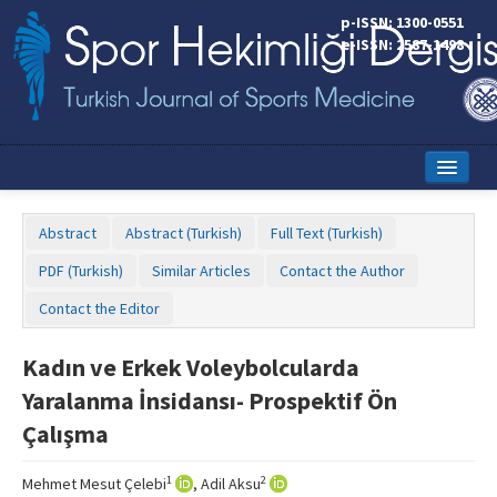
p-ISSN: 1300-0551
e-ISSN: 2587-1498
Home
Abstract
Abstract (Turkish)
Full Text (Turkish)
Current Issue
PDF (Turkish)
Similar Articles
Contact the Author
Online First
Contact the Editor
Aims and Scope
Kadın ve Erkek Voleybolcularda
Editorial Board
Yaralanma İnsidansı- Prospektif Ön
Instructions to Authors
Çalışma
Copyright Transfer Form
1
2
Mehmet Mesut Çelebi
, Adil Aksu