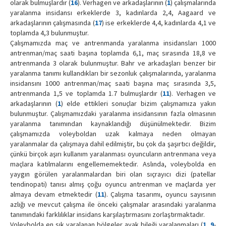
olarak bulmuşlardır (
16
). Verhagen ve arkadaşlarının (
1
) çalışmalarında
yaralanma insidansı erkeklerde 3, kadınlarda 2,4, Aagaard ve
arkadaşlarının çalışmasında (
17
) ise erkeklerde 4,4, kadınlarda 4,1 ve
toplamda 4,3 bulunmuştur.
Çalışmamızda maç ve antrenmanda yaralanma insidansları 1000
antrenman/maç saati başına toplamda 6,1, maç sırasında 18,8 ve
antrenmanda 3 olarak bulunmuştur. Bahr ve arkadaşları benzer bir
yaralanma tanımı kullandıkları bir sezonluk çalışmalarında, yaralanma
insidansını 1000 antrenman/maç saati başına maç sırasında 3,5,
antrenmanda 1,5 ve toplamda 1.7 bulmuşlardır (
11
). Verhagen ve
arkadaşlarının (
1
) elde ettikleri sonuçlar bizim çalışmamıza yakın
bulunmuştur. Çalışmamızdaki yaralanma insidansının fazla olmasının
yaralanma tanımından kaynaklandığı düşünülmektedir. Bizim
çalışmamızda voleyboldan uzak kalmaya neden olmayan
yaralanmalar da çalışmaya dahil edilmiştir, bu çok da şaşırtıcı değildir,
çünkü birçok aşırı kullanım yaralanması oyuncuların antrenmana veya
maçlara katılmalarını engellememektedir. Aslında, voleybolda en
yaygın görülen yaralanmalardan biri olan sıçrayıcı dizi (patellar
tendinopati) tanısı almış çoğu oyuncu antrenman ve maçlarda yer
almaya devam etmektedir (
11
). Çalışma tasarımı, oyuncu sayısının
azlığı ve mevcut çalışma ile önceki çalışmalar arasındaki yaralanma
tanımındaki farklılıklar insidans karşılaştırmasını zorlaştırmaktadır.
Voleybolda en sık yaralanan bölgeler ayak bileği yaralanmaları (
1
,
9
-