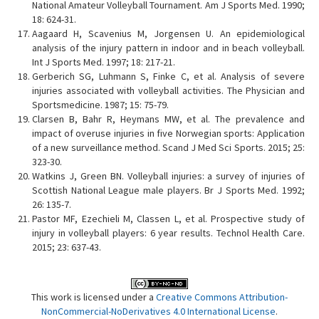
National Amateur Volleyball Tournament. Am J Sports Med. 1990;
18: 624-31.
Aagaard H, Scavenius M, Jorgensen U. An epidemiological
analysis of the injury pattern in indoor and in beach volleyball.
Int J Sports Med. 1997; 18: 217-21.
Gerberich SG, Luhmann S, Finke C, et al. Analysis of severe
injuries associated with volleyball activities. The Physician and
Sportsmedicine. 1987; 15: 75-79.
Clarsen B, Bahr R, Heymans MW, et al. The prevalence and
impact of overuse injuries in five Norwegian sports: Application
of a new surveillance method. Scand J Med Sci Sports. 2015; 25:
323-30.
Watkins J, Green BN. Volleyball injuries: a survey of injuries of
Scottish National League male players. Br J Sports Med. 1992;
26: 135-7.
Pastor MF, Ezechieli M, Classen L, et al. Prospective study of
injury in volleyball players: 6 year results. Technol Health Care.
2015; 23: 637-43.
This work is licensed under a
Creative Commons Attribution-
NonCommercial-NoDerivatives 4.0 International License
.