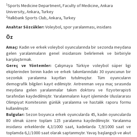
Contact Us
1
Sports Medicine Department, Faculty of Medicine, Ankara
University, Ankara, Turkey
2
Halkbank Sports Club, Ankara, Turkey
Anahtar Sözcükler:
Voleybol, spor yaralanması, insidans
Öz
Amaç:
Kadın ve erkek voleybol oyuncularında bir sezonda meydana
gelen yaralanmaların genel insidansını belirlemek ve birbiriyle
karşılaştırmak.
Gereç ve Yöntemler:
Çalışmaya Türkiye voleybol süper ligi
ekiplerinden birinin kadın ve erkek takımlarındaki 30 oyuncunun bir
sezonluk yaralanma kayıtları tutulmuştur. Tüm oyuncuların
demografik bilgileri kayıt edilmiştir. Antrenman veya maç sırasında
meydana gelen yaralanmalar takım doktoru ve fizyoterapisti
tarafından kaydedilmiştir. Yaralanmaların kayıt işleminde Uluslararası
Olimpiyat Komitesinin günlük yaralanma ve hastalık raporu formu
kullanılmıştır.
Bulgular:
Sezon boyunca erkek oyuncularda 45, kadın oyuncularda
80 olmak üzere toplam 125 yaralanma kaydedilmiştir. Yaralanma
insidansı erkeklerde 4,3/1000 saat, kadınlarda 7,9/1000 saat ve
toplamda 6,1/1000 saat olarak saptanmıştır. Yavaş başlangıçlı ve akut