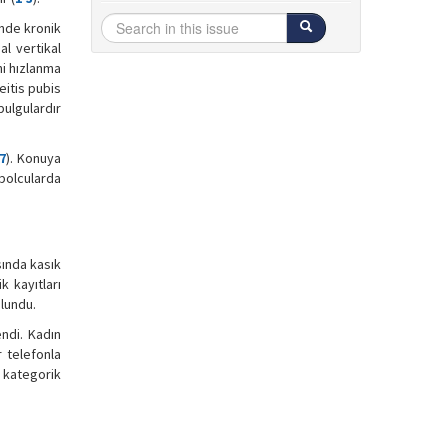
sinde kronik
l vertikal
ni hızlanma
eitis pubis
bulgulardır
7
). Konuya
tbolcularda
sında kasık
k kayıtları
ulundu.
endi. Kadın
 telefonla
 kategorik