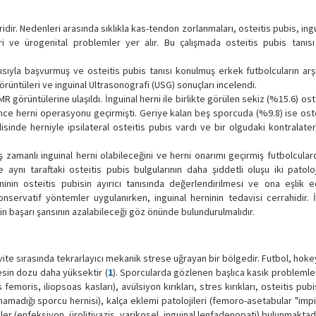
idir. Nedenleri arasında sıklıkla kas-tendon zorlanmaları, osteitis pubis, ingu
leri ve ürogenital problemler yer alır. Bu çalışmada osteitis pubis tanıs
rısıyla başvurmuş ve osteitis pubis tanısı konulmuş erkek futbolcuların arşi
rüntüleri ve inguinal Ultrasonografi (USG) sonuçları incelendi.
R görüntülerine ulaşıldı. İnguinal herni ile birlikte görülen sekiz (%15.6) ost
nce herni operasyonu geçirmişti. Geriye kalan beş sporcuda (%9.8) ise oste
isinde herniyle ipsilateral osteitis pubis vardı ve bir olgudaki kontralater
ş zamanlı inguinal herni olabileceğini ve herni onarımı geçirmiş futbolcular
le aynı taraftaki osteitis pubis bulgularının daha şiddetli oluşu iki patolo
ninin osteitis pubisin ayırıcı tanısında değerlendirilmesi ve ona eşlik e
nservatif yöntemler uygulanırken, inguinal herninin tedavisi cerrahidir. İ
n başarı şansının azalabileceği göz önünde bulundurulmalıdır.
ite sırasında tekrarlayıcı mekanik strese uğrayan bir bölgedir. Futbol, hoke
esin dozu daha yüksektir (
1
). Sporcularda gözlenen başlıca kasık problemle
oris, iliopsoas kasları), avülsiyon kırıkları, stres kırıkları, osteitis pubis
anamadığı sporcu hernisi), kalça eklemi patolojileri (femoro-asetabular "im
mler (enfeksiyon, ürolitiyazis, varikosel, inguinal lenfadenopati) bulunmaktadı