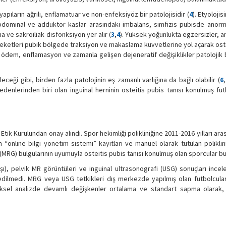
apıların ağrılı, enflamatuar ve non-enfeksiyöz bir patolojisidir (
4
). Etyoloji
 abdominal ve adduktor kaslar arasındaki imbalans, simfizis pubisde anorma
 ve sakroiliak disfonksiyon yer alır (
3
,
4
). Yüksek yoğunlukta egzersizler, a
eketleri pubik bölgede traksiyon ve makaslama kuvvetlerine yol açarak ost
de ödem, enflamasyon ve zamanla gelişen dejeneratif değişiklikler patolojik 
eceği gibi, birden fazla patolojinin eş zamanlı varlığına da bağlı olabilir (
6
,
sı nedenlerinden biri olan inguinal herninin osteitis pubis tanısı konulmuş fu
tik Kurulundan onay alındı. Spor hekimliği polikliniğine 2011-2016 yılları ara
online bilgi yönetim sistemi” kayıtları ve manüel olarak tutulan poliklini
(MRG) bulgularının uyumuyla osteitis pubis tanısı konulmuş olan sporcular b
şı), pelvik MR görüntüleri ve inguinal ultrasonografi (USG) sonuçları incel
l edilmedi. MRG veya USG tetkikleri dış merkezde yapılmış olan futbolcular
istiksel analizde devamlı değişkenler ortalama ve standart sapma olarak,