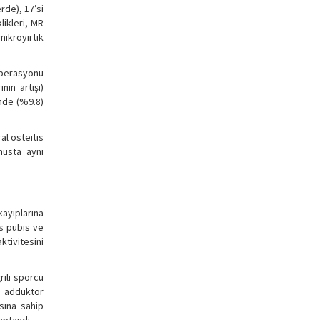
rde), 17’si
likleri, MR
mikroyırtık
 operasyonu
nın artışı)
inde (%9.8)
al osteitis
musta aynı
kayıplarına
is pubis ve
tivitesini
rılı sporcu
la adduktor
sına sahip