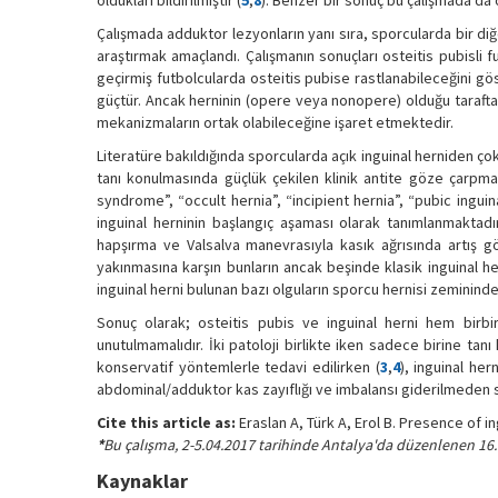
oldukları bildirilmiştir (
5
,
8
). Benzer bir sonuç bu çalışmada da 
Çalışmada adduktor lezyonların yanı sıra, sporcularda bir diğe
araştırmak amaçlandı. Çalışmanın sonuçları osteitis pubisli 
geçirmiş futbolcularda osteitis pubise rastlanabileceğini gö
güçtür. Ancak herninin (opere veya nonopere) olduğu taraftaki
mekanizmaların ortak olabileceğine işaret etmektedir.
Literatüre bakıldığında sporcularda açık inguinal herniden ço
tanı konulmasında güçlük çekilen klinik antite göze çarpmak
syndrome”, “occult hernia”, “incipient hernia”, “pubic ingui
inguinal herninin başlangıç aşaması olarak tanımlanmaktadı
hapşırma ve Valsalva manevrasıyla kasık ağrısında artış g
yakınmasına karşın bunların ancak beşinde klasik inguinal h
inguinal herni bulunan bazı olguların sporcu hernisi zemininde
Sonuç olarak; osteitis pubis ve inguinal herni hem birbirl
unutulmamalıdır. İki patoloji birlikte iken sadece birine tan
konservatif yöntemlerle tedavi edilirken (
3
,
4
), inguinal her
abdominal/adduktor kas zayıflığı ve imbalansı giderilmeden s
Cite this article as:
Eraslan A, Türk A, Erol B. Presence of in
*
Bu çalışma, 2-5.04.2017 tarihinde Antalya'da düzenlenen 16.
Kaynaklar