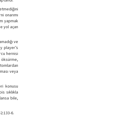
aptandı.
 etmediğini
rni onarımı
orum yapmak
ye yol açan
namadığı ve
ey player’s
rcu hernisi
a öksürme,
ptomlardan
olması veya
eri konusu
is sıklıkla
lansa bile,
2:133-6.