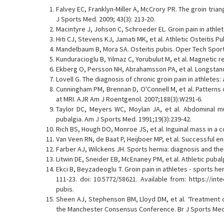
Falvey EC, Franklyn-Miller A, McCrory PR. The groin trian
J Sports Med. 2009; 43(3): 213-20.
Macintyre J, Johson C, Schroeder EL. Groin pain in athle
Hiti CJ, Stevens KJ, Jamati MK, et al. Athletic Osteitis P
Mandelbaum B, Mora SA. Osteitis pubis. Oper Tech Sport
Kunduracioglu B, Yilmaz C, Yorubulut M, et al. Magnetic 
Ekberg O, Persson NH, Abrahamsson PA, et al. Longstandin
Lovell G. The diagnosis of chronic groin pain in athletes:
Cunningham PM, Brennan D, O'Connell M, et al. Patterns 
at MRI. AJR Am J Roentgenol. 2007;188(3):W291-6.
Taylor DC, Meyers WC, Moylan JA, et al. Abdominal mus
pubalgia. Am J Sports Med. 1991;19(3):239-42.
Rich BS, Hough DO, Monroe JS, et al. Inguinal mass in a c
Van Veen RN, de Baat P, Heijboer MP, et al. Successful e
Farber AJ, Wilckens JH. Sports hernia: diagnosis and th
Litwin DE, Sneider EB, McEnaney PM, et al. Athletic pubalg
Ekci B, Beyzadeoglu T. Groin pain in athletes - sports hern
111-23. doi: 10.5772/58621. Available from: https://int
pubis.
Sheen AJ, Stephenson BM, Lloyd DM, et al. ‘Treatment o
the Manchester Consensus Conference. Br J Sports Med.