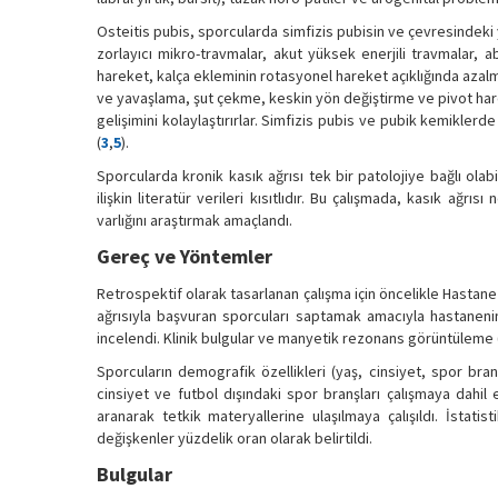
Osteitis pubis, sporcularda simfizis pubisin ve çevresindeki y
zorlayıcı mikro-travmalar, akut yüksek enerjili travmalar,
hareket, kalça ekleminin rotasyonel hareket açıklığında azalma
ve yavaşlama, şut çekme, keskin yön değiştirme ve pivot har
gelişimini kolaylaştırırlar. Simfizis pubis ve pubik kemikler
(
3
,
5
).
Sporcularda kronik kasık ağrısı tek bir patolojiye bağlı olabil
ilişkin literatür verileri kısıtlıdır. Bu çalışmada, kasık ağrı
varlığını araştırmak amaçlandı.
Gereç ve Yöntemler
Retrospektif olarak tasarlanan çalışma için öncelikle Hastane E
ağrısıyla başvuran sporcuları saptamak amacıyla hastanenin “
incelendi. Klinik bulgular ve manyetik rezonans görüntüleme 
Sporcuların demografik özellikleri (yaş, cinsiyet, spor bran
cinsiyet ve futbol dışındaki spor branşları çalışmaya dahi
aranarak tetkik materyallerine ulaşılmaya çalışıldı. İstat
değişkenler yüzdelik oran olarak belirtildi.
Bulgular