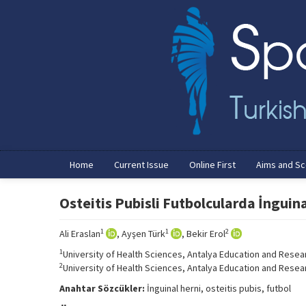
Home
Current Issue
Online First
Aims and S
Osteitis Pubisli Futbolcularda İnguina
1
1
2
Ali Eraslan
, Ayşen Türk
, Bekir Erol
1
University of Health Sciences, Antalya Education and Resea
2
University of Health Sciences, Antalya Education and Resea
Anahtar Sözcükler:
İnguinal herni, osteitis pubis, futbol