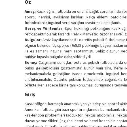
Öz
Amaç:
Kasık ağrısı futbolda en önemli sağlık sorunlarından bir
sporcu hernisi, avülsiyon kırıkları, kalça eklemi patoloji
futbolcularda inguinal herni varlığını araştırmak amaçlandı.
Gereç ve Yöntemler:
Spor hekimliği polikliniğine kasık ağ
retrospektif olarak tarandı. Pelvik Manyetik Rezonans (MR) gö
Bulgular:
Arşiv kayıtlarından 51 osteitis pubisli futbolcunun M
olgusu bulundu. Üç sporcu (%5.8) polikliniğe başvurmadan ö
ile eş zamanlı inguinal herni saptanmıştı. Sekiz olgunun yed
pubise kıyasla bulgular daha şiddetliydi.
Sonuç:
Çalışmanın sonuçları osteitis pubisli futbolcularda e
pubis gelişebildiğini göstermiştir. Bunun yanı sıra, herni i
mekanizmalarla geliştiğine işaret etmektedir. İnguinal her
unutulmamalıdır. Osteitis pubisin tedavisinde çoğunlukla ko
birlikte iken sadece birine tanı konulması durumunda tedavini
Giriş
Kasık bölgesi karmaşık anatomik yapıya sahip ve sportif aktiv
Amerikan futbolu gibi bazı spor branşlarında bu mekanik str
kas-tendon problemleri (adduktor, rektus abdominis, rektus fem
duvarı yetmezlikleri (inguinal herni ve herni kesesinin sapt
labral yırtık, bursit), tuzak nöro-patiler ve ürogenital proble