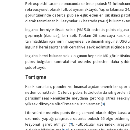
Retrospektif tarama sonucunda osteitis pubisli 51 futbolcunun 
rekreasyonel olarak futbol oynamaktaydı. Yaş ortalaması 24.5
görüntülerinde osteitis pubise eşlik eden en sık ikinci pat
olarak tanımlanan bu lezyonlar 32 hastada (%62) bulunmaktay
İnguinal herniyle ilişkili sekiz (%15.6) osteitis pubis olg
geçirmişti (ikisi sağ, biri sol). Toplam 26 sporcuya kasık a
tanımladıkları için herni muayenesi ve dinamik inguinal USG uy
inguinal herni saptanarak cerrahiye sevk edilmişti (üçünde sol
İnguinal herni bulunan sekiz olgunun hepsinin MR görüntüsünde 
pubis bulguları kontralateral osteitis pubisten daha şidde
şiddetteydi.
Tartışma
Kasık sorunları, popüler ve finansal açıdan önemli bir spor
neden olmaktadır. Osteitis pubis futbolcularda sık görülen bi
parasimfizeal kemiklerde meydana getirdiği stres reaksiyon
yüksek düzeyde sürdürmesine izin vermez (
3
).
Literatürde osteitis pubis ile eş zamanlı olarak diğer kasık ağ
üzerinde yaptığı çalışmada osteitis pubisli 26 olgu bildirmiş
lezyonu) işaret etmiştir (
7
). Futbolcular üzerindeki araştı