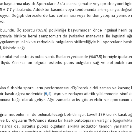
kayıtlarına ulaşıldı. Sporcuların 34’ü lisanslı (amatör veya profesyonel ligle
 ± 7.7 yıl bulundu. Adduktor kasında veya tendonunda artmış sinyal değişik
olojiydi. Değişik derecelerde kas zorlanması veya tendon yapışma yerinde 
dı.
usu bulundu. Üç sporcu (%5.8) polikliniğe başvurmadan önce inguinal herni
ğrısıyla birlikte herni semptomları da (Valsalva manevrası ile inguinal ağrı
gulanmıştı. Klinik ve radyolojik bulguların birlikteliğiyle bu sporcuların beş
, ikisinde sağ).
bilateral osteitis pubis vardı. Bunların yedisinde (%87.5) herniyle ipsilater
tliydi. Yalnızca bir olguda osteitis pubis bulguları sağ ve sol pubik ra
 olan futbolda sporcuların performansını düşürerek ciddi zaman ve kazanç 
r kasık ağrısı nedenidir (
5
,
8
). Aşırı ve zorlayıcı atletik yüklenmenin simfiz
una bağlı olarak gelişir. Ağrı zamanla artış gösterebilir ve sporcunun ak
rısı nedenlerinin de bulunabileceği belirtilmiştir. Lovell 189 kronik kasık ağ
 ve bu olguların %46’sında ikinci bir kasık patolojisinin varlığına (çoğunluk
rmalarda da, osteitis pubisli olguların sıklıkla adduktor tendon yaralanma