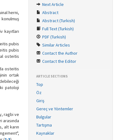
Next Article
inal herni,
Abstract
ı konulmuş
Abstract (Turkish)
Full Text (Turkish)
v kayıtları
PDF (Turkish)
eitis pubis
Similar Articles
itis pubis
Contact the Author
al osteitis
Contact the Editor
da osteitis
jinin ortak
ARTICLE SECTIONS
debileceği
Top
ki patoloji
Öz
Giriş
Gereç ve Yöntemler
y, ragbi ve
Bulgular
ri arasında
Tartışma
, alt karın
pingement",
Kaynaklar
r (
1
-
3
).