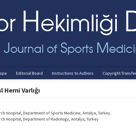
cope
Editorial Board
Instructions to Authors
Copyright Transfe
l Herni Varlığı
rch Hospital, Department of Sports Medicine, Antalya, Turkey
rch Hospital, Department of Radiology, Antalya, Turkey