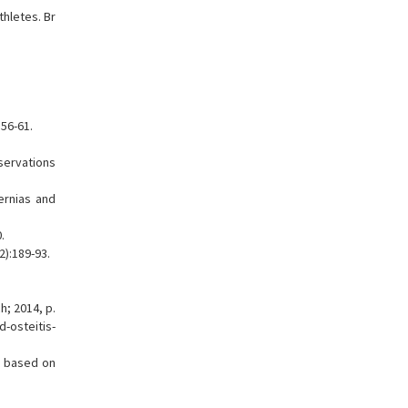
thletes. Br
.
:56-61.
bservations
ernias and
.
2):189-93.
h; 2014, p.
d-osteitis-
t based on