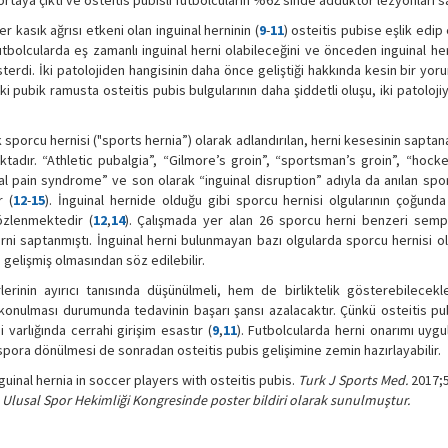
ortaya çıktı ve osteitis pubisli futbolcuların %62’sinde adduktor lezyonları s
r kasık ağrısı etkeni olan inguinal herninin (
9
-
11
) osteitis pubise eşlik edip
futbolcularda eş zamanlı inguinal herni olabileceğini ve önceden inguinal he
sterdi. İki patolojiden hangisinin daha önce geliştiği hakkında kesin bir y
 pubik ramusta osteitis pubis bulgularının daha şiddetli oluşu, iki patoloji
k sporcu hernisi ("sports hernia”) olarak adlandırılan, herni kesesinin sapta
tadır. “Athletic pubalgia”, “Gilmore’s groin”, “sportsman’s groin”, “hock
nal pain syndrome” ve son olarak “inguinal disruption” adıyla da anılan spo
r (
12
-
15
). İnguinal hernide olduğu gibi sporcu hernisi olgularının çoğund
özlenmektedir (
12
,
14
). Çalışmada yer alan 26 sporcu herni benzeri sem
erni saptanmıştı. İnguinal herni bulunmayan bazı olgularda sporcu hernisi 
 gelişmiş olmasından söz edilebilir.
erinin ayırıcı tanısında düşünülmeli, hem de birliktelik gösterebilecekl
ı konulması durumunda tedavinin başarı şansı azalacaktır. Çünkü osteitis pub
ni varlığında cerrahi girişim esastır (
9
,
11
). Futbolcularda herni onarımı uygu
pora dönülmesi de sonradan osteitis pubis gelişimine zemin hazırlayabilir.
guinal hernia in soccer players with osteitis pubis.
Turk J Sports Med.
2017;5
 Ulusal Spor Hekimliği Kongresinde poster bildiri olarak sunulmuştur.