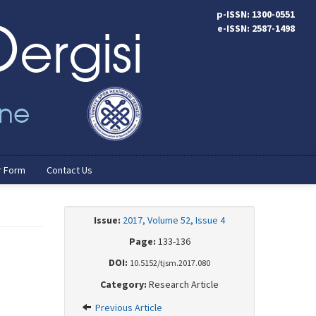
p-ISSN: 1300-0551
e-ISSN: 2587-1498
r Form
Contact Us
Issue:
2017, Volume 52, Issue 4
Page:
133-136
DOI:
10.5152/tjsm.2017.080
Category:
Research Article
Previous Article