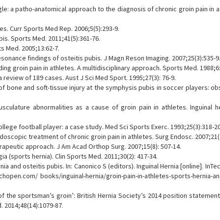
gle: a patho-anatomical approach to the diagnosis of chronic groin pain in a
tes. Curr Sports Med Rep. 2006;5(5):293-9.
ubis. Sports Med. 2011;41(5):361-76.
s Med. 2005;13:62-7.
resonance findings of osteitis pubis. J Magn Reson Imaging. 2007;25(3):535-9
g groin pain in athletes. A multidisciplinary approach. Sports Med. 1988;6
 a review of 189 cases. Aust J Sci Med Sport. 1995;27(3): 76-9.
of bone and soft-tissue injury at the symphysis pubis in soccer players: o
culature abnormalities as a cause of groin pain in athletes. Inguinal h
ollege football player: a case study. Med Sci Sports Exerc. 1993;25(3):318-20
ndoscopic treatment of chronic groin pain in athletes. Surg Endosc. 2007;21(
erapeutic approach. J Am Acad Orthop Surg. 2007;15(8): 507-14.
ia (sports hernia). Clin Sports Med. 2011;30(2): 417-34.
ia and osteitis pubis. In: Canonico S (editors). Inguinal Hernia [online]. InTec
echopen.com/ books/inguinal-hernia/groin-pain-in-athletes-sports-hernia-an
f the sportsman’s groin’: British Hernia Society’s 2014 position statemen
 2014;48(14):1079-87.