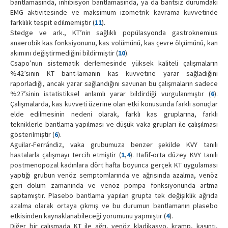
bantlamasında, inhibisyon bantlamasında, ya da bantsız durumdaki
EMG aktivitesinde ve maksimum izometrik kavrama kuvvetinde
farklılık tespit edilmemiştir (
11
).
Stedge ve ark., KT’nin sağlıklı popülasyonda gastroknemius
anaerobik kas fonksiyonunu, kas volümünü, kas çevre ölçümünü, kan
akımını değiştirmediğini bildirmiştir (
10
).
Csapo’nun sistematik derlemesinde yüksek kaliteli çalışmaların
%42’sinin KT bant-lamanın kas kuvvetine yarar sağladığını
raporladığı, ancak yarar sağlandığını savunan bu çalışmaların sadece
%27’sinin istatistiksel anlamlı yarar bildirdiği vurgulanmıştır (
6
).
Çalışmalarda, kas kuvveti üzerine olan etki konusunda farklı sonuçlar
elde edilmesinin nedeni olarak, farklı kas gruplarına, farklı
tekniklerle bantlama yapılması ve düşük vaka grupları ile çalışılması
gösterilmiştir (
6
).
Aguilar-Ferrándiz, vaka grubumuza benzer şekilde KVY tanılı
hastalarla çalışmayı tercih etmiştir (
1
,
4
). Hafif-orta düzey KVY tanılı
postmenopozal kadınlara dört hafta boyunca gerçek KT uygulaması
yaptığı grubun venöz semptomlarında ve ağrısında azalma, venöz
geri dolum zamanında ve venöz pompa fonksiyonunda artma
saptamıştır. Plasebo bantlama yapılan grupta tek değişiklik ağrıda
azalma olarak ortaya çıkmış ve bu durumun bantlamanın plasebo
etkisinden kaynaklanabileceği yorumunu yapmıştır (
4
).
Diğer bir çalışmada KT ile ağrı, venöz kladikasyo, kramp, kaşıntı,