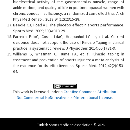
bioelectrical activity of the gastrocnemius muscle, range of
ankle motion, and quality of life in postmenopausal women with
chronic venous insufficiency: a randomized controlled trial. Arch
Phys Med Rehabil. 2013;94(12):2315-28.
Beedie CJ, Foad AJ. The placebo effect in sports performance.
Sports Med. 2009;39(4):313-29.
Parreira PdoC, Costa LdaC, Hespanhol LC Jr, et al. Current
evidence does not support the use of Kinesio Taping in clinical
practice: a systematic review. J Physiother. 2014;60(1):31-9.
Williams S, Whatman C, Hume PA, et al. Kinesio taping in
treatment and prevention of sports injuries: a meta-analysis of
the evidence for its effectiveness. Sports Med. 2012;42(2):153-
64.
This work is licensed under a
Creative Commons Attribution-
NonCommercial-NoDerivatives 4.0 International License
.
Turkish Sports Medicine Association © 2026