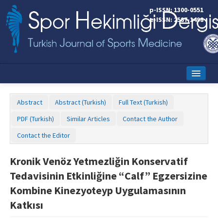
p-ISSN: 1300-0551
e-ISSN: 2587-1498
Home
Abstract
Abstract (Turkish)
Full Text (Turkish)
Current Issue
PDF (Turkish)
Similar Articles
Contact the Author
Online First
Contact the Editor
Aims and Scope
Kronik Venöz Yetmezliğin Konservatif
Editorial Board
Tedavisinin Etkinliğine “Calf” Egzersizine
Instructions to Authors
Kombine Kinezyoteyp Uygulamasının
Katkısı
Copyright Transfer Form