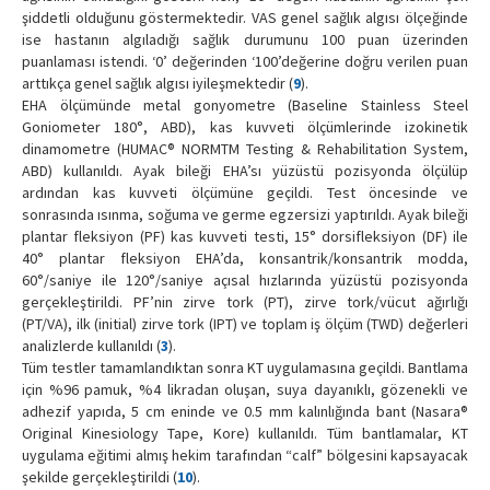
şiddetli olduğunu göstermektedir. VAS genel sağlık algısı ölçeğinde
ise hastanın algıladığı sağlık durumunu 100 puan üzerinden
puanlaması istendi. ‘0’ değerinden ‘100’değerine doğru verilen puan
arttıkça genel sağlık algısı iyileşmektedir (
9
).
EHA ölçümünde metal gonyometre (Baseline Stainless Steel
Goniometer 180°, ABD), kas kuvveti ölçümlerinde izokinetik
dinamometre (HUMAC® NORMTM Testing & Rehabilitation System,
ABD) kullanıldı. Ayak bileği EHA’sı yüzüstü pozisyonda ölçülüp
ardından kas kuvveti ölçümüne geçildi. Test öncesinde ve
sonrasında ısınma, soğuma ve germe egzersizi yaptırıldı. Ayak bileği
plantar fleksiyon (PF) kas kuvveti testi, 15° dorsifleksiyon (DF) ile
40° plantar fleksiyon EHA’da, konsantrik/konsantrik modda,
60°/saniye ile 120°/saniye açısal hızlarında yüzüstü pozisyonda
gerçekleştirildi. PF’nin zirve tork (PT), zirve tork/vücut ağırlığı
(PT/VA), ilk (initial) zirve tork (IPT) ve toplam iş ölçüm (TWD) değerleri
analizlerde kullanıldı (
3
).
Tüm testler tamamlandıktan sonra KT uygulamasına geçildi. Bantlama
için %96 pamuk, %4 likradan oluşan, suya dayanıklı, gözenekli ve
adhezif yapıda, 5 cm eninde ve 0.5 mm kalınlığında bant (Nasara®
Original Kinesiology Tape, Kore) kullanıldı. Tüm bantlamalar, KT
uygulama eğitimi almış hekim tarafından “calf” bölgesini kapsayacak
şekilde gerçekleştirildi (
10
).