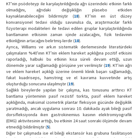
KT’nin psödoteyp ile karşılaştırıldığında ağrı üzerindeki etkinin farklı
olmadığını, ağrıdaki değişikliğin plasebo etkiden
kaynaklanabileceğini bildirmiştir (
18
). KT’nin en üst düzey
konvansiyonel tedavi olduğu savunulsa da, araştırmacılar farklı
fizyoterapi modaliteleri ile tedavi edilen gruplar karşılaştırıldığında
bantlamanın etkisinin zaman içinde azalacağını, fizik tedavinin
etkinliğinin artacağını belirtmiş-lerdir (
18
).
Ayrıca, Williams ve ark.ın sistematik derlemesinde literatürdeki
çalışmaların %40’ının KT’nin eklem hareket açıklığına pozitif etkisini
raporladığı, halbuki bu etkinin kısa süreli devam ettiği, uzun
dönemde yarar sağlamadığı görüşüne yer verilmiştir (
19
). KT’nin ağrı
ve eklem hareket açıklığı üzerine önemli klinik başarı sağlamadığı,
fakat kuadriseps, hamstring ve el kavrama kuvvetinde artış
oluşturduğu sonucuna ulaşılmıştır (
19
).
Sağlıklı bireylerde yapılan bir çalışma, kas tonusunu arttırıcı KT
bantlama yönteminin pasif rezistif torkta, pasif eklem hareket
açıklığında, maksimal izometrik plantar fleksiyon gücünde değişiklik
yaratmadığı, ancak uygulama sonrası 10. dakikada ayak bileği pasif
dorsifleksiyonda iken gastrokinemius kasının elektromiyografik
(EMG) aktivitesinin arttığı, bu etkinin 24 saat sonraki ölçümde devam
etmediği bildirilmiştir (
5
).
Diğer bir çalışmada ise el bileği ekstansör kas grubuna fasilitasyon