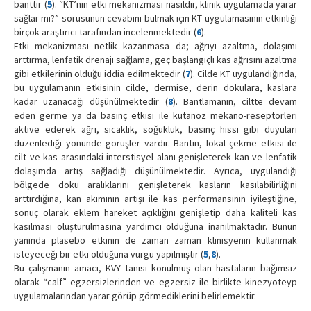
banttır (
5
). “KT’nin etki mekanizması nasıldır, klinik uygulamada yarar
sağlar mı?” sorusunun cevabını bulmak için KT uygulamasının etkinliği
birçok araştırıcı tarafından incelenmektedir (
6
).
Etki mekanizması netlik kazanmasa da; ağrıyı azaltma, dolaşımı
arttırma, lenfatik drenajı sağlama, geç başlangıçlı kas ağrısını azaltma
gibi etkilerinin olduğu iddia edilmektedir (
7
). Cilde KT uygulandığında,
bu uygulamanın etkisinin cilde, dermise, derin dokulara, kaslara
kadar uzanacağı düşünülmektedir (
8
). Bantlamanın, ciltte devam
eden germe ya da basınç etkisi ile kutanöz mekano-reseptörleri
aktive ederek ağrı, sıcaklık, soğukluk, basınç hissi gibi duyuları
düzenlediği yönünde görüşler vardır. Bantın, lokal çekme etkisi ile
cilt ve kas arasındaki interstisyel alanı genişleterek kan ve lenfatik
dolaşımda artış sağladığı düşünülmektedir. Ayrıca, uygulandığı
bölgede doku aralıklarını genişleterek kasların kasılabilirliğini
arttırdığına, kan akımının artışı ile kas performansının iyileştiğine,
sonuç olarak eklem hareket açıklığını genişletip daha kaliteli kas
kasılması oluşturulmasına yardımcı olduğuna inanılmaktadır. Bunun
yanında plasebo etkinin de zaman zaman klinisyenin kullanmak
isteyeceği bir etki olduğuna vurgu yapılmıştır (
5
,
8
).
Bu çalışmanın amacı, KVY tanısı konulmuş olan hastaların bağımsız
olarak “calf” egzersizlerinden ve egzersiz ile birlikte kinezyoteyp
uygulamalarından yarar görüp görmediklerini belirlemektir.