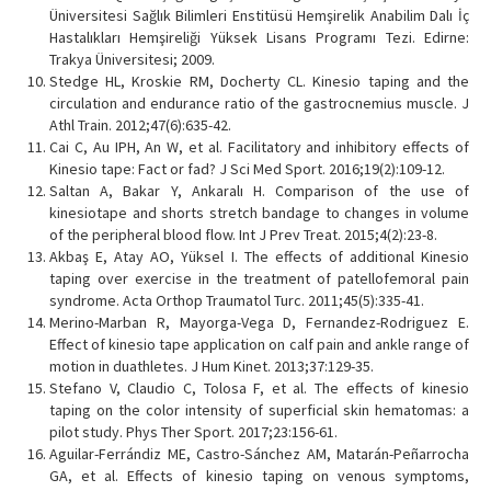
Üniversitesi Sağlık Bilimleri Enstitüsü Hemşirelik Anabilim Dalı İç
Hastalıkları Hemşireliği Yüksek Lisans Programı Tezi. Edirne:
Trakya Üniversitesi; 2009.
Stedge HL, Kroskie RM, Docherty CL. Kinesio taping and the
circulation and endurance ratio of the gastrocnemius muscle. J
Athl Train. 2012;47(6):635-42.
Cai C, Au IPH, An W, et al. Facilitatory and inhibitory effects of
Kinesio tape: Fact or fad? J Sci Med Sport. 2016;19(2):109-12.
Saltan A, Bakar Y, Ankaralı H. Comparison of the use of
kinesiotape and shorts stretch bandage to changes in volume
of the peripheral blood flow. Int J Prev Treat. 2015;4(2):23-8.
Akbaş E, Atay AO, Yüksel I. The effects of additional Kinesio
taping over exercise in the treatment of patellofemoral pain
syndrome. Acta Orthop Traumatol Turc. 2011;45(5):335-41.
Merino-Marban R, Mayorga-Vega D, Fernandez-Rodriguez E.
Effect of kinesio tape application on calf pain and ankle range of
motion in duathletes. J Hum Kinet. 2013;37:129-35.
Stefano V, Claudio C, Tolosa F, et al. The effects of kinesio
taping on the color intensity of superficial skin hematomas: a
pilot study. Phys Ther Sport. 2017;23:156-61.
Aguilar-Ferrándiz ME, Castro-Sánchez AM, Matarán-Peñarrocha
GA, et al. Effects of kinesio taping on venous symptoms,