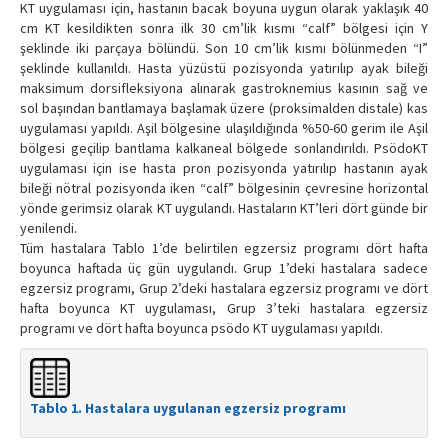
KT uygulaması için, hastanın bacak boyuna uygun olarak yaklaşık 40
cm KT kesildikten sonra ilk 30 cm’lik kısmı “calf” bölgesi için Y
şeklinde iki parçaya bölündü. Son 10 cm’lik kısmı bölünmeden “I”
şeklinde kullanıldı. Hasta yüzüstü pozisyonda yatırılıp ayak bileği
maksimum dorsifleksiyona alınarak gastroknemius kasının sağ ve
sol başından bantlamaya başlamak üzere (proksimalden distale) kas
uygulaması yapıldı. Aşil bölgesine ulaşıldığında %50-60 gerim ile Aşil
bölgesi geçilip bantlama kalkaneal bölgede sonlandırıldı. PsödoKT
uygulaması için ise hasta pron pozisyonda yatırılıp hastanın ayak
bileği nötral pozisyonda iken “calf” bölgesinin çevresine horizontal
yönde gerimsiz olarak KT uygulandı. Hastaların KT’leri dört günde bir
yenilendi.
Tüm hastalara Tablo 1’de belirtilen egzersiz programı dört hafta
boyunca haftada üç gün uygulandı. Grup 1’deki hastalara sadece
egzersiz programı, Grup 2’deki hastalara egzersiz programı ve dört
hafta boyunca KT uygulaması, Grup 3’teki hastalara egzersiz
programı ve dört hafta boyunca psödo KT uygulaması yapıldı.
Tablo 1. Hastalara uygulanan egzersiz programı