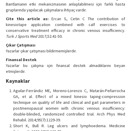
Bantlamanın etki mekanizmasının anlaşılabilmesi için farklı hasta
gruplarında yapılacak çalışmalara ihtiyaç vardır.
Cite this article as:
Ercan S, Cetin C The contribution of
kinesiotape application combined with calf exercises to
conservative treatment efficacy in chronic venous insufficiency.
Turk J Sports Med
2017;52:41-50.
Çıkar Çatışması
Yazarlar çıkar çatışması bildirmemişlerdir.
Finansal Destek
Yazarlar bu çalışma için finansal destek almadıklarını beyan
etmişlerdir.
Kaynaklar
Aguilar-Ferrándiz ME, Moreno-Lorenzo C, Matarán-Peñarrocha
GA, et al. Effect of a mixed kinesio taping-compression
technique on quality of life and clinical and gait parameters in
postmenopausal women with chronic venous insufficiency:
double-blinded, randomized controlled trial. Arch Phys Med
Rehabil. 2014;95(7):1229-39.
Short K, Bull R. Leg ulcers and lymphoedema. Medicine