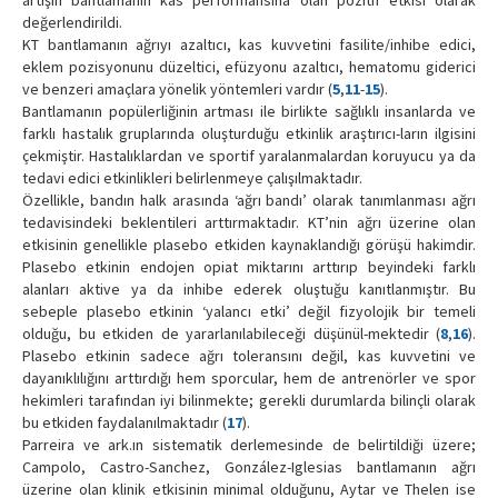
artışın bantlamanın kas performansına olan pozitif etkisi olarak
değerlendirildi.
KT bantlamanın ağrıyı azaltıcı, kas kuvvetini fasilite/inhibe edici,
eklem pozisyonunu düzeltici, efüzyonu azaltıcı, hematomu giderici
ve benzeri amaçlara yönelik yöntemleri vardır (
5
,
11
-
15
).
Bantlamanın popülerliğinin artması ile birlikte sağlıklı insanlarda ve
farklı hastalık gruplarında oluşturduğu etkinlik araştırıcı-ların ilgisini
çekmiştir. Hastalıklardan ve sportif yaralanmalardan koruyucu ya da
tedavi edici etkinlikleri belirlenmeye çalışılmaktadır.
Özellikle, bandın halk arasında ‘ağrı bandı’ olarak tanımlanması ağrı
tedavisindeki beklentileri arttırmaktadır. KT’nin ağrı üzerine olan
etkisinin genellikle plasebo etkiden kaynaklandığı görüşü hakimdir.
Plasebo etkinin endojen opiat miktarını arttırıp beyindeki farklı
alanları aktive ya da inhibe ederek oluştuğu kanıtlanmıştır. Bu
sebeple plasebo etkinin ‘yalancı etki’ değil fizyolojik bir temeli
olduğu, bu etkiden de yararlanılabileceği düşünül-mektedir (
8
,
16
).
Plasebo etkinin sadece ağrı toleransını değil, kas kuvvetini ve
dayanıklılığını arttırdığı hem sporcular, hem de antrenörler ve spor
hekimleri tarafından iyi bilinmekte; gerekli durumlarda bilinçli olarak
bu etkiden faydalanılmaktadır (
17
).
Parreira ve ark.ın sistematik derlemesinde de belirtildiği üzere;
Campolo, Castro-Sanchez, González-Iglesias bantlamanın ağrı
üzerine olan klinik etkisinin minimal olduğunu, Aytar ve Thelen ise