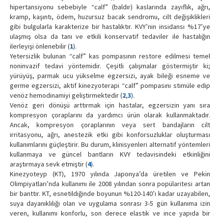
hipertansiyonu sebebiyle “calf” (baldır) kaslarında zayıflık, ağrı,
kramp, kaşıntı, ödem, huzursuz bacak sendromu, cilt değişiklikleri
gibi bulgularla karakterize bir hastalıktır. KVY’nin insidansı %17’ye
ulaşmış olsa da tanı ve etkili konservatif tedaviler ile hastalığın
ilerleyişi önlenebilir (
1
).
Yetersizlik bulunan “calf” kas pompasının restore edilmesi temel
noninvazif tedavi yöntemidir. Çeşitli çalışmalar göstermiştir ki;
yürüyüş, parmak ucu yükselme egzersizi, ayak bileği esneme ve
germe egzersizi, aktif kinezyoterapi “calf” pompasını stimüle edip
venöz hemodinamiyi geliştirmektedir (
2
,
3
).
Venöz geri dönüşü arttırmak için hastalar, egzersizin yanı sıra
kompresyon çoraplarını da yardımcı ürün olarak kullanmaktadır.
Ancak, kompresyon çoraplarının veya sert bandajların cilt
irritasyonu, ağrı, anestezik etki gibi konforsuzluklar oluşturması
kullanımlarını güçleştirir. Bu durum, klinisyenleri alternatif yöntemleri
kullanmaya ve güncel bantların KVY tedavisindeki etkinliğini
araştırmaya sevk etmiştir (
4
).
Kinezyoteyp (KT), 1970 yılında Japonya’da üretilen ve Pekin
Olimpiyatları’nda kullanımı ile 2008 yılından sonra popülaritesi artan
bir banttır. KT, esnetildiğinde boyunun %120-140’ı kadar uzayabilen,
suya dayanıklılığı olan ve uygulama sonrası 3-5 gün kullanıma izin
veren, kullanımı konforlu, son derece elastik ve ince yapıda bir