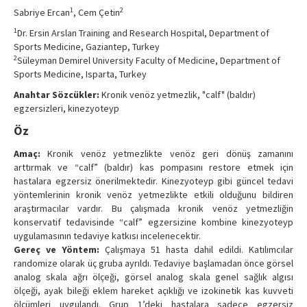
Contact Us
1
2
Sabriye Ercan
, Cem Çetin
1
Dr. Ersin Arslan Training and Research Hospital, Department of
Sports Medicine, Gaziantep, Turkey
2
Süleyman Demirel University Faculty of Medicine, Department of
Sports Medicine, Isparta, Turkey
Anahtar Sözcükler:
Kronik venöz yetmezlik, "calf" (baldır)
egzersizleri, kinezyoteyp
Öz
Amaç:
Kronik venöz yetmezlikte venöz geri dönüş zamanını
arttırmak ve “calf” (baldır) kas pompasını restore etmek için
hastalara egzersiz önerilmektedir. Kinezyoteyp gibi güncel tedavi
yöntemlerinin kronik venöz yetmezlikte etkili olduğunu bildiren
araştırmacılar vardır. Bu çalışmada kronik venöz yetmezliğin
konservatif tedavisinde “calf” egzersizine kombine kinezyoteyp
uygulamasının tedaviye katkısı incelenecektir.
Gereç ve Yöntem:
Çalışmaya 51 hasta dahil edildi. Katılımcılar
randomize olarak üç gruba ayrıldı. Tedaviye başlamadan önce görsel
analog skala ağrı ölçeği, görsel analog skala genel sağlık algısı
ölçeği, ayak bileği eklem hareket açıklığı ve izokinetik kas kuvveti
ölçümleri uygulandı. Grup 1’deki hastalara sadece egzersiz