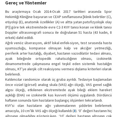
Gereç ve Yöntemler
Bu araştırmaya Ocak 2014-Ocak 2017 tarihleri arasında Spor
Hekimliği Kliniğine başvuran ve CEAP sınıflamasına [klinik belirtiler (C),
etiyoloji (E), anatomik özellikler (A) ve altta yatan patofizyolojik olay
(P)] göre tek ekstremitede evre C2-3 KVY tanısı konan ve klinik tanısı
Doppler ultrasonografi sonucu ile doğrulanan 51 hasta (43 kadın, 8
erkek) dahil edildi.
Ağrılı venöz ülserasyon, aktif lokal enfek-siyon, test sırasında hasta
uyumsuzluğu, kompanse olmayan kalp ve akciğer yetmezliği,
periferik arter hastalığı, diyabet, hastanın vazodilatör tedavi alması,
ayak bileğinde ortopedik rahatsızlığının olması, izokinetik
dinamometrede çalışmasına engel teşkil eden sistemik hastalığın
olması, KT’ye alerjik cilt reaksiyonu vermesi dışlama kriterleri olarak
belirlendi.
Katılımcılar randomize olarak üç gruba ayrıldı. Tedaviye başlamadan
önce vizüel (görsel) analog skala (VAS) ağrı ölçeği, VAS genel sağlık
algısı ölçeği, etkilenen ekstremitede ayak bileği eklem hareket
açıklığı (EHA) ve izokinetik kas kuvveti ölçümü uygulandı. Dördüncü
haftanın sonunda tüm hastaların başlangıç ölçümleri tekrarlandı.
KVY’si olan hastaların ağrı yakınmalarının şiddetini belirlemek
amacıyla, 10 cm’lik VAS ağrı ölçeği kullanıldı (
3
). ‘0’ değeri hastanın hiç
ağrısının olmadığını gösterir-ken, ‘10’ değeri hastanın ağrısının çok