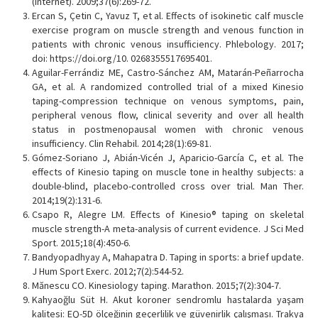
(Internet). 2009;37(6):269-72.
Ercan S, Çetin C, Yavuz T, et al. Effects of isokinetic calf muscle
exercise program on muscle strength and venous function in
patients with chronic venous insufficiency. Phlebology. 2017;
doi: https://doi.org/10. 0268355517695401.
Aguilar-Ferrándiz ME, Castro-Sánchez AM, Matarán-Peñarrocha
GA, et al. A randomized controlled trial of a mixed Kinesio
taping-compression technique on venous symptoms, pain,
peripheral venous flow, clinical severity and over all health
status in postmenopausal women with chronic venous
insufficiency. Clin Rehabil. 2014;28(1):69-81.
Gómez-Soriano J, Abián-Vicén J, Aparicio-García C, et al. The
effects of Kinesio taping on muscle tone in healthy subjects: a
double-blind, placebo-controlled cross over trial. Man Ther.
2014;19(2):131-6.
Csapo R, Alegre LM. Effects of Kinesio® taping on skeletal
muscle strength-A meta-analysis of current evidence. J Sci Med
Sport. 2015;18(4):450-6.
Bandyopadhyay A, Mahapatra D. Taping in sports: a brief update.
J Hum Sport Exerc. 2012;7(2):544-52.
Mănescu CO. Kinesiology taping. Marathon. 2015;7(2):304-7.
Kahyaoğlu Süt H. Akut koroner sendromlu hastalarda yaşam
kalitesi: EQ-5D ölçeğinin geçerlilik ve güvenirlik çalışması. Trakya