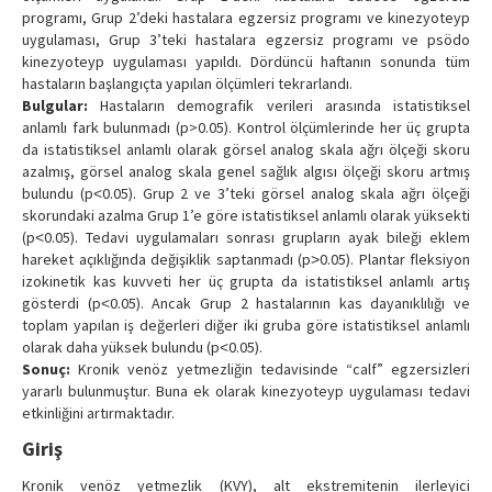
programı, Grup 2’deki hastalara egzersiz programı ve kinezyoteyp
uygulaması, Grup 3’teki hastalara egzersiz programı ve psödo
kinezyoteyp uygulaması yapıldı. Dördüncü haftanın sonunda tüm
hastaların başlangıçta yapılan ölçümleri tekrarlandı.
Bulgular:
Hastaların demografik verileri arasında istatistiksel
anlamlı fark bulunmadı (p>0.05). Kontrol ölçümlerinde her üç grupta
da istatistiksel anlamlı olarak görsel analog skala ağrı ölçeği skoru
azalmış, görsel analog skala genel sağlık algısı ölçeği skoru artmış
bulundu (p˂0.05). Grup 2 ve 3’teki görsel analog skala ağrı ölçeği
skorundaki azalma Grup 1’e göre istatistiksel anlamlı olarak yüksekti
(p˂0.05). Tedavi uygulamaları sonrası grupların ayak bileği eklem
hareket açıklığında değişiklik saptanmadı (p˃0.05). Plantar fleksiyon
izokinetik kas kuvveti her üç grupta da istatistiksel anlamlı artış
gösterdi (p˂0.05). Ancak Grup 2 hastalarının kas dayanıklılığı ve
toplam yapılan iş değerleri diğer iki gruba göre istatistiksel anlamlı
olarak daha yüksek bulundu (p˂0.05).
Sonuç:
Kronik venöz yetmezliğin tedavisinde “calf” egzersizleri
yararlı bulunmuştur. Buna ek olarak kinezyoteyp uygulaması tedavi
etkinliğini artırmaktadır.
Giriş
Kronik venöz yetmezlik (KVY), alt ekstremitenin ilerleyici