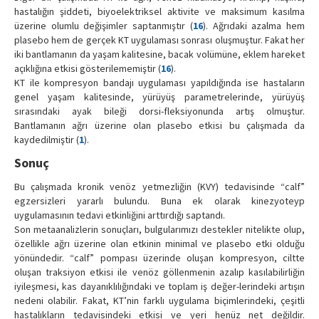
hastalığın şiddeti, biyoelektriksel aktivite ve maksimum kasılma
üzerine olumlu değişimler saptanmıştır (
16
). Ağrıdaki azalma hem
plasebo hem de gerçek KT uygulaması sonrası oluşmuştur. Fakat her
iki bantlamanın da yaşam kalitesine, bacak volümüne, eklem hareket
açıklığına etkisi gösterilememiştir (
16
).
KT ile kompresyon bandajı uygulaması yapıldığında ise hastaların
genel yaşam kalitesinde, yürüyüş parametrelerinde, yürüyüş
sırasındaki ayak bileği dorsi-fleksiyonunda artış olmuştur.
Bantlamanın ağrı üzerine olan plasebo etkisi bu çalışmada da
kaydedilmiştir (
1
).
Sonuç
Bu çalışmada kronik venöz yetmezliğin (KVY) tedavisinde “calf”
egzersizleri yararlı bulundu. Buna ek olarak kinezyoteyp
uygulamasının tedavi etkinliğini arttırdığı saptandı.
Son metaanalizlerin sonuçları, bulgularımızı destekler nitelikte olup,
özellikle ağrı üzerine olan etkinin minimal ve plasebo etki olduğu
yönündedir. “calf” pompası üzerinde oluşan kompresyon, ciltte
oluşan traksiyon etkisi ile venöz göllenmenin azalıp kasılabilirliğin
iyileşmesi, kas dayanıklılığındaki ve toplam iş değer-lerindeki artışın
nedeni olabilir. Fakat, KT’nin farklı uygulama biçimlerindeki, çeşitli
hastalıkların tedavisindeki etkisi ve yeri henüz net değildir.