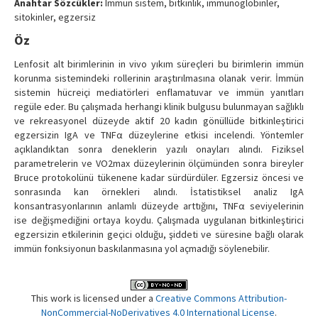
Anahtar Sözcükler:
Immün sistem, bitkinlik, immünoglobinler,
Contact Us
sitokinler, egzersiz
Öz
Lenfosit alt birimlerinin in vivo yıkım süreçleri bu birimlerin immün
korunma sistemindeki rollerinin araştırılmasına olanak verir. İmmün
sistemin hücreiçi mediatörleri enflamatuvar ve immün yanıtları
regüle eder. Bu çalışmada herhangi klinik bulgusu bulunmayan sağlıklı
ve rekreasyonel düzeyde aktif 20 kadın gönüllüde bitkinleştirici
egzersizin IgA ve TNFα düzeylerine etkisi incelendi. Yöntemler
açıklandıktan sonra deneklerin yazılı onayları alındı. Fiziksel
parametrelerin ve VO2max düzeylerinin ölçümünden sonra bireyler
Bruce protokolünü tükenene kadar sürdürdüler. Egzersiz öncesi ve
sonrasında kan örnekleri alındı. İstatistiksel analiz IgA
konsantrasyonlarının anlamlı düzeyde arttığını, TNFα seviyelerinin
ise değişmediğini ortaya koydu. Çalışmada uygulanan bitkinleştirici
egzersizin etkilerinin geçici olduğu, şiddeti ve süresine bağlı olarak
immün fonksiyonun baskılanmasına yol açmadığı söylenebilir.
This work is licensed under a
Creative Commons Attribution-
NonCommercial-NoDerivatives 4.0 International License
.