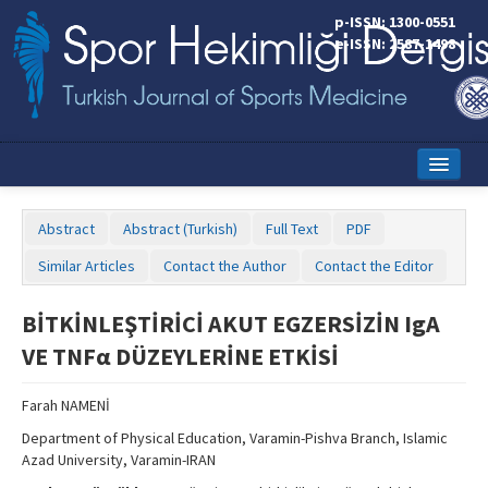
p-ISSN: 1300-0551
e-ISSN: 2587-1498
Home
Abstract
Abstract (Turkish)
Full Text
PDF
Current Issue
Similar Articles
Contact the Author
Contact the Editor
Online First
BİTKİNLEŞTİRİCİ AKUT EGZERSİZİN IgA
Aims and Scope
VE TNFα DÜZEYLERİNE ETKİSİ
Editorial Board
Farah NAMENİ
Instructions to Authors
Department of Physical Education, Varamin-Pishva Branch, Islamic
Azad University, Varamin-IRAN
Copyright Transfer Form