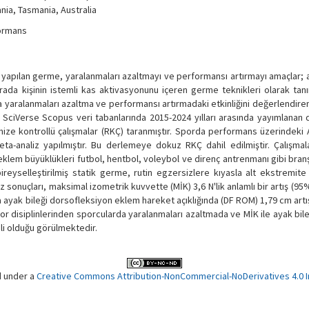
nia, Tasmania, Australia
formans
n yapılan germe, yaralanmaları azaltmayı ve performansı artırmayı amaçlar; 
, burada kişinin istemli kas aktivasyonunu içeren germe teknikleri olarak ta
a yaralanmaları azaltma ve performansı artırmadaki etkinliğini değerlendiren
ciVerse Scopus veri tabanlarında 2015-2024 yılları arasında yayımlanan 
mize kontrollü çalışmalar (RKÇ) taranmıştır. Sporda performans üzerindeki 
eta-analiz yapılmıştır. Bu derlemeye dokuz RKÇ dahil edilmiştir. Çalışmala
eklem büyüklükleri futbol, hentbol, voleybol ve direnç antrenmanı gibi branş
ireyselleştirilmiş statik germe, rutin egzersizlere kıyasla alt ekstremit
 sonuçları, maksimal izometrik kuvvette (MİK) 3,6 N'lik anlamlı bir artış (95
 ayak bileği dorsofleksiyon eklem hareket açıklığında (DF ROM) 1,79 cm art
spor disiplinlerinden sporcularda yaralanmaları azaltmada ve MİK ile ayak bi
li olduğu görülmektedir.
d under a
Creative Commons Attribution-NonCommercial-NoDerivatives 4.0 In