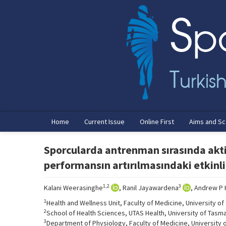
Home
Current Issue
Online First
Aims and S
Sporcularda antrenman sırasında akti
performansın artırılmasındaki etkinl
1,2
3
Kalani Weerasinghe
, Ranil Jayawardena
, Andrew P H
1
Health and Wellness Unit, Faculty of Medicine, University o
2
School of Health Sciences, UTAS Health, University of Tasma
3
Department of Physiology, Faculty of Medicine, University