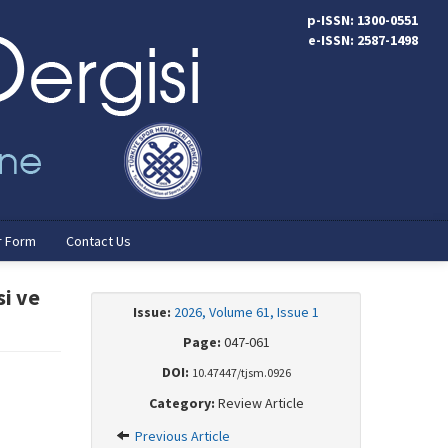
p-ISSN: 1300-0551
e-ISSN: 2587-1498
r Form
Contact Us
si ve
Issue:
2026, Volume 61, Issue 1
Page:
047-061
DOI:
10.47447/tjsm.0926
Category:
Review Article
Previous Article