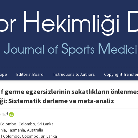
cope
Editorial Board
Instructions to Authors
Copyright Transfe
f germe egzersizlerinin sakatlıkların önlenme
iği: Sistematik derleme ve meta-analiz
4
ills
f Colombo, Colombo, Sri Lanka
nia, Tasmania, Australia
 of Colombo, Colombo, Sri Lanka