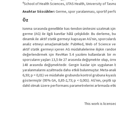
4
School of Health Sciences, UTAS Health, University of Tasma
Anahtar Sözcükler:
Germe, spor yaralanması, sportif per
Öz
Isınma sırasında genellikle kas-tendon ünitesini uzatmak içi
germe (AG) ile ilgili kanıtlar hâlâ çelişkilidir. Bu derleme
dinamik ile aktif statik germeyi kapsayan AG'nin, sporculard
analiz etmeyi amaçlamaktadır. PubMed, Web of Science ve S
aktif statik germeyi içeren AG müdahalelerine ilişkin rando
değerlendirmek için RevMan 5.4 yazılımı kullanılarak bir m
sporcuların yaşları 13,5 ile 27 arasında değişmekte olup, örn
148 arasında değişmektedir. Gergin kaslar için uygulanan b
yaralanmalarını azaltmada daha etkili bulunmuştur. Meta-analiz
6,93; p = 0,01) ve müdahale grubunda kontrol grubuna kıyasla
göstermiştir (95% GA, 0,85-2,73; p < 0,001). AG'nin, çeşitli 
dahil olmak üzere performans parametrelerini artırmada etki
This work is license