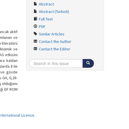
Abstract
Abstract (Turkish)
Full Text
PDF
ancak aktif
Similar Articles
nımlanan ve
Contact the Author
 literatürü
dinamik ve
Contact the Editor
AG etkisini
ra katılan
larda 8 ile
e ve gövde
% GA, 0,28-
ış olduğunu
leği DF ROM
ternational License
.