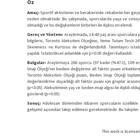
Öz
Amaç:
Sportif aktivitenin ve beraberinde rekabetin her geçen
neden olmaktadır. Bu çalışmada, sporcularda yaşa ve cinsiye
olmadığı ve bu değişkenlerin birbirleri ile ilişkisi incelendi.
Gereç ve Yöntem:
Araştırmada, 14-40 yaş arası sporculara p
bilgilere, Toronto Aleksitimi Ölçeğine, Yeme Tutum Testi-26'
Skewness ve Kurtosis ile değerlendirildi. Tanımlayıcı istat
yapıldı. İstatistiksel anlamlılık için p<0.05 değeri kullanıldı.
Bulgular:
Araştırmaya 206 sporcu (97 kadın (%47.1), 109 erk
İmajı Ölçeği'nin bedeni değiştirme alt faktör puanı erkekler
Toronto Aleksitimi Ölçeği puanı, Beden İmajı Ölçeği topla
değerlendirme duyarlılığı alt faktör puanı için gruplar arasınd
(p<0.05). Aleksitiminin yaş ve beden imajı algısı ile ilişkili ol
gösterdi (p<0.05).
Sonuç:
Adolesan dönemden itibaren sporcuların özellikle 
gelişimi) açısından takip edilmesi gerekmektedir. Bu takipler
This work is license