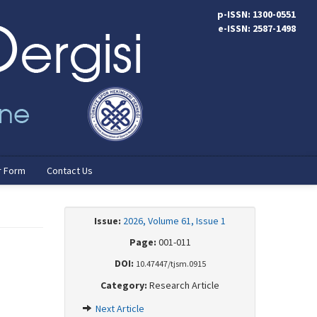
p-ISSN: 1300-0551
e-ISSN: 2587-1498
r Form
Contact Us
Issue:
2026, Volume 61, Issue 1
Page:
001-011
DOI:
10.47447/tjsm.0915
Category:
Research Article
Next Article