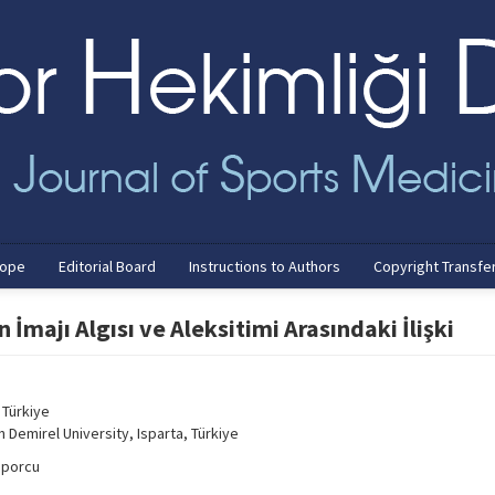
cope
Editorial Board
Instructions to Authors
Copyright Transfe
majı Algısı ve Aleksitimi Arasındaki İlişki
 Türkiye
Demirel University, Isparta, Türkiye
sporcu