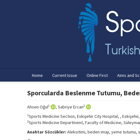
Home
Current Issue
Online First
Aims and S
Sporcularda Beslenme Tutumu, Beden İ
1
2
Ahsen Oğul
, Sabriye Ercan
1
Sports Medicine Section, Eskişehir City Hospital, , Eskişehir,
2
Sports Medicine Department, Faculty of Medicine, Süleyman 
Anahtar Sözcükler:
Aleksitimi, beden imajı, yeme tutumu, 