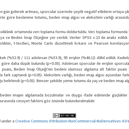
 gün giderek artması, sporcular üzerinde çeşitli negatif etkilerin ortaya ç
te göre beslenme tutumu, beden imajı algısı ve aleksitimi varlığı arasınd
oliklinik ortamında veri toplama formu doldurtuldu. Veri toplama formunda 
ya ve Beden İmajı Ölçeğine yer verildi. Veriler SPSS v.23 ile analiz edildi.
istikler, t-testleri, Monte Carlo düzeltmeli ki-kare ve Pearson korelasyon
ek (%52.9) / 111 adolesan (%53.9), 95 erişkin (%46.1)) dâhil edildi. Kadın
e göre daha düşük bulundu (p<0.05). Adolesan sporcular ile erişkin sporcul
m puanı, Beden İmajı Ölçeği'nin bedeni olumsuz algılama alt faktör puanı
a fark saptandı (p<0.05). Aleksitimi varlığı, beden imajı algısı açısından far
duğu belirlendi (p<0.05). Benzer şekilde yeme tutumu da yaş ve beden imajı algıs
beden imajını algılamada bozulmalar ve duygu ifade ediminde güçlükler (
 sırasında cinsiyet faktörü göz önünde bulundurulmalıdır.
d under a
Creative Commons Attribution-NonCommercial-NoDerivatives 4.0 In