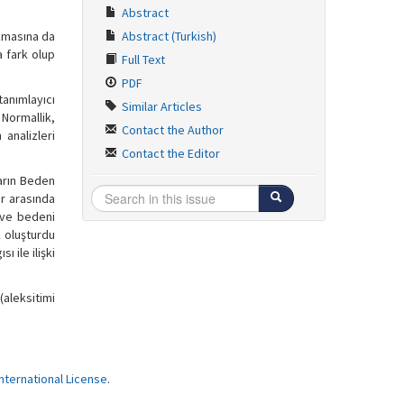
Abstract
ıkmasına da
Abstract (Turkish)
a fark olup
Full Text
PDF
tanımlayıcı
Similar Articles
 Normallik,
Contact the Author
 analizleri
Contact the Editor
ların Beden
ar arasında
 ve bedeni
k oluşturdu
ı ile ilişki
aleksitimi
ternational License
.