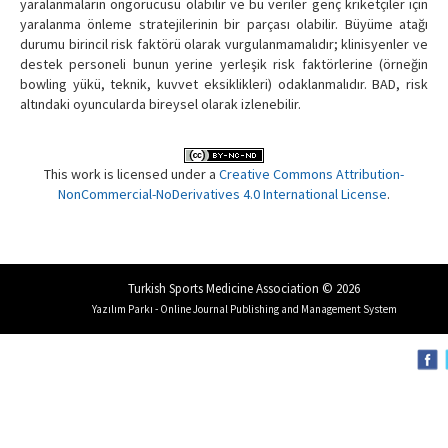
yaralanmaların öngörücüsü olabilir ve bu veriler genç kriketçiler için
yaralanma önleme stratejilerinin bir parçası olabilir. Büyüme atağı
durumu birincil risk faktörü olarak vurgulanmamalıdır; klinisyenler ve
destek personeli bunun yerine yerleşik risk faktörlerine (örneğin
bowling yükü, teknik, kuvvet eksiklikleri) odaklanmalıdır. BAD, risk
altındaki oyuncularda bireysel olarak izlenebilir.
This work is licensed under a
Creative Commons Attribution-
NonCommercial-NoDerivatives 4.0 International License
.
Turkish Sports Medicine Association © 2026
Yazılım Parkı - Online Journal Publishing and Management System