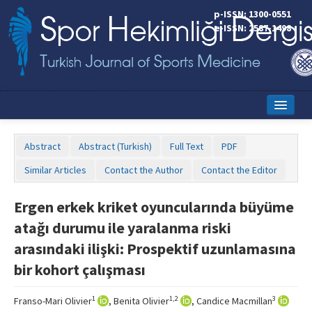
p-ISSN: 1300-0551
e-ISSN: 2587-1498
Home
Abstract
Abstract (Turkish)
Full Text
PDF
Current Issue
Similar Articles
Contact the Author
Contact the Editor
Online First
Ergen erkek kriket oyuncularında büyüme
Aims and Scope
atağı durumu ile yaralanma riski
Editorial Board
arasındaki ilişki: Prospektif uzunlamasına
bir kohort çalışması
Instructions to Authors
Copyright Transfer Form
1
1,2
3
Franso-Mari Olivier
, Benita Olivier
, Candice Macmillan