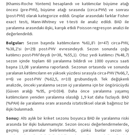
(Khamis-Roche Yöntemi) hesaplandı ve katılımcılar büyüme atağı
öncesi (pre-PHV), büyüme atağı sırasında (circa-PHV) ve sonrası
(post-PHV) olarak kategorize edildi. Gruplar arasındaki farklar Fisher
exact testi, Mann-Whitney ve t-testi ile analiz edildi. BAD ile
yaralanma arasındaki ilişki, karışık etkili Poisson regresyon analizi ile
değerlendirildi.
Bulgular:
Sezon başında katılımcıların %61,8'i (n=47) circa-PHV,
%38,2'si (n=29) post-PHV evresindeydi. Sezon sonunda çoğu
katılımcı post-PHV'deydi (n=38, %55,1). Otuz yedi katılımcı (%48,7)
sezon içinde toplam 60 yaralanma bildirdi ve 1000 oyuncu saati
başına 13,08 yaralanma raporlandı. Sezonun ortasında ve sonunda
yaralanan katılımcıların en yüksek yüzdesi sırasıyla circa-PHV (%66,7,
n=6) ve post-PHV (%62,5, n=10) grubundaydı. Tek değişkenli
analizde, önceki yaralanma sezon içi yaralanma için bir öngörücüydü
(Güven aralığı %95, p=0.034). Daha önce yaralanma yaşamış
katılımcıların yeniden yaralanma olasılığı 1,9 kat daha fazlaydı. BAD
(%PAH) ile yaralanma oranı arasında istatistiksel olarak bağımsız bir
ilişki bulunmadı.
Sonuç:
Altı aylık bir kriket sezonu boyunca BAD ile yaralanma riski
arasında bir ilişki bulunmamıştır. Sezon öncesi değerlendirmelerde,
geçmiş yaralanmalar belirlenmelidir, çünkü bunlar sezon içi