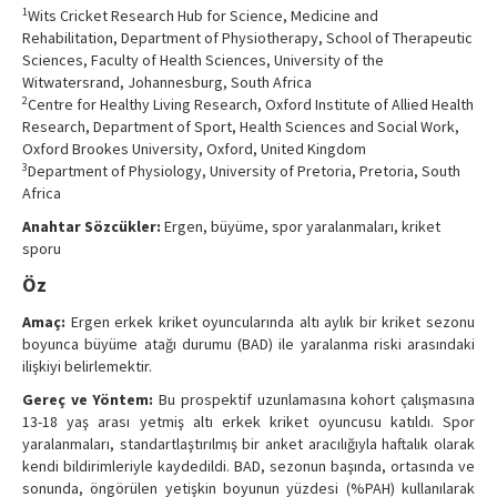
1
Wits Cricket Research Hub for Science, Medicine and
Contact Us
Rehabilitation, Department of Physiotherapy, School of Therapeutic
Sciences, Faculty of Health Sciences, University of the
Witwatersrand, Johannesburg, South Africa
2
Centre for Healthy Living Research, Oxford Institute of Allied Health
Research, Department of Sport, Health Sciences and Social Work,
Oxford Brookes University, Oxford, United Kingdom
3
Department of Physiology, University of Pretoria, Pretoria, South
Africa
Anahtar Sözcükler:
Ergen, büyüme, spor yaralanmaları, kriket
sporu
Öz
Amaç:
Ergen erkek kriket oyuncularında altı aylık bir kriket sezonu
boyunca büyüme atağı durumu (BAD) ile yaralanma riski arasındaki
ilişkiyi belirlemektir.
Gereç ve Yöntem:
Bu prospektif uzunlamasına kohort çalışmasına
13-18 yaş arası yetmiş altı erkek kriket oyuncusu katıldı. Spor
yaralanmaları, standartlaştırılmış bir anket aracılığıyla haftalık olarak
kendi bildirimleriyle kaydedildi. BAD, sezonun başında, ortasında ve
sonunda, öngörülen yetişkin boyunun yüzdesi (%PAH) kullanılarak