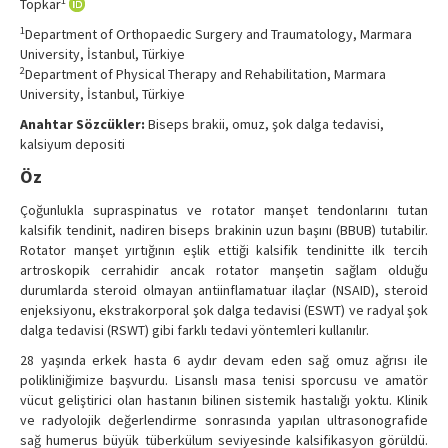
1
Topkar
Contact Us
1
Department of Orthopaedic Surgery and Traumatology, Marmara
University, İstanbul, Türkiye
2
Department of Physical Therapy and Rehabilitation, Marmara
University, İstanbul, Türkiye
Anahtar Sözcükler:
Biseps brakii, omuz, şok dalga tedavisi,
kalsiyum depositi
Öz
Çoğunlukla supraspinatus ve rotator manşet tendonlarını tutan
kalsifik tendinit, nadiren biseps brakinin uzun başını (BBUB) tutabilir.
Rotator manşet yırtığının eşlik ettiği kalsifik tendinitte ilk tercih
artroskopik cerrahidir ancak rotator manşetin sağlam olduğu
durumlarda steroid olmayan antiinflamatuar ilaçlar (NSAID), steroid
enjeksiyonu, ekstrakorporal şok dalga tedavisi (ESWT) ve radyal şok
dalga tedavisi (RSWT) gibi farklı tedavi yöntemleri kullanılır.
28 yaşında erkek hasta 6 aydır devam eden sağ omuz ağrısı ile
polikliniğimize başvurdu. Lisanslı masa tenisi sporcusu ve amatör
vücut geliştirici olan hastanın bilinen sistemik hastalığı yoktu. Klinik
ve radyolojik değerlendirme sonrasında yapılan ultrasonografide
sağ humerus büyük tüberkülum seviyesinde kalsifikasyon görüldü.