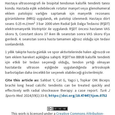
Hastaya ultrasonografi ile bisipital tendonun kalsifik tendiniti tanısı
kondu. Hastada eşlik edebilecek rotator manşet veya glenohumeral
eklem patolojisi varlığını saptamak için manyetik rezonans
görüntüleme (MRG) uygulandı, ek patoloji izlenmedi. Hastaya dört
2
seans 0.25 mJ/mm
3 bar 2000 atım Radial Şok Dalga Tedavisi (RŞDT)
elektromanyetik litotriptör ile uygulandı. RŞDT öncesi hastanın VAS
skoru 9, Constant skoru 37 iken ilk seanstan sonra VAS skoru 6'ya
geriledi. 4. seanstan sonra hasta tamamen ağrısız olduğu için tedavi
sonlandırıldı.
1 yıllık takipte hasta günlük ve spor aktivitelerinde halen ağrısızdı ve
tam eklem hareket açıklığına sahipti. RŞDT'nin BBUB kalsifik tendiniti
için etkili bir tedavi seçeneği olduğu, tendon yırtığı olmayan
hastalarda ultrason eşliğinde uygulandığında artroskopik
barbotajdan daha öncelikli bir seçenek olabileceği gösterilmiştir.
Cite this article as:
Sahbat Y, Cat G, Yagci I, Topkar OM. Biceps
brachii long head calcific tendinitis can be treated quickly and
effectively with radial shockwave therapy: a case report.
Turk J
Sports Med
. 2024;59(1):33-8;
https://doi.org/10.47447/tjsm.0752
This work is licensed under a
Creative Commons Attribution-