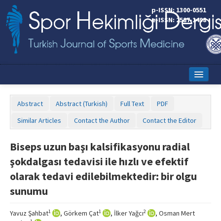
p-ISSN: 1300-0551
e-ISSN: 2587-1498
Home
Abstract
Abstract (Turkish)
Full Text
PDF
Current Issue
Similar Articles
Contact the Author
Contact the Editor
Online First
Biseps uzun başı kalsifikasyonu radial
Aims and Scope
şokdalgası tedavisi ile hızlı ve efektif
Editorial Board
olarak tedavi edilebilmektedir: bir olgu
sunumu
Instructions to Authors
Copyright Transfer Form
1
1
2
Yavuz Şahbat
, Görkem Çat
, İlker Yağcı
, Osman Mert