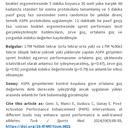
bisiklet ergometresinde 5 dakika boyunca 30 watt yüke karşılık 60
kadansta standart bir ısınma protokolünü tamamlamış ve 5 dakika
pasif geçiş fazı süresinden sonra randomize bir şekilde direnç
temelli ASPA protokolünü uygulamıştır. 12 dakikalık bir pasif geçiş
fazı sonrası
bisiklet ergometresinde sprint performans testi
gerçekleştirilmiştir. Katılımcıların, zirve güç, ortalama güç ve
yorgunluk indeksi değerleri kaydedilmiştir.
Bulgular:
1-TM %60x6 tekrar (orta tekrar-orta yük) ve 1-TM %90x3
tekrar (düşük tekrar-yüksek yük) yükleriyle yapılan ASPA girişimleri
sprint bisiklet egzersiz performansının ortalama güç çıktılarında
istatistiksel olarak anlamsız bir iyileşmeyaratmış, (p<0.47), zirve güç
(p<0.91) yorgunluk indeksi değerlerinde (p<0.79) ise anlamlı bir etkisi
olmamıştır.
Sonuç:
ASPA girişimlerinin kontrol koşuluna göre ortalama güç
değerlerini ılımlı derecede iyileştirdiği ancak uygulanan yükler
arasında anlamlı bir fark bulunmadığı görülmüştür.
Cite this article as:
Genc S, Manci E, Guducu C, Gunay E. Post-
Activation Performance Enhancement (PAPE) interventions at
different loads may enhance sprint performance in well-trained
athletes.
Turk J Sports Med
. 2024;59(3):88-93;
https://doi.org/10.47447/tjsm.0821