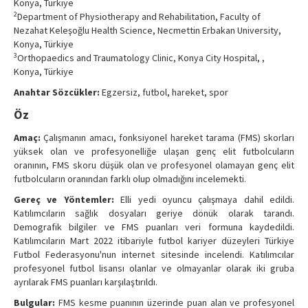
Konya, Türkiye
Contact Us
2
Department of Physiotherapy and Rehabilitation, Faculty of
Nezahat Keleşoğlu Health Science, Necmettin Erbakan University,
Konya, Türkiye
3
Orthopaedics and Traumatology Clinic, Konya City Hospital, ,
Konya, Türkiye
Anahtar Sözcükler:
Egzersiz, futbol, hareket, spor
Öz
Amaç:
Çalışmanın amacı, fonksiyonel hareket tarama (FMS) skorları
yüksek olan ve profesyonelliğe ulaşan genç elit futbolcuların
oranının, FMS skoru düşük olan ve profesyonel olamayan genç elit
futbolcuların oranından farklı olup olmadığını incelemekti.
Gereç ve Yöntemler:
Elli yedi oyuncu çalışmaya dahil edildi.
Katılımcıların sağlık dosyaları geriye dönük olarak tarandı.
Demografik bilgiler ve FMS puanları veri formuna kaydedildi.
Katılımcıların Mart 2022 itibariyle futbol kariyer düzeyleri Türkiye
Futbol Federasyonu'nun internet sitesinde incelendi. Katılımcılar
profesyonel futbol lisansı olanlar ve olmayanlar olarak iki gruba
ayrılarak FMS puanları karşılaştırıldı.
Bulgular:
FMS kesme puanının üzerinde puan alan ve profesyonel