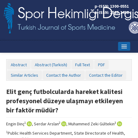
p-ISSN: 1300-0551
e-ISSN: 2587-1498
Home
Abstract
Abstract (Turkish)
Full Text
PDF
Current Issue
Similar Articles
Contact the Author
Contact the Editor
Online First
Elit genç futbolcularda hareket kalitesi
Aims and Scope
profesyonel düzeye ulaşmayı etkileyen
Editorial Board
bir faktör müdür?
Instructions to Authors
1
2
3
Engin Dinç
, Serdar Arslan
, Muhammed Zeki Gültekin
Copyright Transfer Form
1
Public Health Services Department, State Directorate of Health,