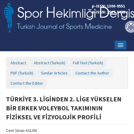
p-ISSN: 1300-0551
e-ISSN: 2587-1498
Home
Abstract
Abstract (Turkish)
Full Text (Turkish)
Current Issue
PDF (Turkish)
Similar Articles
Contact the Author
Online First
Contact the Editor
Aims and Scope
TÜRKİYE 3. LİGİNDEN 2. LİGE YÜKSELEN
Editorial Board
BİR ERKEK VOLEYBOL TAKIMININ
Instructions to Authors
FİZİKSEL VE FİZYOLOJİK PROFİLİ
Copyright Transfer Form
Cem Sinan ASLAN