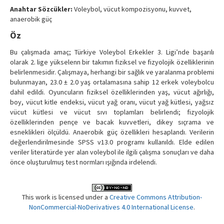
Contact Us
Anahtar Sözcükler:
Voleybol, vücut kompozisyonu, kuvvet,
anaerobik güç
Öz
Bu çalışmada amaç; Türkiye Voleybol Erkekler 3. Ligi’nde başarılı
olarak 2. lige yükselenn bir takımın fiziksel ve fizyolojik özelliklerinin
belirlenmesidir. Çalışmaya, herhangi bir sağlık ve yaralanma problemi
bulunmayan, 23.0 ± 2.0 yaş ortalamasına sahip 12 erkek voleybolcu
dahil edildi. Oyuncuların fiziksel özelliklerinden yaş, vücut ağırlığı,
boy, vücut kitle endeksi, vücut yağ oranı, vücut yağ kütlesi, yağsız
vücut kütlesi ve vücut sıvı toplamları belirlendi; fizyolojik
özelliklerinden pençe ve bacak kuvvetleri, dikey sıçrama ve
esneklikleri ölçüldü. Anaerobik güç özellikleri hesaplandı. Verilerin
değerlendirilmesinde SPSS v13.0 programı kullanıldı. Elde edilen
veriler literatürde yer alan voleybol ile ilgili çalışma sonuçları ve daha
önce oluşturulmuş test normları ışığında irdelendi.
This work is licensed under a
Creative Commons Attribution-
NonCommercial-NoDerivatives 4.0 International License
.