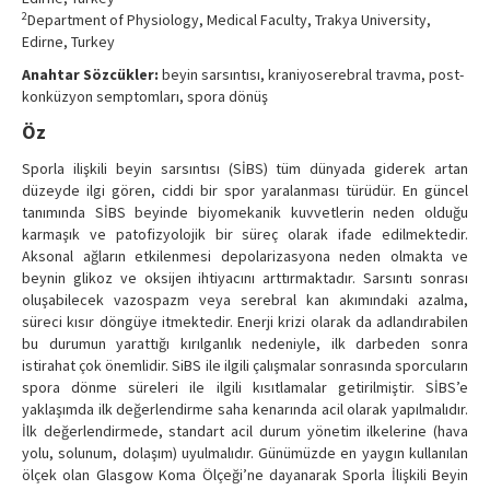
Contact Us
2
Department of Physiology, Medical Faculty, Trakya University,
Edirne, Turkey
Anahtar Sözcükler:
beyin sarsıntısı, kraniyoserebral travma, post-
konküzyon semptomları, spora dönüş
Öz
Sporla ilişkili beyin sarsıntısı (SİBS) tüm dünyada giderek artan
düzeyde ilgi gören, ciddi bir spor yaralanması türüdür. En güncel
tanımında SİBS beyinde biyomekanik kuvvetlerin neden olduğu
karmaşık ve patofizyolojik bir süreç olarak ifade edilmektedir.
Aksonal ağların etkilenmesi depolarizasyona neden olmakta ve
beynin glikoz ve oksijen ihtiyacını arttırmaktadır. Sarsıntı sonrası
oluşabilecek vazospazm veya serebral kan akımındaki azalma,
süreci kısır döngüye itmektedir. Enerji krizi olarak da adlandırabilen
bu durumun yarattığı kırılganlık nedeniyle, ilk darbeden sonra
istirahat çok önemlidir. SiBS ile ilgili çalışmalar sonrasında sporcuların
spora dönme süreleri ile ilgili kısıtlamalar getirilmiştir. SİBS’e
yaklaşımda ilk değerlendirme saha kenarında acil olarak yapılmalıdır.
İlk değerlendirmede, standart acil durum yönetim ilkelerine (hava
yolu, solunum, dolaşım) uyulmalıdır. Günümüzde en yaygın kullanılan
ölçek olan Glasgow Koma Ölçeği’ne dayanarak Sporla İlişkili Beyin