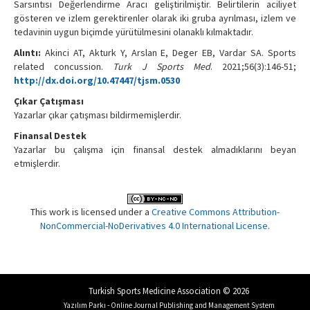
Sarsıntısı Değerlendirme Aracı geliştirilmiştir. Belirtilerin aciliyet
gösteren ve izlem gerektirenler olarak iki gruba ayrılması, izlem ve
tedavinin uygun biçimde yürütülmesini olanaklı kılmaktadır.
Alıntı:
Akinci AT, Akturk Y, Arslan E, Deger EB, Vardar SA. Sports
related concussion.
Turk J Sports Med
. 2021;56(3):146-51;
http://dx.doi.org/10.47447/tjsm.0530
Çıkar Çatışması
Yazarlar çıkar çatışması bildirmemişlerdir.
Finansal Destek
Yazarlar bu çalışma için finansal destek almadıklarını beyan
etmişlerdir.
This work is licensed under a
Creative Commons Attribution-
NonCommercial-NoDerivatives 4.0 International License
.
Turkish Sports Medicine Association © 2026
Yazılım Parkı - Online Journal Publishing and Management System