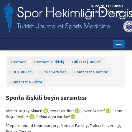
p-ISSN: 1300-0551
e-ISSN: 2587-1498
Home
Abstract
Abstract (Turkish)
Full Text (Turkish)
Current Issue
PDF (Turkish)
Similar Articles
Contact the Author
Online First
Contact the Editor
Aims and Scope
Sporla ilişkili beyin sarsıntısı
Editorial Board
1
1
2
Ahmet Tolgay Akıncı
, Yener Aktürk
, Enver Arslan
, Ecem
Instructions to Authors
2
2
Büşra Değer
, Selma Arzu Vardar
Copyright Transfer Form
1
Department of Neurosurgery, Medical Faculty, Trakya University,
Edirne, Turkey