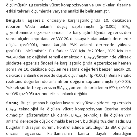
ölçülmüştür. Egzersizin vücut kompozisyonu ve BIA çıktıları üzerine
etkisi tekrarlı ölçümlerde varyans analizi ile belirlenmiştir.
Bulgular:
Egzersiz öncesiyle karşılaştırıldığında 10. dakikadan
itibaren VA’da anlamlı düşüş saptanmıştır (p<0.001). BIA
A-
yönteminde egzersiz öncesi ile karşılaştırıldığında egzersizden
A
sonra ölçülen impedans ve VYY 20. dakikaya kadar anlamlı derecede
düşük (p<0.001), buna karşılık YVK anlamlı derecede yüksek
(p<0.01) ölçülmüştür. Bu farklar VYY için %2.0’den, YVK için ise
%0.40’dan az değişimi temsil etmektedir. BIA
yönteminde yüksek
E-A
şiddette egzersiz öncesi ile karşılaştırıldığında egzersizden hemen
sonra ve 10. dakikada ölçülen rezistans değerleri benzer ancak 20.
dakikada anlamlı derecede düşük ölçülmüştür (p<0.001). Buna karşılık
reaktans değerlerinde anlamlı bir değişim saptanmamıştır (p>0.05).
Yüksek şiddette egzersizin BIA
yöntemi ile belirlenen VYY (p>0.05)
E-A
ve YVK (p>0.05) üzerine etkisi anlamlı değildir.
Sonuç:
Bu çalışmanın bulguları kısa süreli yüksek şiddetli egzersizin
BIA
teknolojisi ile ölçülen vücut kompozisyonu üzerine etkisi
E-A
olmadığını göstermiştir. Ek olarak, BIA
teknolojisi ile ölçülen VYY
A-A
anlamlı derecede düşük olmakla beraber, bu düşüş %2’den azdır. Bu
bulgular hidrasyon durumu kontrol altında tutulduğunda BIA ölçümü
öncesi egzersiz kısıtlamasının kanıta dayalı olmadığını