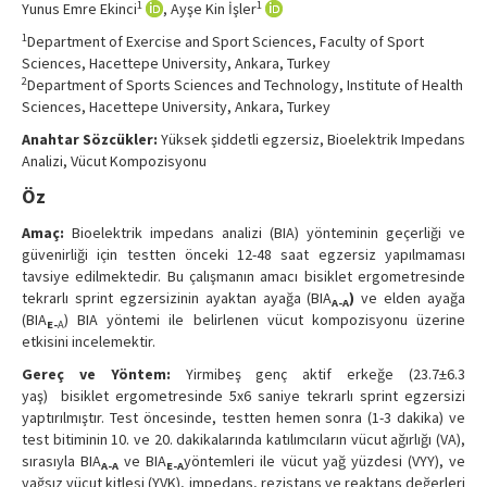
1
1
Yunus Emre Ekinci
, Ayşe Kin İşler
Contact Us
1
Department of Exercise and Sport Sciences, Faculty of Sport
Sciences, Hacettepe University, Ankara, Turkey
2
Department of Sports Sciences and Technology, Institute of Health
Sciences, Hacettepe University, Ankara, Turkey
Anahtar Sözcükler:
Yüksek şiddetli egzersiz, Bioelektrik Impedans
Analizi, Vücut Kompozisyonu
Öz
Amaç:
Bioelektrik impedans analizi (BIA) yönteminin geçerliği ve
güvenirliği için testten önceki 12-48 saat egzersiz yapılmaması
tavsiye edilmektedir. Bu çalışmanın amacı bisiklet ergometresinde
tekrarlı sprint egzersizinin ayaktan ayağa (BIA
)
ve elden ayağa
A-A
(BIA
) BIA yöntemi ile belirlenen vücut kompozisyonu üzerine
E-
A
etkisini incelemektir.
Gereç ve Yöntem:
Yirmibeş genç aktif erkeğe (23.7±6.3
yaş) bisiklet ergometresinde 5x6 saniye tekrarlı sprint egzersizi
yaptırılmıştır. Test öncesinde, testten hemen sonra (1-3 dakika) ve
test bitiminin 10. ve 20. dakikalarında katılımcıların vücut ağırlığı (VA),
sırasıyla BIA
ve BIA
yöntemleri ile vücut yağ yüzdesi (VYY), ve
A-A
E-A
yağsız vücut kitlesi (YVK), impedans, rezistans ve reaktans değerleri