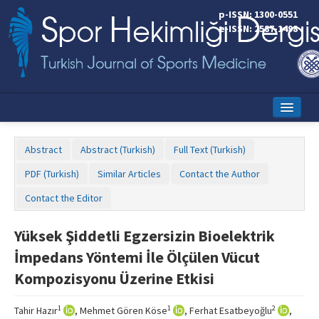
p-ISSN: 1300-0551
e-ISSN: 2587-1498
Home
Abstract
Abstract (Turkish)
Full Text (Turkish)
Current Issue
PDF (Turkish)
Similar Articles
Contact the Author
Online First
Contact the Editor
Aims and Scope
Yüksek Şiddetli Egzersizin Bioelektrik
Editorial Board
İmpedans Yöntemi İle Ölçülen Vücut
Instructions to Authors
Kompozisyonu Üzerine Etkisi
Copyright Transfer Form
1
1
2
Tahir Hazır
, Mehmet Gören Köse
, Ferhat Esatbeyoğlu
,