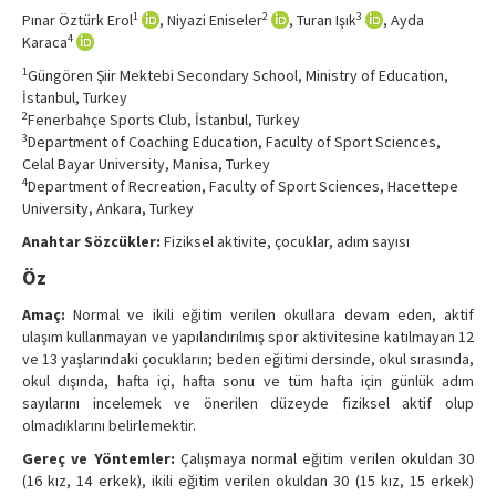
Contact Us
1
2
3
Pınar Öztürk Erol
, Niyazi Eniseler
, Turan Işık
, Ayda
4
Karaca
1
Güngören Şiir Mektebi Secondary School, Ministry of Education,
İstanbul, Turkey
2
Fenerbahçe Sports Club, İstanbul, Turkey
3
Department of Coaching Education, Faculty of Sport Sciences,
Celal Bayar University, Manisa, Turkey
4
Department of Recreation, Faculty of Sport Sciences, Hacettepe
University, Ankara, Turkey
Anahtar Sözcükler:
Fiziksel aktivite, çocuklar, adım sayısı
Öz
Amaç:
Normal ve ikili eğitim verilen okullara devam eden, aktif
ulaşım kullanmayan ve yapılandırılmış spor aktivitesine katılmayan 12
ve 13 yaşlarındaki çocukların; beden eğitimi dersinde, okul sırasında,
okul dışında, hafta içi, hafta sonu ve tüm hafta için günlük adım
sayılarını incelemek ve önerilen düzeyde fiziksel aktif olup
olmadıklarını belirlemektir.
Gereç ve Yöntemler:
Çalışmaya normal eğitim verilen okuldan 30
(16 kız, 14 erkek), ikili eğitim verilen okuldan 30 (15 kız, 15 erkek)