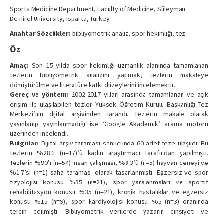
Contact Us
Sports Medicine Department, Faculty of Medicine, Süleyman
Demirel University, Isparta, Turkey
Anahtar Sözcükler:
bibliyometrik analiz, spor hekimliği, tez
Öz
Amaç:
Son 15 yılda spor hekimliği uzmanlık alanında tamamlanan
tezlerin bibliyometrik analizini yapmak, tezlerin makaleye
dönüştürülme ve literatüre katkı düzeylerini incelemektir.
Gereç ve yöntem:
2002-2017 yılları arasında tamamlanan ve açık
erişim ile ulaşılabilen tezler Yüksek Öğretim Kurulu Başkanlığı Tez
Merkezi’nin dijital arşivinden tarandı. Tezlerin makale olarak
yayınlanıp yayınlanmadığı ise ‘Google Akademik’ arama motoru
üzerinden incelendi.
Bulgular:
Dijital arşiv taraması sonucunda 60 adet teze ulaşıldı. Bu
tezlerin %28.3 (n=17)’ü kadın araştırmacı tarafından yapılmıştı.
Tezlerin %90’ı (n=54) insan çalışması, %8.3’ü (n=5) hayvan deneyi ve
%1.7’si (n=1) saha taraması olarak tasarlanmıştı. Egzersiz ve spor
fizyolojisi konusu %35 (n=21), spor yaralanmaları ve sportif
rehabilitasyon konusu %35 (n=21), kronik hastalıklar ve egzersiz
konusu %15 (n=9), spor kardiyolojisi konusu %5 (n=3) oranında
tercih edilmişti. Bibliyometrik verilerde yazarın cinsiyeti ve