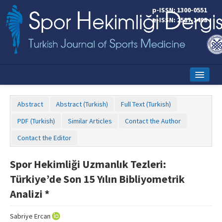
p-ISSN: 1300-0551
e-ISSN: 2587-1498
Home
Abstract
Abstract (Turkish)
Full Text (Turkish)
Current Issue
PDF (Turkish)
Similar Articles
Contact the Author
Online First
Contact the Editor
Aims and Scope
Spor Hekimliği Uzmanlık Tezleri:
Editorial Board
Türkiye’de Son 15 Yılın Bibliyometrik
Instructions to Authors
Analizi *
Copyright Transfer Form
Sabriye Ercan