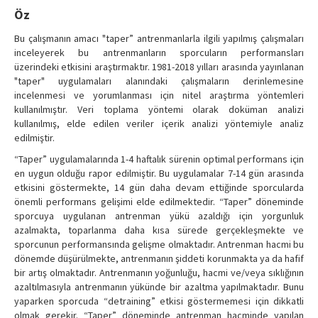
Contact Us
Öz
Bu çalışmanın amacı "taper” antrenmanlarla ilgili yapılmış çalışmaları
inceleyerek bu antrenmanların sporcuların performansları
üzerindeki etkisini araştırmaktır. 1981-2018 yılları arasında yayınlanan
"taper" uygulamaları alanındaki çalışmaların derinlemesine
incelenmesi ve yorumlanması için nitel araştırma yöntemleri
kullanılmıştır. Veri toplama yöntemi olarak doküman analizi
kullanılmış, elde edilen veriler içerik analizi yöntemiyle analiz
edilmiştir.
“Taper” uygulamalarında 1-4 haftalık sürenin optimal performans için
en uygun olduğu rapor edilmiştir. Bu uygulamalar 7-14 gün arasında
etkisini göstermekte, 14 gün daha devam ettiğinde sporcularda
önemli performans gelişimi elde edilmektedir. “Taper” döneminde
sporcuya uygulanan antrenman yükü azaldığı için yorgunluk
azalmakta, toparlanma daha kısa sürede gerçekleşmekte ve
sporcunun performansında gelişme olmaktadır. Antrenman hacmi bu
dönemde düşürülmekte, antrenmanın şiddeti korunmakta ya da hafif
bir artış olmaktadır. Antrenmanın yoğunluğu, hacmi ve/veya sıklığının
azaltılmasıyla antrenmanın yükünde bir azaltma yapılmaktadır. Bunu
yaparken sporcuda “detraining” etkisi göstermemesi için dikkatli
olmak gerekir. “Taper” döneminde antrenman hacminde yapılan