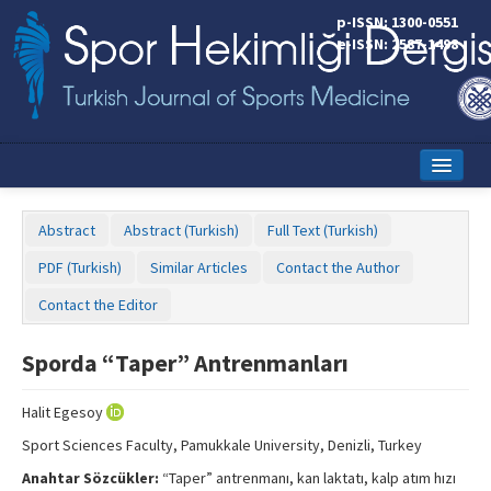
p-ISSN: 1300-0551
e-ISSN: 2587-1498
Home
Abstract
Abstract (Turkish)
Full Text (Turkish)
Current Issue
PDF (Turkish)
Similar Articles
Contact the Author
Online First
Contact the Editor
Aims and Scope
Sporda “Taper” Antrenmanları
Editorial Board
Halit Egesoy
Instructions to Authors
Sport Sciences Faculty, Pamukkale University, Denizli, Turkey
Copyright Transfer Form
Anahtar Sözcükler:
“Taper” antrenmanı, kan laktatı, kalp atım hızı