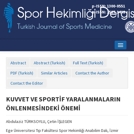
p-ISSN: 1300-0551
e-ISSN: 2587-1498
Home
Abstract
Abstract (Turkish)
Full Text (Turkish)
Current Issue
PDF (Turkish)
Similar Articles
Contact the Author
Online First
Contact the Editor
Aims and Scope
KUVVET VE SPORTİF YARALANMALARIN
Editorial Board
ÖNLENMESİNDEKİ ÖNEMİ
Instructions to Authors
Abdulaziz TÜRKSOYLU, Çetin İŞLEGEN
Copyright Transfer Form
Ege Üniversitesi Tıp Fakültesi Spor Hekimliği Anabilim Dalı, İzmir