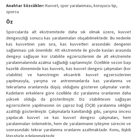
Contact Us
Anahtar Sözcükler:
Kuvvet, spor yaralanması, koruyucu tıp,
sporcu
Öz
Sporcularda alt ekstremitede daha sık olmak üzere, kuvvet
dengesizliği sonucu kas yaralanmaları oluşabilmektedir. Bu nedenle
kas kuvvetinin yanı sıra, kas kuvvetleri arasındaki dengenin
sağlanması çok önemlidir. Alt ekstremite ile gövde kasları arasında
dengeyi sağlayan kor stabilite egzersizlerinin de alt ekstremite
yaralanmalarında azalma sağladığı saptanmıştır. Özellikle sezon başı
hazırlık döneminde kas kuvveti, kas kuvvet dengesi çalışmaları (kor
stabilite) ve hamstringin eksantrik kuvvet egzersizlerinin
yapılmasıyla, yarışma ve antrenmanlarda kas yaralanma ve
tekrarlama oranlarında düşüş olduğunu gösteren çalışmalar vardır.
Kadınların erkeklere göre özellikle diz yaralanma oranlarının daha
yüksek olduğu da gösterilmiştir. Diz stabilitesini sağlayan
egzersizlerin yapılmasının ön çapraz bağ (ÖÇB) yaralanma sıklığını
azalttığı gösterilmiştir. Çalışmalarla kanıtlandığı gibi, yarışma öncesi
yapılacak kuvvet ve kas kuvvet dengesi çalışmaları, hem
yaralanmaları önlemekte, hem de yaralanmanın iyileşme sürecini ve
sonrasındaki tekrar yaralanma oranlarını azaltmaktadır. Konu, ilişkili
literatürle irdelenmektedir.