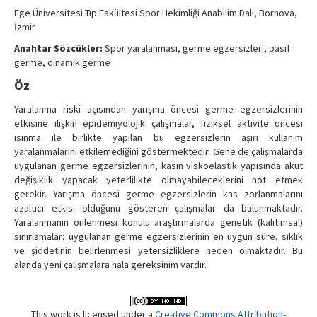
Contact Us
Ege Üniversitesi Tıp Fakültesi Spor Hekimliği Anabilim Dalı, Bornova,
İzmir
Anahtar Sözcükler:
Spor yaralanması, germe egzersizleri, pasif
germe, dinamik germe
Öz
Yaralanma riski açısından yarışma öncesi germe egzersizlerinin
etkisine ilişkin epidemiyolojik çalışmalar, fiziksel aktivite öncesi
ısınma ile birlikte yapılan bu egzersizlerin aşırı kullanım
yaralanmalarını etkilemediğini göstermektedir. Gene de çalışmalarda
uygulanan germe egzersizlerinin, kasın viskoelastik yapısında akut
değişiklik yapacak yeterlilikte olmayabileceklerini not etmek
gerekir. Yarışma öncesi germe egzersizlerin kas zorlanmalarını
azaltıcı etkisi olduğunu gösteren çalışmalar da bulunmaktadır.
Yaralanmanın önlenmesi konulu araştırmalarda genetik (kalıtımsal)
sınırlamalar; uygulanan germe egzersizlerinin en uygun süre, sıklık
ve şiddetinin belirlenmesi yetersizliklere neden olmaktadır. Bu
alanda yeni çalışmalara hala gereksinim vardır.
This work is licensed under a
Creative Commons Attribution-