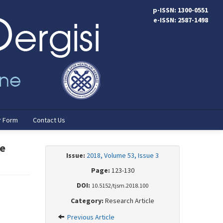
p-ISSN: 1300-0551
e-ISSN: 2587-1498
r Form
Contact Us
ve
Issue:
2018, Volume 53, Issue 3
Page:
123-130
DOI:
10.5152/tjsm.2018.100
Category:
Research Article
Previous Article