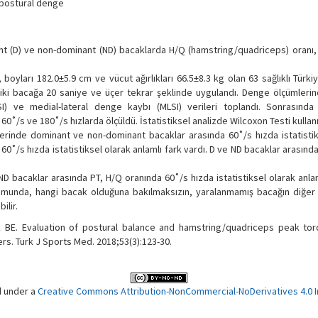
 postüral denge
t (D) ve non-dominant (ND) bacaklarda H/Q (hamstring/quadriceps) oranı, 
 boyları 182.0±5.9 cm ve vücut ağırlıkları 66.5±8.3 kg olan 63 sağlıklı Türki
r iki bacağa 20 saniye ve üçer tekrar şeklinde uygulandı. Denge ölçümleri
) ve medial-lateral denge kaybı (MLSI) verileri toplandı. Sonrasında 
˚/s ve 180˚/s hızlarda ölçüldü. İstatistiksel analizde Wilcoxon Testi kullanı
rinde dominant ve non-dominant bacaklar arasında 60˚/s hızda istatistik
60˚/s hızda istatistiksel olarak anlamlı fark vardı. D ve ND bacaklar arasınd
 ND bacaklar arasında PT, H/Q oranında 60˚/s hızda istatistiksel olarak anlam
umunda, hangi bacak olduğuna bakılmaksızın, yaralanmamış bacağın diğer 
ilir.
BE. Evaluation of postural balance and hamstring/quadriceps peak tor
rs. Turk J Sports Med. 2018;53(3):123-30.
d under a
Creative Commons Attribution-NonCommercial-NoDerivatives 4.0 In