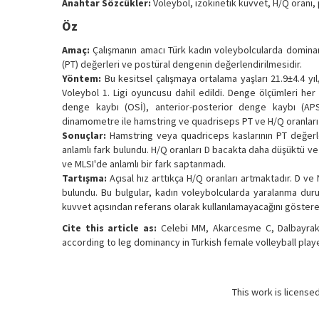
Anahtar Sözcükler:
Voleybol, izokinetik kuvvet, H/Q oranı,
Öz
Amaç:
Çalışmanın amacı Türk kadın voleybolcularda dominan
(PT) değerleri ve postüral dengenin değerlendirilmesidir.
Yöntem:
Bu kesitsel çalışmaya ortalama yaşları 21.9±4.4 yıl,
Voleybol 1. Ligi oyuncusu dahil edildi. Denge ölçümleri he
denge kaybı (OSİ), anterior-posterior denge kaybı (APSI
dinamometre ile hamstring ve quadriseps PT ve H/Q oranları 60
Sonuçlar:
Hamstring veya quadriceps kaslarının PT değerle
anlamlı fark bulundu. H/Q oranları D bacakta daha düşüktü ve 
ve MLSI'de anlamlı bir fark saptanmadı.
Tartışma:
Açısal hız arttıkça H/Q oranları artmaktadır. D ve
bulundu. Bu bulgular, kadın voleybolcularda yaralanma dur
kuvvet açısından referans olarak kullanılamayacağını göstereb
Cite this article as:
Celebi MM, Akarcesme C, Dalbayrak 
according to leg dominancy in Turkish female volleyball playe
This work is license