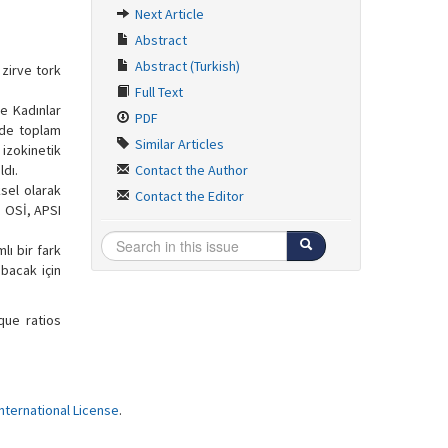
Next Article
Abstract
Abstract (Turkish)
zirve tork
Full Text
ye Kadınlar
PDF
nde toplam
Similar Articles
izokinetik
ldı.
Contact the Author
sel olarak
Contact the Editor
a OSİ, APSI
lı bir fark
bacak için
que ratios
ternational License
.