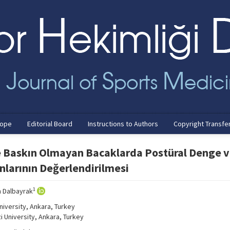
cope
Editorial Board
Instructions to Authors
Copyright Transfe
e Baskın Olmayan Bacaklarda Postüral Denge 
nlarının Değerlendirilmesi
1
n Dalbayrak
iversity, Ankara, Turkey
 University, Ankara, Turkey