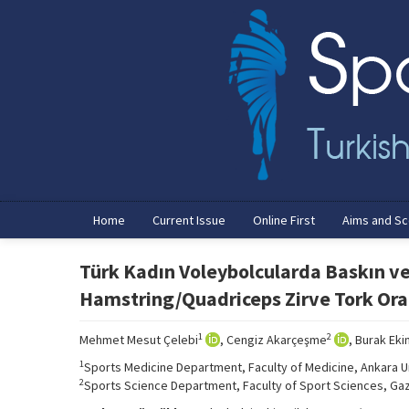
Home
Current Issue
Online First
Aims and S
Türk Kadın Voleybolcularda Baskın v
Hamstring/Quadriceps Zirve Tork Ora
1
2
Mehmet Mesut Çelebi
, Cengiz Akarçeşme
, Burak Eki
1
Sports Medicine Department, Faculty of Medicine, Ankara Un
2
Sports Science Department, Faculty of Sport Sciences, Gazi