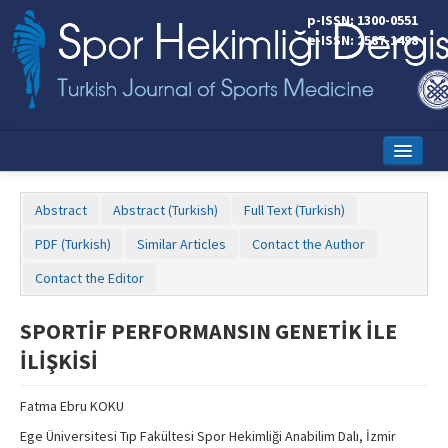
p-ISSN: 1300-0551
e-ISSN: 2587-1498
Home
Abstract
Abstract (Turkish)
Full Text (Turkish)
Current Issue
PDF (Turkish)
Similar Articles
Contact the Author
Online First
Contact the Editor
Aims and Scope
SPORTİF PERFORMANSIN GENETİK İLE
Editorial Board
İLİŞKİSİ
Instructions to Authors
Fatma Ebru KOKU
Copyright Transfer Form
Ege Üniversitesi Tıp Fakültesi Spor Hekimliği Anabilim Dalı, İzmir