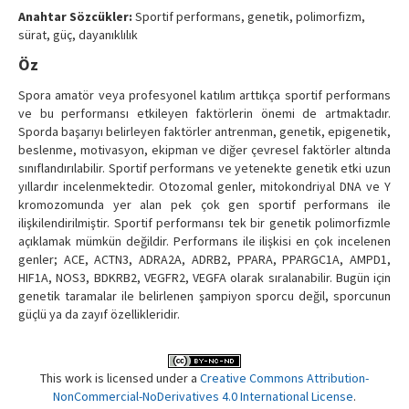
Contact Us
Anahtar Sözcükler:
Sportif performans, genetik, polimorfizm,
sürat, güç, dayanıklılık
Öz
Spora amatör veya profesyonel katılım arttıkça sportif performans
ve bu performansı etkileyen faktörlerin önemi de artmaktadır.
Sporda başarıyı belirleyen faktörler antrenman, genetik, epigenetik,
beslenme, motivasyon, ekipman ve diğer çevresel faktörler altında
sınıflandırılabilir. Sportif performans ve yetenekte genetik etki uzun
yıllardır incelenmektedir. Otozomal genler, mitokondriyal DNA ve Y
kromozomunda yer alan pek çok gen sportif performans ile
ilişkilendirilmiştir. Sportif performansı tek bir genetik polimorfizmle
açıklamak mümkün değildir. Performans ile ilişkisi en çok incelenen
genler; ACE, ACTN3, ADRA2A, ADRB2, PPARA, PPARGC1A, AMPD1,
HIF1A, NOS3, BDKRB2, VEGFR2, VEGFA olarak sıralanabilir. Bugün için
genetik taramalar ile belirlenen şampiyon sporcu değil, sporcunun
güçlü ya da zayıf özellikleridir.
This work is licensed under a
Creative Commons Attribution-
NonCommercial-NoDerivatives 4.0 International License
.